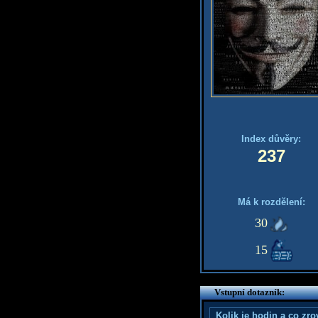
Index důvěry:
237
Má k rozdělení:
30
15
Vstupní dotazník:
Kolik je hodin a co zr