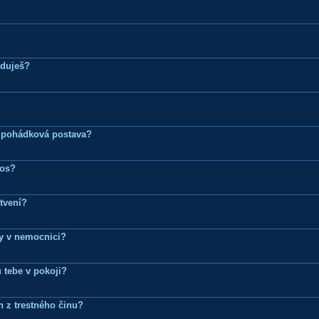
eduješ?
 pohádková postava?
ros?
tvení?
dy v nemocnici?
 tebe v pokoji?
n z trestného činu?