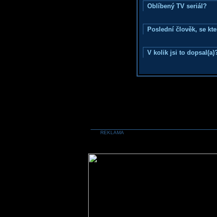
Oblíbený TV seriál?
Poslední člověk, se kt
V kolik jsi to dopsal(a)
REKLAMA