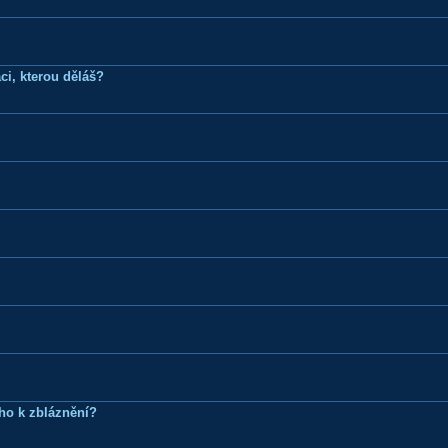
ci, kterou děláš?
ho k zbláznění?