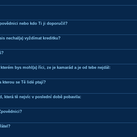
Zpovědnici nebo kdo Ti ji doporučil?
is nechal(a) vyždímat kreditku?
š?
terém bys mohl(a) říci, ze je kamarád a je od tebe nejdál:
 kterou se Tě lidé ptají?
, která tě nejvíc v poslední době pobavila:
Zpovědnici?
řátel?