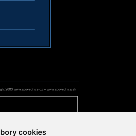
ight 2003 www.zpovednice.cz + www.spovednica.sk
bory cookies