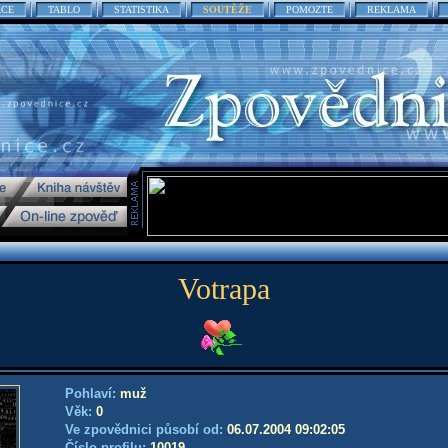
ACE
TABLO
STATISTIKA
SOUTĚŽE
POMOZTE
REKLAMA
Votrapa
Pohlaví:
muž
Věk:
0
Ve zpovědnici působí od:
06.07.2004 09:02:05
Číslo profilu:
10019