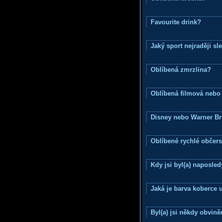
Favourite drink?
Jaký sport nejraději sl
Oblíbená zmrzlina?
Oblíbená filmová nebo
Disney nebo Warner B
Oblíbené rychlé občers
Kdy jsi byl(a) naposle
Jaká je barva koberce u
Byl(a) jsi někdy obvině