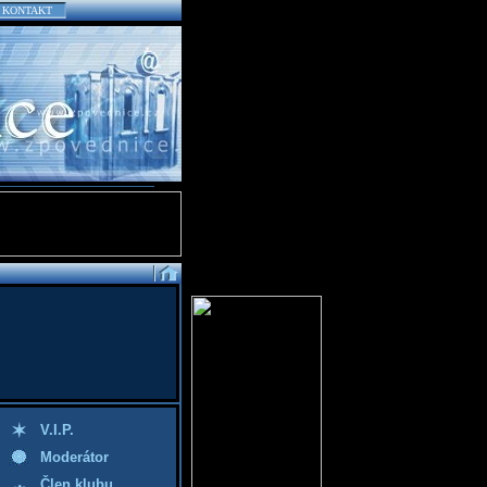
KONTAKT
V.I.P.
Moderátor
Člen klubu