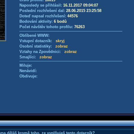
Naposledy se přihlásil:
16.11.2017 09:04:07
Poslední rozhřešení dal:
28.06.2015 23:25:58
Doteď napsal rozhřešení:
44576
Bodování aktivity:
6 bodů
Počet návštěv tohoto profilu:
76263
Oblíbené WWW:
Vstupní dotazník:
skryj
Osobní statistiky:
zobraz
Vztahy na Zpovědnici:
zobraz
Smajlíci:
zobraz
Miluje:
Nenávidí:
Obdivuje:
ovna děláš kromě toho, ze vyplňuješ tento dotazník?