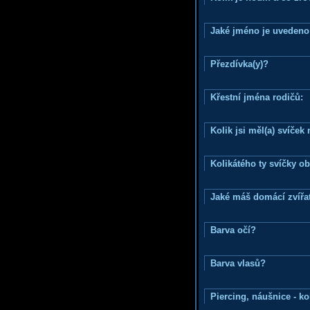
Jaké jméno je uvedeno
Přezdívka(y)?
Křestní jména rodičů:
Kolik jsi měl(a) svíče
Kolikátého ty svíčky o
Jaké máš domácí zvířat
Barva očí?
Barva vlasů?
Piercing, náušnice - ko