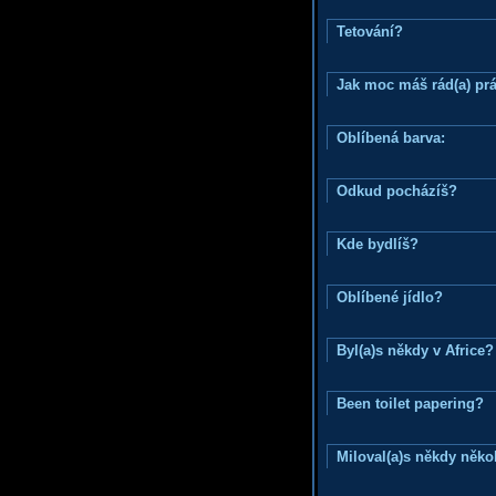
Tetování?
Jak moc máš rád(a) prá
Oblíbená barva:
Odkud pocházíš?
Kde bydlíš?
Oblíbené jídlo?
Byl(a)s někdy v Africe?
Been toilet papering?
Miloval(a)s někdy něko