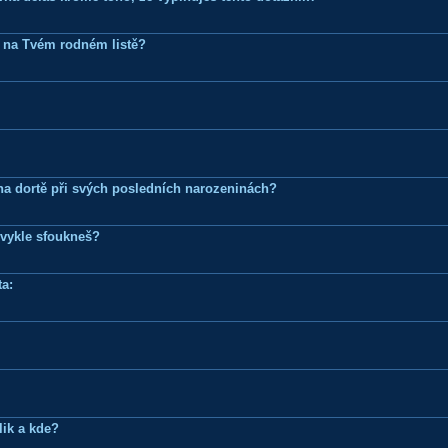
 na Tvém rodném listě?
k na dortě při svých posledních narozeninách?
bvykle sfoukneš?
a:
lik a kde?