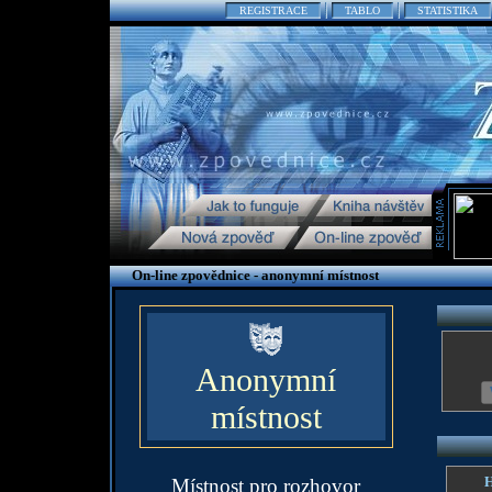
REGISTRACE
TABLO
STATISTIKA
On-line zpovědnice - anonymní místnost
Anonymní
místnost
H
Místnost pro rozhovor