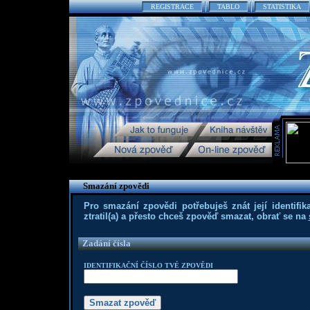
REGISTRACE
TABLO
STATISTIKA
Smazání zpovědi
Pro smazání zpovědi potřebuješ znát její identifika
ztratil(a) a přesto chceš zpověď smazat, obrať se na
Zadání čísla
IDENTIFIKAČNÍ ČÍSLO TVÉ ZPOVĚDI