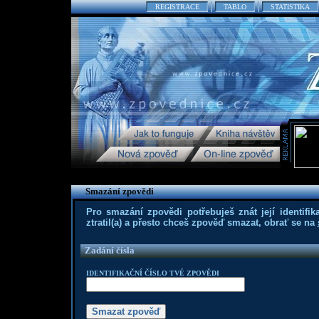
REGISTRACE
TABLO
STATISTIKA
Smazání zpovědi
Pro smazání zpovědi potřebuješ znát její identifika
ztratil(a) a přesto chceš zpověď smazat, obrať se na
Zadání čísla
IDENTIFIKAČNÍ ČÍSLO TVÉ ZPOVĚDI