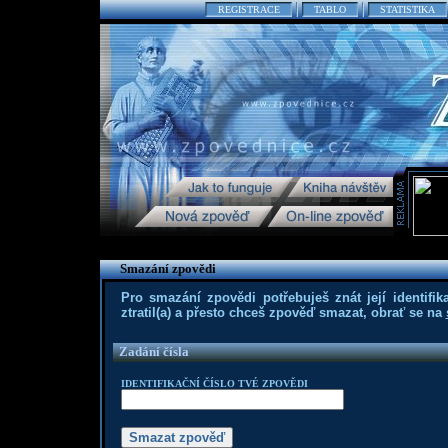
REGISTRACE
TABLO
STATISTIKA
Smazání zpovědi
Pro smazání zpovědi potřebuješ znát její identifika
ztratil(a) a přesto chceš zpověď smazat, obrať se na
Zadání čísla
IDENTIFIKAČNÍ ČÍSLO TVÉ ZPOVĚDI