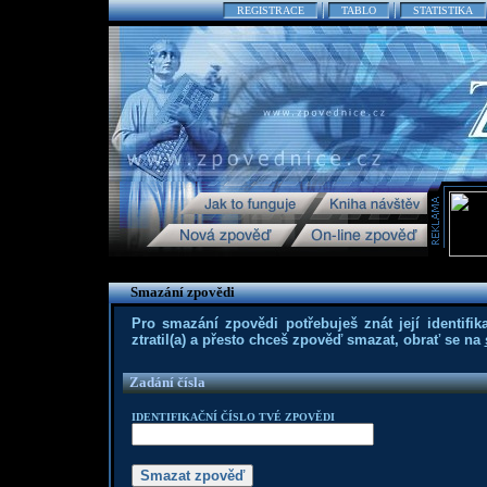
REGISTRACE
TABLO
STATISTIKA
Smazání zpovědi
Pro smazání zpovědi potřebuješ znát její identifika
ztratil(a) a přesto chceš zpověď smazat, obrať se na
Zadání čísla
IDENTIFIKAČNÍ ČÍSLO TVÉ ZPOVĚDI