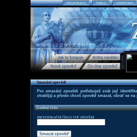
REGISTRACE
TABLO
STATISTIKA
Smazání zpovědi
Pro smazání zpovědi potřebuješ znát její identifika
ztratil(a) a přesto chceš zpověď smazat, obrať se na
Zadání čísla
IDENTIFIKAČNÍ ČÍSLO TVÉ ZPOVĚDI