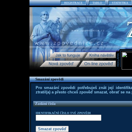
REGISTRACE
TABLO
STATISTIKA
Smazání zpovědi
Pro smazání zpovědi potřebuješ znát její identifika
ztratil(a) a přesto chceš zpověď smazat, obrať se na
Zadání čísla
IDENTIFIKAČNÍ ČÍSLO TVÉ ZPOVĚDI