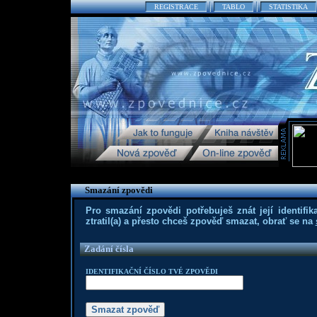
REGISTRACE
TABLO
STATISTIKA
Smazání zpovědi
Pro smazání zpovědi potřebuješ znát její identifika
ztratil(a) a přesto chceš zpověď smazat, obrať se na
Zadání čísla
IDENTIFIKAČNÍ ČÍSLO TVÉ ZPOVĚDI