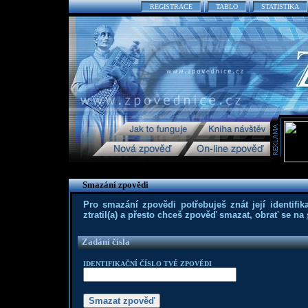
REGISTRACE
TABLO
STATISTIKA
Smazání zpovědi
Pro smazání zpovědi potřebuješ znát její identifika
ztratil(a) a přesto chceš zpověď smazat, obrať se na
Zadání čísla
IDENTIFIKAČNÍ ČÍSLO TVÉ ZPOVĚDI