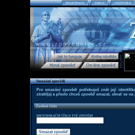
REGISTRACE
TABLO
STATISTIKA
Smazání zpovědi
Pro smazání zpovědi potřebuješ znát její identifika
ztratil(a) a přesto chceš zpověď smazat, obrať se na
Zadání čísla
IDENTIFIKAČNÍ ČÍSLO TVÉ ZPOVĚDI