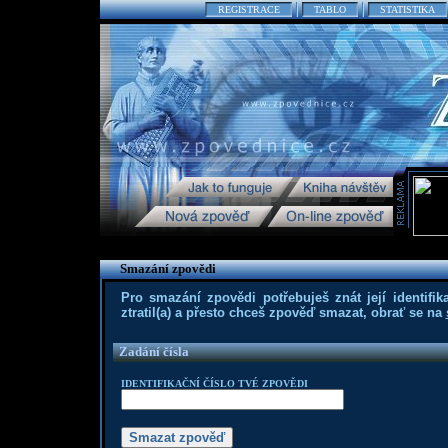
REGISTRACE
TABLO
STATISTIKA
Smazání zpovědi
Pro smazání zpovědi potřebuješ znát její identifika
ztratil(a) a přesto chceš zpověď smazat, obrať se na
Zadání čísla
IDENTIFIKAČNÍ ČÍSLO TVÉ ZPOVĚDI