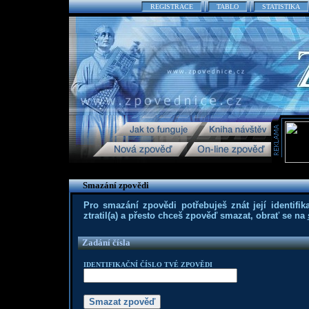
REGISTRACE
TABLO
STATISTIKA
Smazání zpovědi
Pro smazání zpovědi potřebuješ znát její identifika
ztratil(a) a přesto chceš zpověď smazat, obrať se na
Zadání čísla
IDENTIFIKAČNÍ ČÍSLO TVÉ ZPOVĚDI