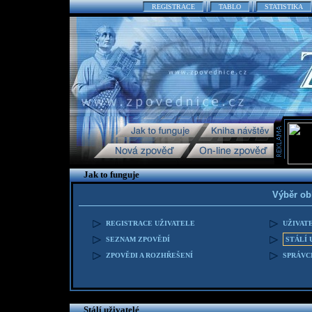
REGISTRACE
TABLO
STATISTIKA
Jak to funguje
Výběr ob
REGISTRACE UŽIVATELE
UŽIVAT
SEZNAM ZPOVĚDÍ
STÁLÍ 
ZPOVĚDI A ROZHŘEŠENÍ
SPRÁVC
Stálí uživatelé