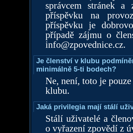
správcem stránek a z
příspěvku na provo
příspěvku je dobrov
případě zájmu o člens
info@zpovednice.cz
.
Je členství v klubu podmíně
minimálně 5-ti bodech?
Ne, není, toto je pouz
klubu.
Jaká privilegia mají stálí uži
Stálí uživatelé a člen
o vyřazení zpovědí z 