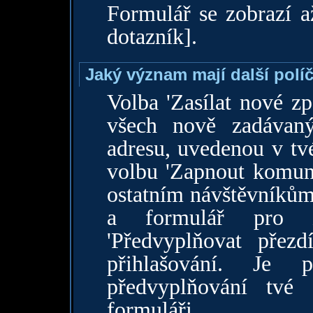
Formulář se zobrazí až
dotazník].
Jaký význam mají další polí
Volba 'Zasílat nové zpo
všech nově zadávan
adresu, uvedenou v tv
volbu 'Zapnout komuni
ostatním návštěvníkům
a formulář pro za
'Předvyplňovat přezd
přihlašování. Je
předvyplňování tvé 
formuláři.