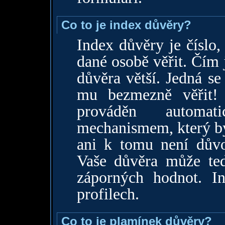
Co to je index důvěry?
Index důvěry je číslo,
dané osobě věřit. Čím j
důvěra větší. Jedná se
mu bezmezně věřit!
prováděn automat
mechanismem, který by
ani k tomu není důvo
Vaše důvěra může ted
záporných hodnot. I
profilech.
Co to je plamínek důvěry?