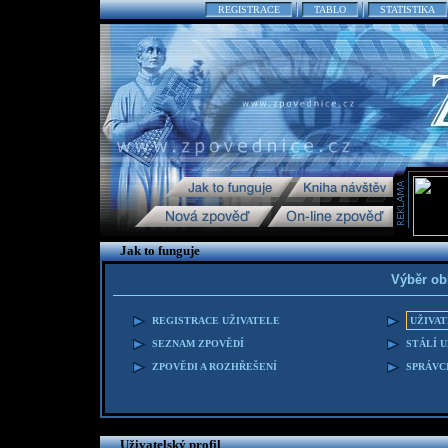
REGISTRACE
TABLO
STATISTIKA
Jak to funguje
Výběr ob
REGISTRACE UŽIVATELE
UŽIVAT
SEZNAM ZPOVĚDÍ
STÁLÍ 
ZPOVĚDI A ROZHŘEŠENÍ
SPRÁVC
Uživatelský profil