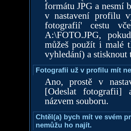
formátu JPG a nesmí b
v nastavení profilu v
fotografií' cestu v
A:\FOTO.JPG, pokud 
můžeš použít i malé t
vyhledání) a stisknout 
Fotografii už v profilu mít 
Ano, prostě v nastave
[Odeslat fotografii]
názvem souboru.
Chtěl(a) bych mít ve svém pr
nemůžu ho najít.