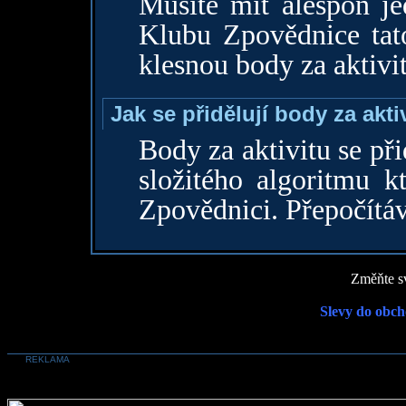
Musíte mít alespoň je
Klubu Zpovědnice tat
klesnou body za aktivi
Jak se přidělují body za akti
Body za aktivitu se př
složitého algoritmu k
Zpovědnici. Přepočítáv
Změňte sv
Slevy do obch
REKLAMA