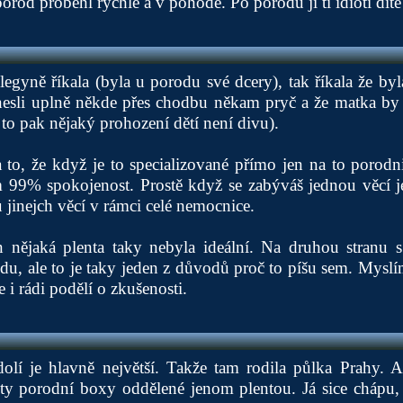
 porod proběhl rychle a v pohodě. Po porodu jí ti idioti dítě
egyně říkala (byla u porodu své dcery), tak říkala že byl
dnesli uplně někde přes chodbu někam pryč a že matka by
 to pak nějaký prohození dětí není divu).
 to, že když je to specializované přímo jen na to porodni
 99% spokojenost. Prostě když se zabýváš jednou věcí je
 jinejch věcí v rámci celé nemocnice.
nějaká plenta taky nebyla ideální. Na druhou stranu 
u, ale to je taky jeden z důvodů proč to píšu sem. Myslí
e i rádi podělí o zkušenosti.
olí je hlavně největší. Takže tam rodila půlka Prahy.
 ty porodní boxy oddělené jenom plentou. Já sice chápu, 