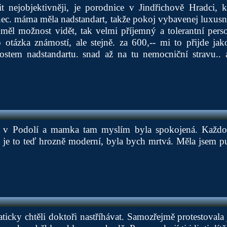
 nejobjektivněji, je porodnice v Jindřichově Hradci, 
ec. máma měla nadstandart, takže pokoj vybavenej luxusně
 měl možnost vidět, tak velmi příjemný a tolerantní per
 otázka známostí, ale stejně. za 600,-- mi to přijde ja
tem nadstandartu. snad až na tu nemocniční stravu.. a
la v Podolí a mamka tam myslím byla spokojená. Každ
k je to teď hrozně moderní, byla bych mrtvá. Měla jsem p
cky chtěli doktoři nastříhávat. Samozřejmě protestovala