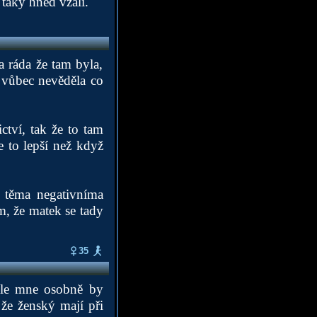
 taky hned vzali.
a ráda že tam byla,
 vůbec nevěděla co
ctví, tak že to tam
 to lepší než když
s těma negativníma
m, že matek se tady
35
 Ale mne osobně by
že ženský mají při