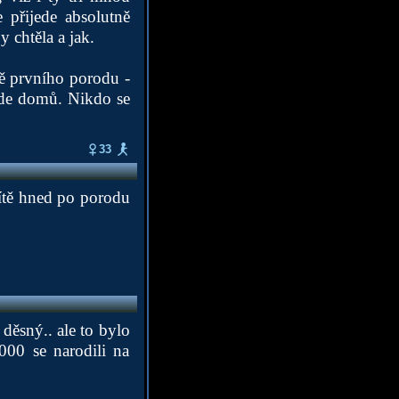
 přijede absolutně
 chtěla a jak.
mě prvního porodu -
jde domů. Nikdo se
33
dítě hned po porodu
děsný.. ale to bylo
000 se narodili na