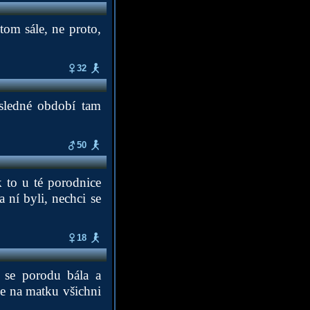
tom sále, ne proto,
32
sledné období tam
50
 to u té porodnice
 ní byli, nechci se
18
 se porodu bála a
že na matku všichni