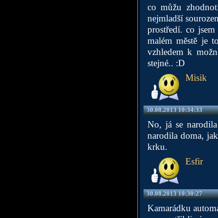
co můžu zhodnotit
nejmladší sourozen
prostředí. co jsem
malém městě je to
vzhledem k možnos
stejné.. :D
Misik
30.08.2013 10:34:33
No, já se narodi
narodila doma, ja
krku.
Esfir
30.08.2013 10:30:27
Kamarádku automati