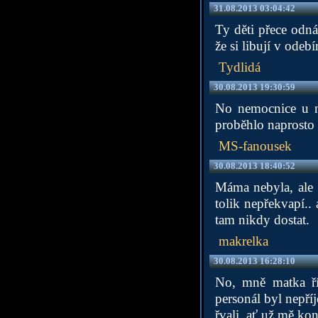
31.08.2013 03:04:42
Ty děti přece odná
že si libují v odebí
Tydlidá
30.08.2013 19:30:59
No nemocnice u n
proběhlo naprosto 
MS-fanousek
30.08.2013 18:40:52
Máma nebyla, ale 
tolik nepřekvapí..
tam nikdy dostat.
makrelka
30.08.2013 16:28:10
No, mně matka ří
personál byl nepří
řvali, ať už mě kon