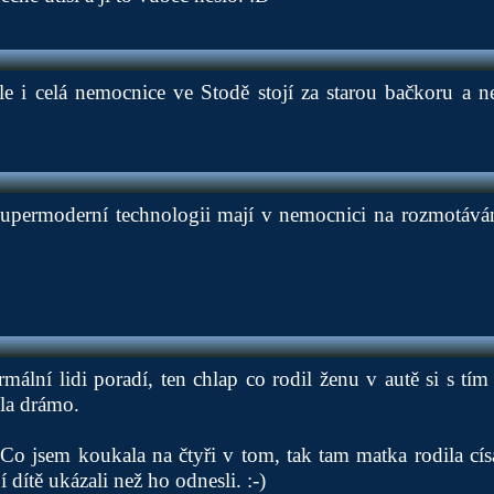
le i celá nemocnice ve Stodě stojí za starou bačkoru a n
 supermoderní technologii mají v nemocnici na rozmotáván
ormální lidi poradí, ten chlap co rodil ženu v autě si s tím
la drámo.
Co jsem koukala na čtyři v tom, tak tam matka rodila cí
í dítě ukázali než ho odnesli. :-)