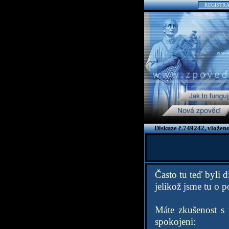
REGISTR
Diskuze č.749242, vložen
Často tu teď byli 
jelikož jsme tu o 
Máte zkušenost s
spokojeni: