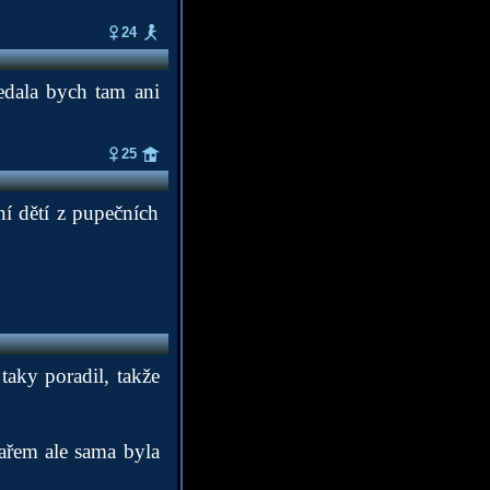
24
edala bych tam ani
25
í dětí z pupečních
 taky poradil, takže
sařem ale sama byla