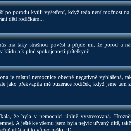
ší po porodu kvůli vyšetření, když teda není možnost na 
rání dětí rodičkám...
ás má taky strašnou pověst a přijde mi, že porod a ná
v klidu a k plné spokojenosti přítelkyně.
ona je místní nemocnice obecně negativně vyhlášená, tak
 ale jako překvapila mě buzerace rodiček, když jsme tam za
kala, že byla v nemocnici úplně vystresovaná. Hrozně
jemnej. A ještě ke všemu jsem byla nejvíc uřvaný dítě, tak
ečně utiší a jí to vůbec nešlo. :D