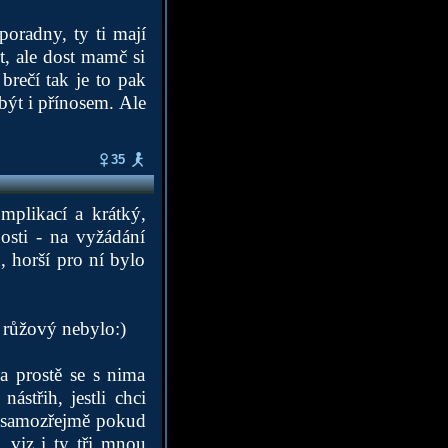
poradny, ty ti mají
t, ale dost mamč si
 brečí tak je to pak
být i přínosem. Ale
35
mplikací a krátký,
nosti - na vyžádání
, horší pro ní bylo
 růžový nebylo:)
a prostě se s nima
nástřih, jestli chci
d. (samozřejmě pokud
 viz i ty tři mnou