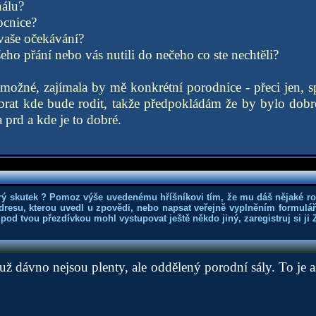
álu?
cnice?
vaše očekávání?
eho přání nebo vás nutili do nečeho co ste nechtěli?
ožné, zajímala by mě konkrétní porodnice - přeci jen, spo
brat kde bude rodit, takže předpokládám že by bylo dobré
a prd a kde je to dobré.
rý skutek ? Pomoz výše uvedenému hříšníkovi tím, že mu dáš nějaké r
dresu, kterou uvedl u zpovědi, nebo napsat veřejně vyplněním formuláře
 pod tvou přezdívkou mohl vystupovat ještě někdo jiný, zaregistruj si ji
už dávno nejsou plenty, ale oddělený porodní sály. To je 