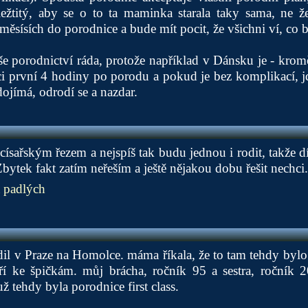
ežtitý, aby se o to ta maminka starala taky sama, ne že
ěsísích do porodnice a bude mít pocit, že všichni ví, co by
še porodnictví ráda, protože například v Dánsku je - kro
ci první 4 hodiny po porodu a pokud je bez komplikací, 
jímá, odrodí se a nazdar.
a císařským řezem a nejspíš tak budu jednou i rodit, takže 
bytek fakt zatím neřeším a ještě nějakou dobu řešit nechci.
 padlých
odil v Praze na Homolce. máma říkala, že to tam tehdy bylo 
ří ke špičkám. můj brácha, ročník 95 a sestra, ročník 2
 tehdy byla porodnice first class.