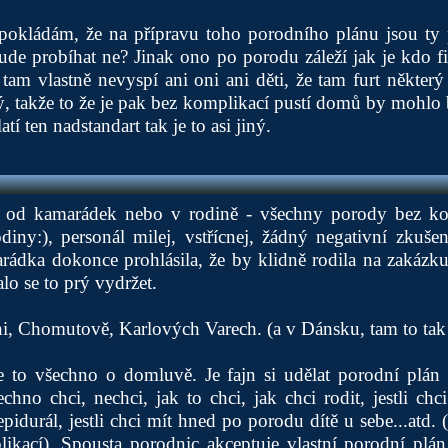
dpokládám, že na přípravu toho porodního plánu jsou ty 
bude probíhat ne? Jinak ono po porodu záleží jak je kdo fi
 tam vlastně nevyspí ani oni ani děti, že tam furt některý
 takže to že je pak bez komplikací pustí domů by mohlo 
tí ten nadstandart tak je to asi jiný.
e od kamarádek nebo v rodině - všechny porody bez ko
odiny:), personál milej, vstřícnej, žádný negativní zkuše
arádka dokonce prohlásila, že by klidně rodila na zakázku
alo se to prý vydržet.
i, Chomutově, Karlových Varech. (a v Dánsku, tam to tak
je to všechno o domluvě. Je fajn si udělat porodní plán 
no chci, nechci, jak to chci, jak chci rodit, jestli chci 
i epidurál, jestli chci mít hned po porodu dítě u sebe...at
ikací). Spousta porodnic akceptuje vlastní porodní plán,