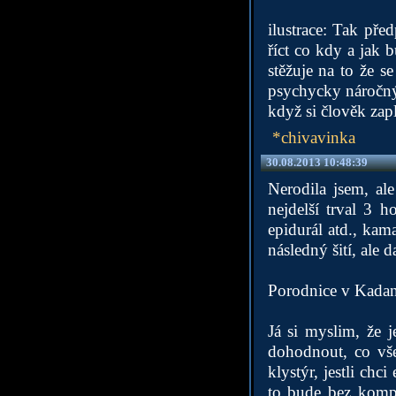
ilustrace: Tak pře
říct co kdy a jak 
stěžuje na to že se
psychycky náročný,
když si člověk zapla
*chivavinka
30.08.2013 10:48:39
Nerodila jsem, al
nejdelší trval 3 h
epidurál atd., kam
následný šití, ale d
Porodnice v Kadan
Já si myslim, že 
dohodnout, co všech
klystýr, jestli chc
to bude bez kompl