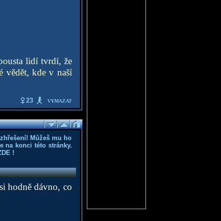
usta lidí tvrdí, že
 vědět, kde v naší
23
VYMAZAT
ozhřešení! Můžeš mu ho
 na konci této stránky.
ZDE
!
asi hodně dávno, co