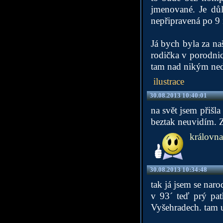
jmenované. Je důl
nepřipravená po 9 m
Já bych byla za na
rodička v porodni
tam nad nikým nedo
ilustrace
30.08.2013 10:40:01
na svět jsem přišl
beztak neuvidím. Z
královna
30.08.2013 10:34:48
tak já jsem se nar
v 93´ teď prý pat
Vyšehradech. tam už