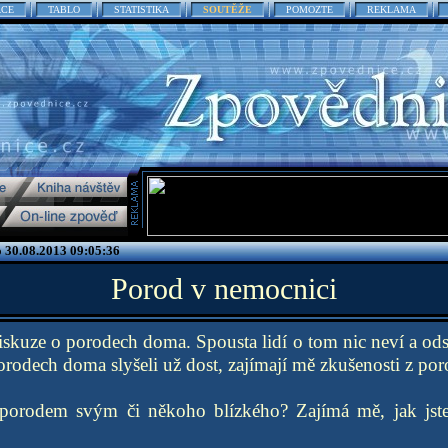
ACE
TABLO
STATISTIKA
SOUTĚŽE
POMOZTE
REKLAMA
o 30.08.2013 09:05:36
Porod v nemocnici
diskuze o porodech doma. Spousta lidí o tom nic neví a ods
porodech doma slyšeli už dost, zajímají mě zkušenosti z por
 porodem svým či někoho blízkého? Zajímá mě, jak jste