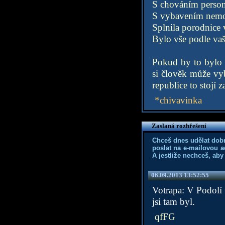
S chováním person
S vybavením nemo
Splnila porodnice 
Bylo vše podle vaš
Pokud by to bylo m
si člověk může vy
republice to stojí z
*chivavinka
Zaslaná rozhřešení
Chceš dnes udělat dob
poslat na e-mailovou a
A jestliže nechceš, aby
06.09.2013 13:52:55
Votrapa: V Podolí 
jsi tam byl.
qfFG