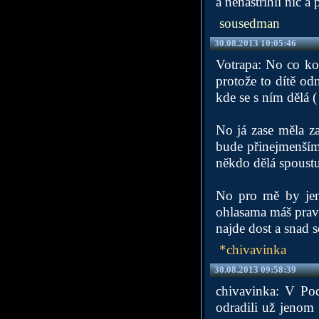
a nenastřihli nic a
sousedman
30.08.2013 10:05:46
Votrapa: No co kol
protože to dítě o
kde se s ním dělá (
No já zase měla za
bude přinejmenším
někdo dělá spoustu
No pro mě by jen 
ohlasama máš pravd
najde dost a snad s
*chivavinka
30.08.2013 09:58:39
chivavinka: V Pod
odradili už jenom