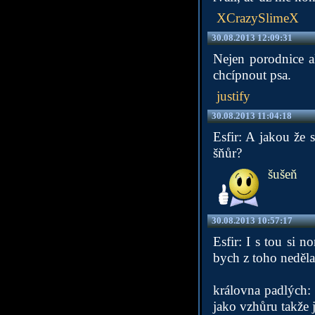
XCrazySlimeX
30.08.2013 12:09:31
Nejen porodnice a
chcípnout psa.
justify
30.08.2013 11:04:18
Esfir: A jakou že
šňůr?
šušeň
30.08.2013 10:57:17
Esfir: I s tou si n
bych z toho neděla
královna padlých: 
jako vzhůru takže j