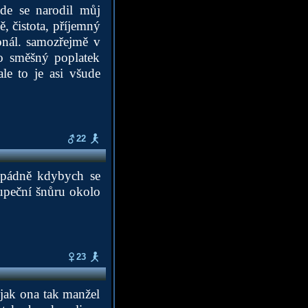
kde se narodil můj
, čistota, příjemný
sonál. samozřejmě v
ko směšný poplatek
le to je asi všude
22
opádně kdybych se
upeční šnůru okolo
23
 jak ona tak manžel