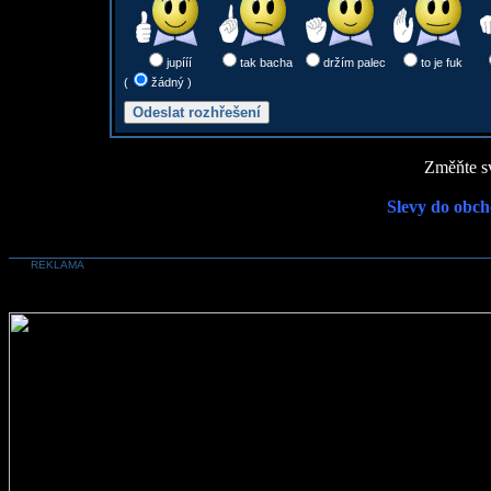
jupííí
tak bacha
držím palec
to je fuk
(
žádný )
Změňte sv
Slevy do obch
REKLAMA