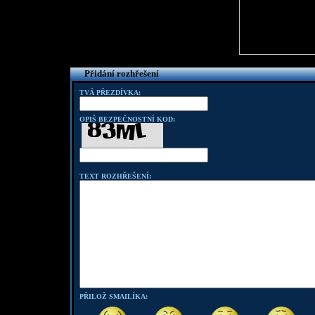
Přidání rozhřešení
TVÁ PŘEZDÍVKA:
OPIŠ BEZPEČNOSTNÍ KOD:
TEXT ROZHŘEŠENÍ:
PŘILOŽ SMAILÍKA: