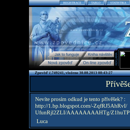
REGISTRACE
TABLO
STATISTIKA
Zpověď č.749241, vloženo 30.08.2013 08:43:27
Přívěš
Nevíte prosím odkud je tento přívěšek? :
http://1.bp.blogspot.com/-ZqfRJ5AhRvI/
UfunRjl2ZLI/AAAAAAAAHTg/Z1huTPU
Luca