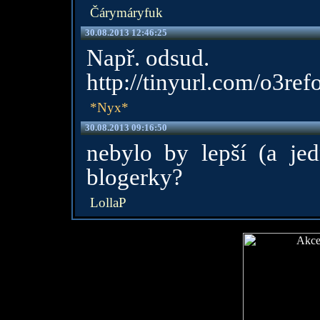
Čárymáryfuk
30.08.2013 12:46:25
Např. odsud.
http://tinyurl.com/o3refo
*Nyx*
30.08.2013 09:16:50
nebylo by lepší (a jed
blogerky?
LollaP