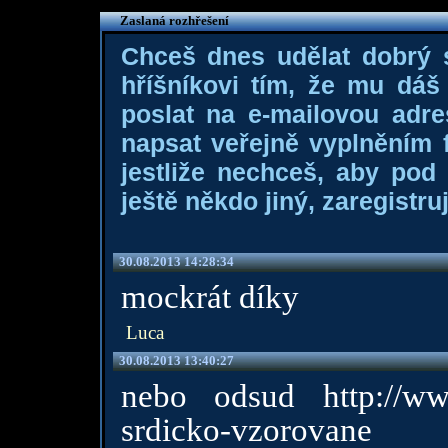
Zaslaná rozhřešení
Chceš dnes udělat dobrý
hříšníkovi tím, že mu dá
poslat na e-mailovou adre
napsat veřejně vyplněním f
jestliže nechceš, aby pod
ještě někdo jiný, zaregistruj
30.08.2013 14:28:34
mockrát díky
Luca
30.08.2013 13:40:27
nebo odsud
http://ww
srdicko-vzorovane