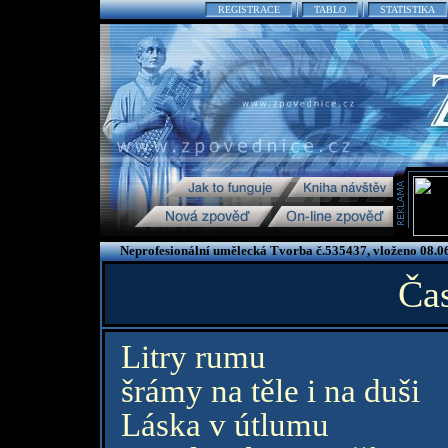
REGISTRACE
TABLO
STATISTIKA
Neprofesionální umělecká Tvorba č.535437, vloženo 08.0
Čas
Litry rumu
šrámy na těle i na duši
Láska v útlumu