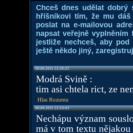
Chceš dnes udělat dobrý
hříšníkovi tím, že mu dá
poslat na e-mailovou adre
napsat veřejně vyplněním f
jestliže nechceš, aby pod
ještě někdo jiný, zaregistruj
08.06.2011 22:29:25
Modrá Svině :
tim asi chtela rict, ze n
Hlas Rozumu
08.06.2011 22:24:43
Nechápu význam sousl
má v tom textu nějakou f