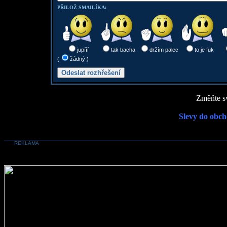
PŘILOŽ SMAILÍKA:
jupííí
tak bacha
držím palec
to je fuk
(
žádný )
Změňte sv
Slevy do obch
REKLAMA