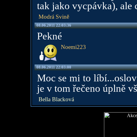
tak jako vycpávka), ale 
Modrá Svině
08.06.2011 22:03:36
Pekné
Noemi223
08.06.2011 22:03:00
Moc se mi to líbí...oslov
je v tom řečeno úplně vš
Bella Blacková