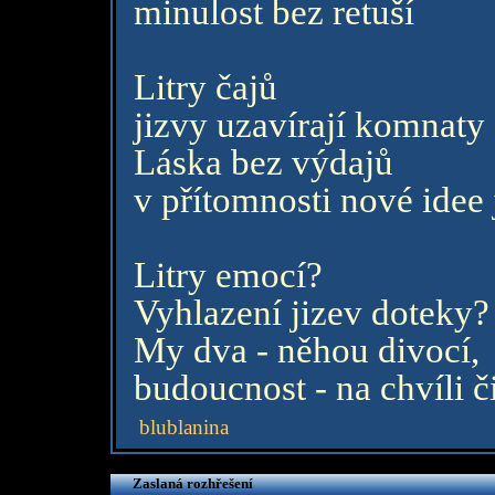
minulost bez retuší
Litry čajů
jizvy uzavírají komnaty
Láska bez výdajů
v přítomnosti nové idee
Litry emocí?
Vyhlazení jizev doteky?
My dva - něhou divocí,
budoucnost - na chvíli 
blublanina
Zaslaná rozhřešení