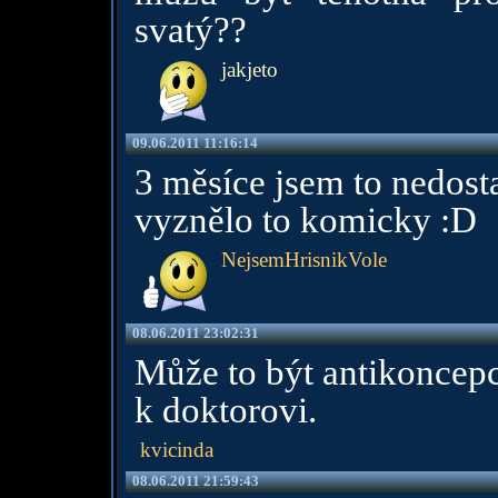
svatý??
jakjeto
09.06.2011 11:16:14
3 měsíce jsem to nedost
vyznělo to komicky :D
NejsemHrisnikVole
08.06.2011 23:02:31
Může to být antikoncepcí,
k doktorovi.
kvicinda
08.06.2011 21:59:43