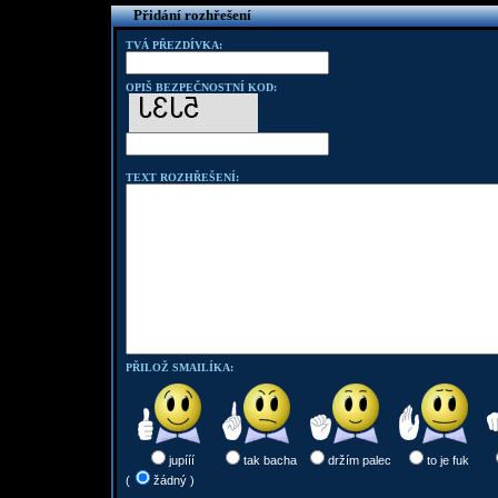
Přidání rozhřešení
TVÁ PŘEZDÍVKA:
OPIŠ BEZPEČNOSTNÍ KOD:
TEXT ROZHŘEŠENÍ:
PŘILOŽ SMAILÍKA:
jupííí
tak bacha
držím palec
to je fuk
(
žádný )