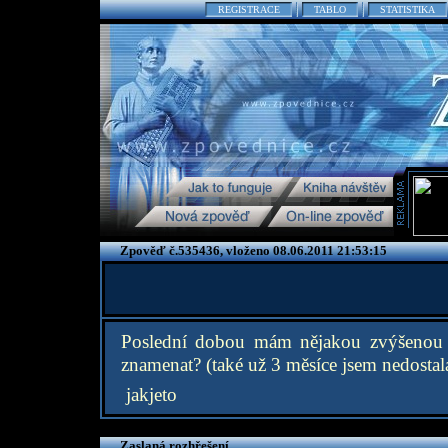
REGISTRACE
TABLO
STATISTIKA
Zpověď č.535436, vloženo 08.06.2011 21:53:15
Poslední dobou mám nějakou zvýšenou p
znamenat? (také už 3 měsíce jsem nedostala
jakjeto
Zaslaná rozhřešení