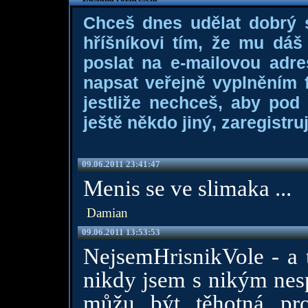
Chceš dnes udělat dobrý
hříšníkovi tím, že mu dá
poslat na e-mailovou adre
napsat veřejně vyplněním f
jestliže nechceš, aby pod
ještě někdo jiný, zaregistruj
09.06.2011 23:41:47
Menis se ve slimaka ...
Damian
09.06.2011 13:53:53
NejsemHrisnikVole - a 
nikdy jsem s nikým nes
můžu být těhotná pro