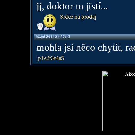
jj, doktor to jistí...
Srdce na prodej
08.06.2011 21:57:15
mohla jsi něco chytit, rad
p1e2t3r4a5