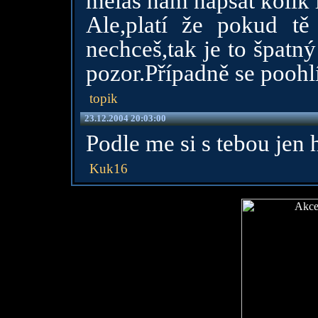
mělas nám napsat kolik l
Ale,platí že pokud t
nechceš,tak je to špatný
pozor.Případně se pooh
topik
23.12.2004 20:03:00
Podle me si s tebou jen 
Kuk16