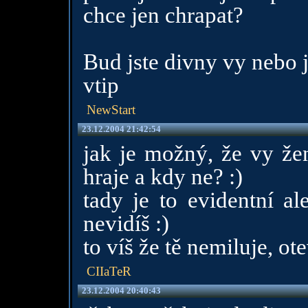
chce jen chrapat?
Bud jste divny vy nebo j
vtip
NewStart
23.12.2004 21:42:54
jak je možný, že vy že
hraje a kdy ne? :)
tady je to evidentní a
nevidíš :)
to víš že tě nemiluje, ote
CIIaTeR
23.12.2004 20:40:43