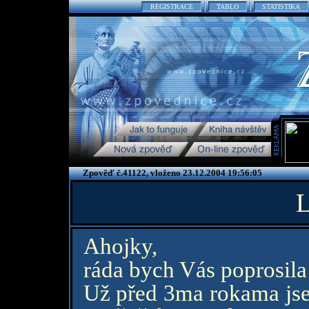
REGISTRACE
TABLO
STATISTIKA
Zpověď č.41122, vloženo 23.12.2004 19:56:05
L
Ahojky,
ráda bych Vás poprosila
Už před 3ma rokama jse