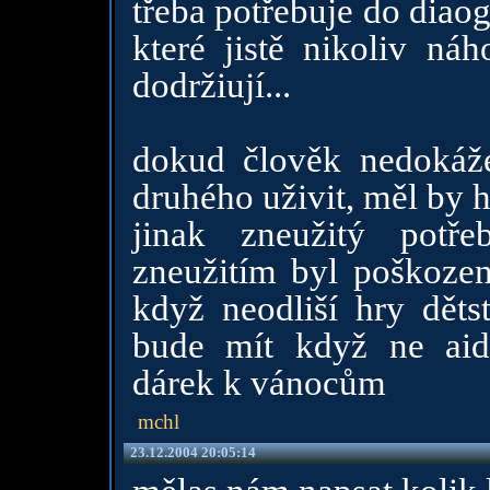
třeba potřebuje do diao
které jistě nikoliv ná
dodržiují...
dokud člověk nedokáže
druhého uživit, měl by h
jinak zneužitý potře
zneužitím byl poškoze
když neodliší hry dětst
bude mít když ne aids
dárek k vánocům
mchl
23.12.2004 20:05:14