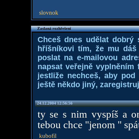
slovnok
Zaslaná rozhřešení
Chceš dnes udělat dobrý
hříšníkovi tím, že mu dá
poslat na e-mailovou adre
napsat veřejně vyplněním f
jestliže nechceš, aby pod
ještě někdo jiný, zaregistruj
24.12.2004 12:56:56
ty se s nim vyspíš a o
tebou chce "jenom " spát
kubofil