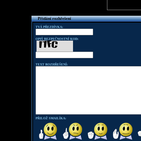
Přidání rozhřešení
TVÁ PŘEZDÍVKA:
OPIŠ BEZPEČNOSTNÍ KOD:
TEXT ROZHŘEŠENÍ:
PŘILOŽ SMAILÍKA: