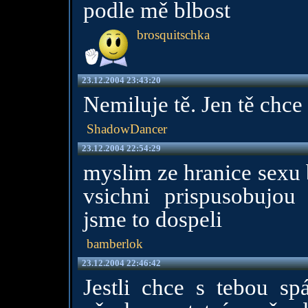
podle mě blbost
brosquitschka
23.12.2004 23:43:20
Nemiluje tě. Jen tě chc
ShadowDancer
23.12.2004 22:54:29
myslim ze hranice sexu by
vsichni prispusobujou j
jsme to dospeli
bamberlok
23.12.2004 22:46:42
Jestli chce s tebou spá