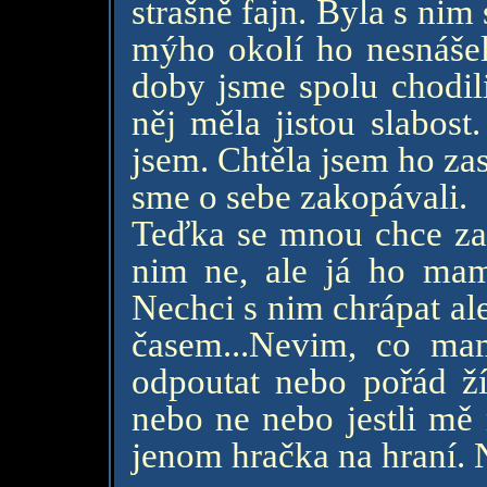
strašně fajn. Byla s nim
mýho okolí ho nesnášeli
doby jsme spolu chodili
něj měla jistou slabost
jsem. Chtěla jsem ho zas
sme o sebe zakopávali.
Teďka se mnou chce zas
nim ne, ale já ho mam
Nechci s nim chrápat ale
časem...Nevim, co mam 
odpoutat nebo pořád žít
nebo ne nebo jestli mě 
jenom hračka na hraní. 