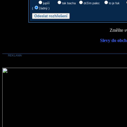
jupííí
tak bacha
držím palec
to je fuk
(
žádný )
Změňte sv
Slevy do obch
REKLAMA