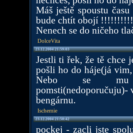
nechceš, pošli ho do háj
Máš ještě spoustu času 
bude chtít obojí !!!!!!!!!!
Nenech se do ničeho tlači
DolceVita
23.12.2004 21:59:03
Jestli ti řek, že tě chce
pošli ho do háje(já vim,
Nebo se mu d
pomsti(nedoporučuju)- v
bengárnu.
Ischemie
23.12.2004 21:50:42
pockej - zacli jste spo