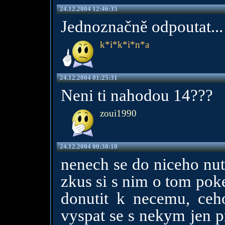
24.12.2004 12:46:35
Jednoznačně odpoutat...
k*i*k*i*n*a
24.12.2004 01:25:31
Neni ti nahodou 14???
zoui1990
24.12.2004 00:30:10
nenech se do niceho nutit
zkus si s nim o tom pokec
donutit k necemu, ceho
vyspat se s nekym jen pr