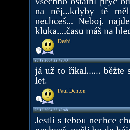
všechno ostatní pryč od
na něj...kdyby tě měl
nechceš... Neboj, najde
kluka....času máš na hled
Deshi
23.12.2004 22:42:43
já už to říkal...... běžte
let.
Paul Denton
23.12.2004 22:40:48
Jestli s tebou nechce ch