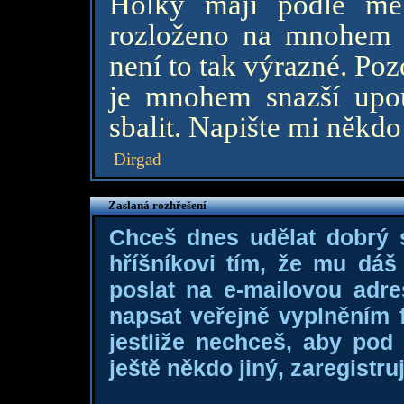
Holky mají podle mě
rozloženo na mnohem d
není to tak výrazné. Pozo
je mnohem snazší upout
sbalit. Napište mi někdo 
Dirgad
Zaslaná rozhřešení
Chceš dnes udělat dobrý
hříšníkovi tím, že mu dá
poslat na e-mailovou adre
napsat veřejně vyplněním f
jestliže nechceš, aby pod
ještě někdo jiný, zaregistruj