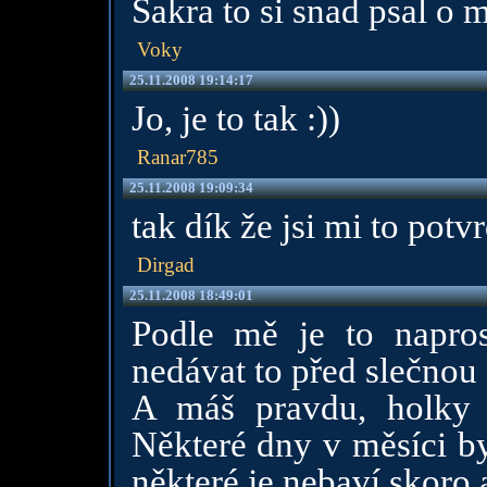
Sakra to si snad psal o 
Voky
25.11.2008 19:14:17
Jo, je to tak :))
Ranar785
25.11.2008 19:09:34
tak dík že jsi mi to potvr
Dirgad
25.11.2008 18:49:01
Podle mě je to napros
nedávat to před slečnou 
A máš pravdu, holky 
Některé dny v měsíci by
některé je nebaví skoro a