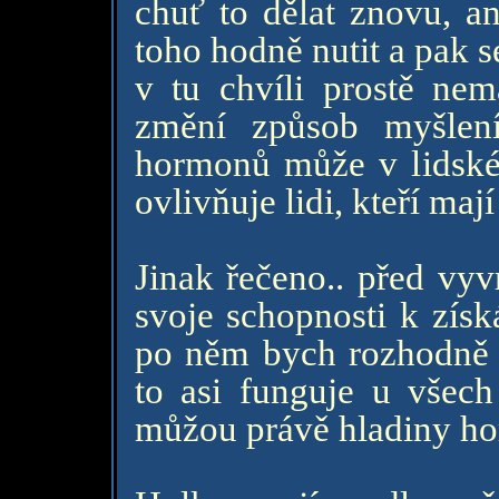
chuť to dělat znovu, a
toho hodně nutit a pak se 
v tu chvíli prostě ne
změní způsob myšlen
hormonů může v lidské 
ovlivňuje lidi, kteří ma
Jinak řečeno.. před vy
svoje schopnosti k získ
po něm bych rozhodně 
to asi funguje u všec
můžou právě hladiny ho