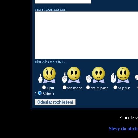
TEXT ROZHŘEŠENÍ:
PŘILOŽ SMAILÍKA:
jupííí
tak bacha
držím palec
to je fuk
(
žádný )
Změňte sv
Slevy do obch