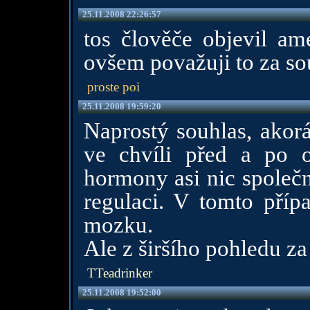
25.11.2008 22:26:57
tos člověče objevil ame
ovšem považuji to za so
proste poi
25.11.2008 19:59:20
Naprostý souhlas, akor
ve chvíli před a po 
hormony asi nic společ
regulaci. V tomto pří
mozku.
Ale z širšího pohledu z
TTeadrinker
25.11.2008 19:52:00