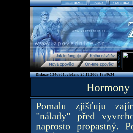
REGISTRACE
TABLO
STATISTIKA
Diskuze č.346861, vloženo 25.11.2008 18:30:34
Hormony 
Pomalu zjišťuju zají
"nálady" před vyvrc
naprosto propastný. 