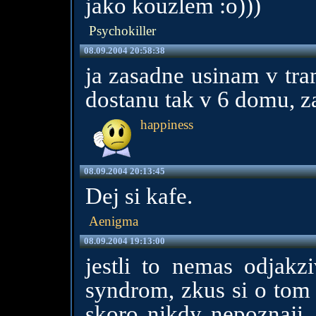
jako kouzlem :o)))
Psychokiller
08.09.2004 20:58:38
ja zasadne usinam v tra
dostanu tak v 6 domu, 
happiness
08.09.2004 20:13:45
Dej si kafe.
Aenigma
08.09.2004 19:13:00
jestli to nemas odjak
syndrom, zkus si o tom n
skoro nikdy nepoznaji. 