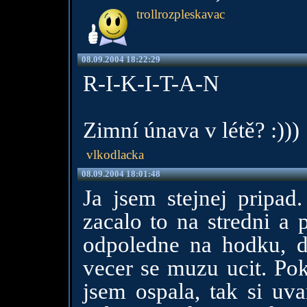
trollrozpleskavac
08.09.2004 18:22:29
R-I-K-I-T-A-N
Zimní únava v létě? :)))
vlkodlacka
08.09.2004 18:01:48
Ja jsem stejnej pripad
zacalo to na stredni a 
odpoledne na hodku, 
vecer se muzu ucit. Po
jsem ospala, tak si uv