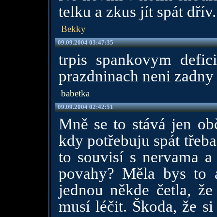
telku a zkus jít spát dřív.
Bekky
09.09.2004 03:47:35
trpis spankovym defic
prazdninach neni zadny 
babetka
09.09.2004 02:42:51
Mně se to stává jen o
kdy potřebuju spát třeba
to souvisí s nervama a 
povahy? Měla bys to a
jednou někde četla, že
musí léčit. Škoda, že s