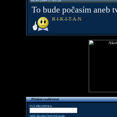
08.09.2004 17:43:28
To bude počasím aneb t
R-I-K-I-T-A-N
Přidání rozhřešení
TVÁ PŘEZDÍVKA:
OPIŠ BEZPEČNOSTNÍ KOD: