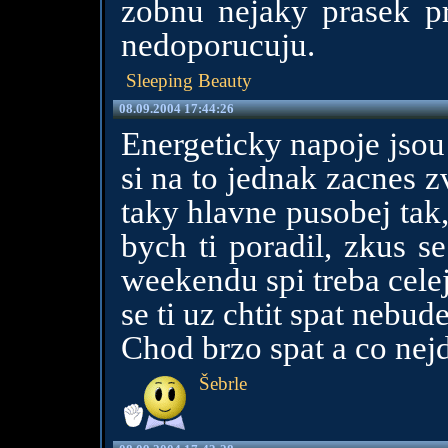
zobnu nejaky prasek pr
nedoporucuju.
Sleeping Beauty
08.09.2004 17:44:26
Energeticky napoje jsou
si na to jednak zacnes z
taky hlavne pusobej tak
bych ti poradil, zkus s
weekendu spi treba celej
se ti uz chtit spat nebude
Chod brzo spat a co nejd
Šebrle