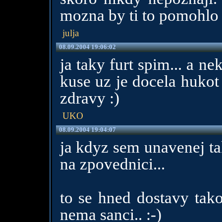
mozna by ti to pomohlo
julja
08.09.2004 19:06:02
ja taky furt spim... a ne
kuse uz je docela hukot 
zdravy :)
UKO
08.09.2004 19:04:07
ja kdyz sem unavenej t
na zpovednici...
to se hned dostavy tak
nema sanci.. :-)