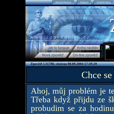
REGISTRACE
TABLO
STATISTIKA
Zpověď č.31706, vloženo 08.09.2004 17:39:29
Chce se
Ahoj, můj problém je te
Třeba když přijdu ze šk
probudim se za hodinu 