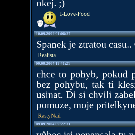
okej. ;)
I-Love-Food
10.09.2004 01:08:27
Spanek je ztratou casu..
Realista
09.09.2004 11:41:21
chce to pohyb, pokud pr
bez pohybu, tak ti kles
usinat. Di si chvili zabe
pomuze, moje pritelkyn
RastyNail
09.09.2004 09:22:31
vůbec jsi nenapsala tu n