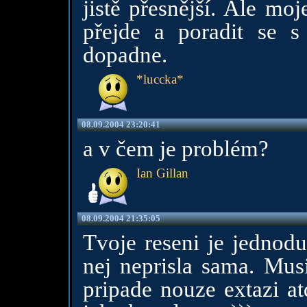
jistě přesnější. Ale mo
přejde a poradit se 
dopadne.
*luccka*
08.09.2004 23:20:41
a v čem je problém?
Ian Gillan
08.09.2004 21:35:05
Tvoje reseni je jednodu
nej neprisla sama. Musi
pripade nouze extazi at