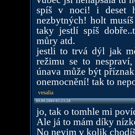
spíš v noci! i deset
nezbytných! holt musíš
taky jestlí spíš dobře.
můry atd.
jestli to trvá dýl jak
režimu se to nespraví, 
únava může být příznak
onemocnění! tak to nep
vesalia
09.09.2004 05:23:28
jo, tak o tomhle mi povíde
Ale já to mám díky nízk
No nevim v kolik chodíš