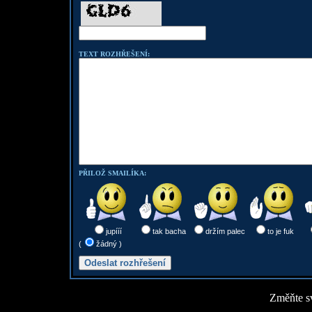
TEXT ROZHŘEŠENÍ:
PŘILOŽ SMAILÍKA:
jupííí
tak bacha
držím palec
to je fuk
(
žádný )
Změňte sv