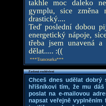
takhle moc daleko ne
gymplu, sice změna m
drastický....
Teď poslední dobou pi
energetický nápoje, sic
třeba jsem unavená a
dělat..... :((
***Trancearka***
Zaslaná rozhřešení
Chceš dnes udělat dobrý
hříšníkovi tím, že mu dá
poslat na e-mailovou adre
napsat veřejně vyplněním f