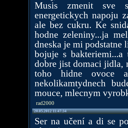
Musis zmenit sve st
energetickych napoju z
ale bez cukru. Ke snid
hodne zeleniny...ja m
dneska je mi podstatne l
bojuje s bakteriemi...a
dobre jist domaci jidla
toho hidne ovoce az
nekolikamtydnech bud
mouce, mlecnym vyrobku
rad2000
20.05.2012 11:47:34
Ser na učení a di se p