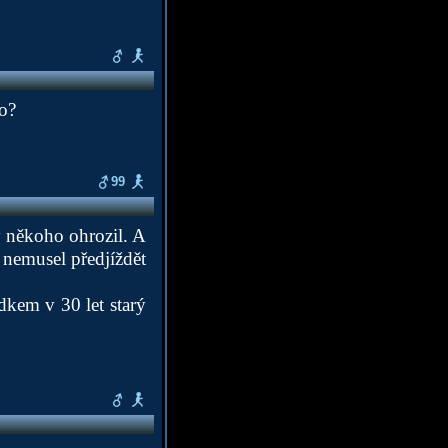
o?
99
by někoho ohrozil. A
 nemusel předjíždět
kem v 30 let starý