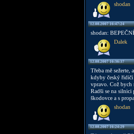
shodan
12.08.2007 16:47:24
shodan: BEPEČNĚ?
Dalek
12.08.2007 16:36:37
Třeba mě sežerte, a
kdyby český řidiči
vpravo. Což bych m
Radši se na silni
škodovce a s propa
shodan
12.08.2007 16:24:29