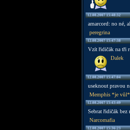
12.08.2007 15:48:32
amarcord: no né, al
peregrina
12.08.2007 15:47:38
Vzít řidičák na tři
Dalek
12.08.2007 15:47:04
useknout pravou no
Memphis *je vůl*
12.08.2007 15:43:49
Sebrat řidičák be
Narcomafia
12.08.2007 15:36:23