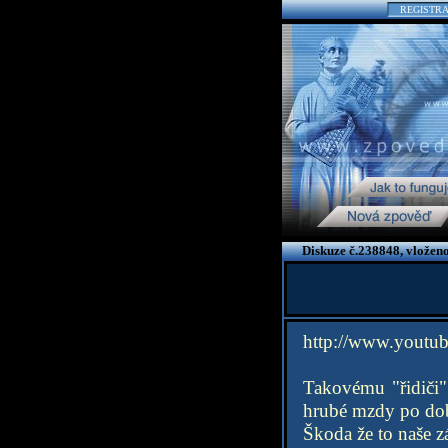
REGISTR
Diskuze č.238848, vložen
http://www.youtu
Takovému "řidiči"
hrubé mzdy po dob
Škoda že to naše 