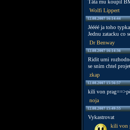
Táta mu koupil BM
Wolfi Lippert
12.08.2007 16:14:44
Jéééé ja toho typka
Jednu zatacku co s
Dr Benway
12.08.2007 16:14:36
Ridit umi rozhodne
se snim chtel projet
zkap
12.08.2007 15:56:57
kili von prag==>pě
noja
12.08.2007 15:49:55
Vykastrovat
kili von