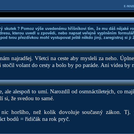
E-MAIL
rý skutek ? Pomoz výše uvedenému hříšníkovi tím, že mu dáš nějaké r
dresu, kterou uvedl u zpovědi, nebo napsat veřejně vyplněním formuláře
 pod tvou přezdívkou mohl vystupovat ještě někdo jiný, zaregistruj si ji
ám najradšej. Všetci na ceste aby mysleli za neho. Úpln
ci stočil volant do cesty a bolo by po paráde. Ani videa by 
e, ale alespoň to umí. Narozdíl od osmnáctiletejch, co maj
lí si, že svedou to samé.
nic horšího, než kolik dovoluje současný zákon. Tj. p
t bodů = řidičák na rok pryč.