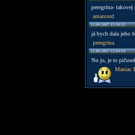
peregrina- takovej
amarcord
12.08.2007 15:34:52
já bych dala jeho 
peregrina
12.08.2007 15:34:14
No jo, je to pičuse
Maniac 