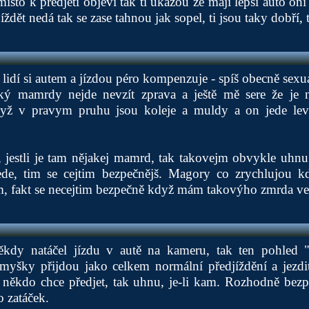
sto k předjetí objeví tak ti ukážou že mají lepší auto oni
jíždět nedá tak se zase tahnou jak sopel, ti jsou taky dobří, 
 lidí si autem a jízdou péro kompenzuje - spíš obecně sex
ký mamrdy nejde nevzít zprava a ještě mě sere že je 
když v pravym pruhu jsou koleje a muldy a on jede lev
, jestli je tam nějakej mamrd, tak takovejm obvykle uhnu
ede, tim se cejtim bezpečnějš. Magory co zrychlujou k
, fakt se necejtim bezpečně když mám takovýho zmrda ved
 někdy natáčel jízdu v autě na kameru, tak ten pohled 
 myšky přijdou jako celkem normální předjíždění a jezdi
někdo chce předjet, tak uhnu, je-li kam. Rozhodně bezp
o zatáček.