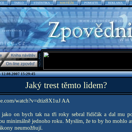
ACE
TABLO
STATISTIKA
SOUTĚŽE
POMOZTE
REKLAMA
o 12.08.2007 15:29:45
Jaký trest těmto lidem?
be.com/watch?v=dtiz8X1uJ AA
 jako on bych tak na tři roky sebral řidičák a dal mu 
u minimálně jednoho roku. Myslím, že to by ho mohlo as
zákony neumožňují.