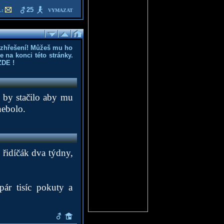
25
:
VYMAZAT
ozhřešení! Můžeš mu ho
 na konci této stránky.
ZDE
!
e by stačilo aby mu
nebolo.
í řidíčák dva týdny,
ár tisíc pokuty a