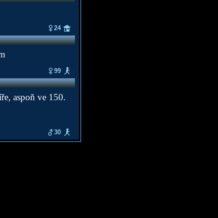
24
em
99
íře, aspoň ve 150.
30