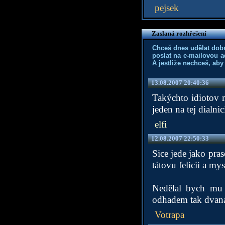
pejsek
Zaslaná rozhřešení
Chceš dnes udělat dob
poslat na e-mailovou a
A jestliže nechceš, aby
13.08.2007 20:40:36
Takýchto idiotov m
jeden na tej dialni
elfi
12.08.2007 22:50:33
Sice jede jako pras
tátovu felicii a mys
Nedělal bych mu 
odhadem tak dvanác
Votrapa