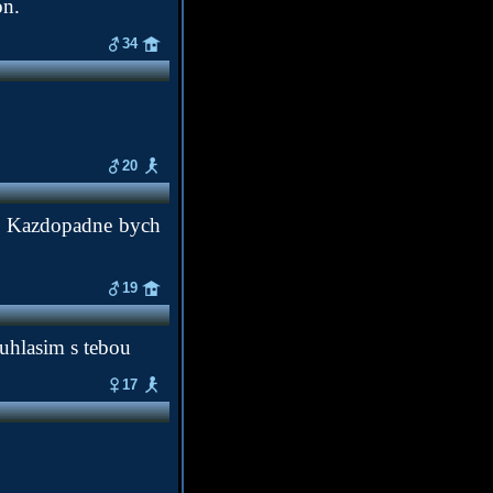
on.
34
20
ic. Kazdopadne bych
19
ouhlasim s tebou
17