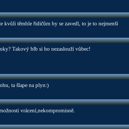
e kvůli těmhle řidičům by se zavedl, to je to nejmenší
 roky? Takový blb si ho nezaslouží vůbec!
hu, ta šlape na plyn:)
z možnosti vrácení,nekompromisně.