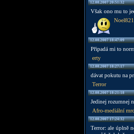
12.08.2007 20:51:32
Však ono mu to je
Noel82
12.08.2007 18:47:09
Připadá mi to norm
erty
12.08.2007 18:27:17
dávat pokutu na pr
Terror
12.08.2007 18:21:18
Jedinej rozumnej 
Afro-mediální mr
12.08.2007 17:24:32
Terror: ale úplně n