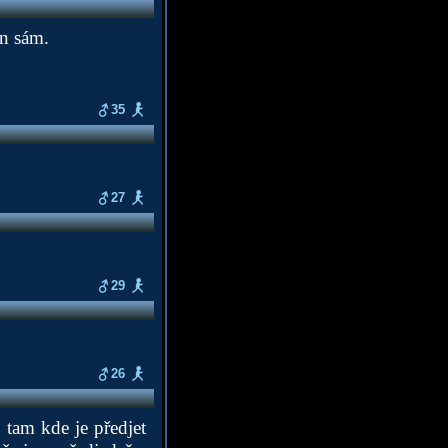
n sám.
35
27
29
26
d tam kde je předjet