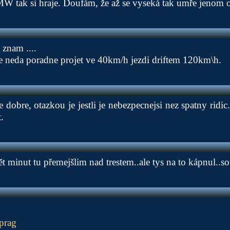
W tak si hraje. Doufám, že až se vyseká tak umře jenom 
 znam ....
e neda poradne projet ve 40km/h jezdi driftem 120km\h.
 dobre, otazkou je jestli je nebezpecnejsi nez spatny rid
.
t minut tu přemejšlim nad trestem..ale tys na to kápnul..s
 prag