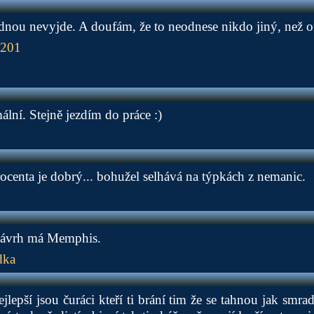
dnou nevyjde. A doufám, že to neodnese nikdo jiný, než o
1201
ální. Stejně jezdím do práce :)
ocenta je dobrý... bohužel selhává na týpkách z nemanic.
návrh má Memphis.
dka
ejlepší jsou čuráci kteří ti brání tim že se tahnou jak smra