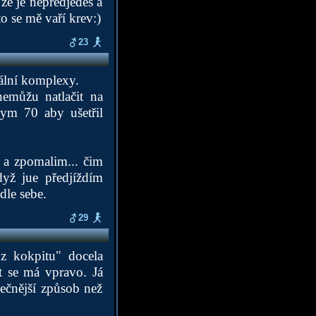
 že je nepředjedeš a
to se mě vaří krev:)
23
uální komplexy.
nemůžu natlačit na
ym 70 aby ušetřil
 a zpomalim... čim
dyž jue předjíždím
le sebe.
29
"z kokpitu" docela
t se má vpravo. Já
ečnější způsob než