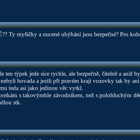
? Ty myšičky a nucené uhýbání jsou bezpečné? Pro koh
le ten týpek jede sice rychle, ale bezpečně, čitelně a aniž 
 nebyli hovada a jezili při pravém kraji vozovky tak by ani
u teda asi jako jedinou věc vytkl.
ci potkám s takovýmhle závodníkem, než s polohluchým děd
dlou stk.