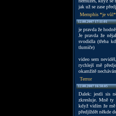
nemůžeš, když se mí
jak už se zase před
Memphis *je vůl*
12.08.2007 17:11:01
je pravda že hodně
Je pravda že něja
svodidla (třeba 
tlumiče)
video sem neviděl
rychlejš mě předj
okamžitě nechávám
Terror
12.08.2007 16:58:05
Dalek: jestli sis
zkresluje. Mně ty
když vidím že mě 
předjíždět někde d