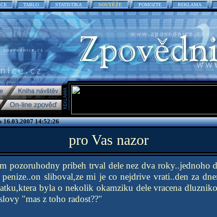
ACE
TABLO
STATISTIKA
SOUTĚŽE
POMOZTE
REKLAMA
 16.03.2007 14:52:26
pro Vas nazor
sem pozoruhodny pribeh trval dele nez dva roky..jednoho 
penize..on sliboval,ze mi je co nejdrive vrati..den za dne
latku,ktera byla o nekolik okamziku dele vracena dluznik
 slovy "mas z toho radost??"