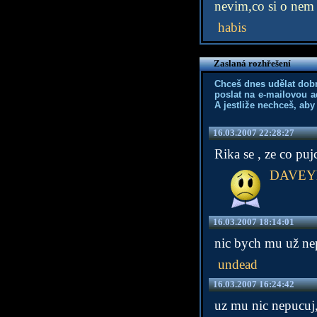
nevim,co si o nem 
habis
Zaslaná rozhřešení
Chceš dnes udělat dob
poslat na e-mailovou a
A jestliže nechceš, aby
16.03.2007 22:28:27
Rika se , ze co puj
DAVEY
16.03.2007 18:14:01
nic bych mu už nepu
undead
16.03.2007 16:24:42
uz mu nic nepucuj,