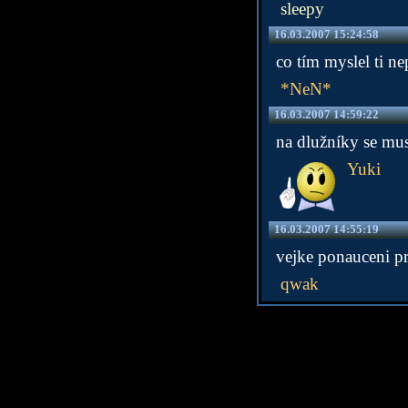
sleepy
16.03.2007 15:24:58
co tím myslel ti n
*NeN*
16.03.2007 14:59:22
na dlužníky se mus
Yuki
16.03.2007 14:55:19
vejke ponauceni pr
qwak