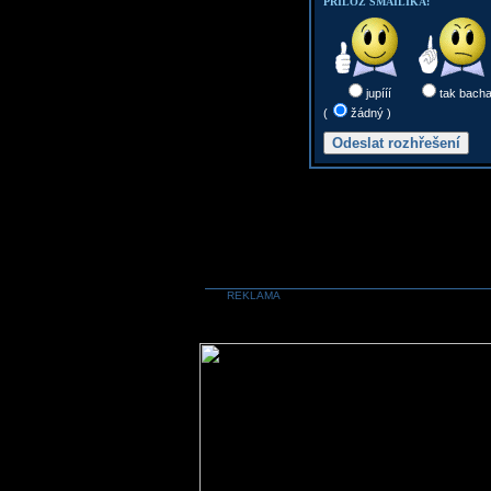
PŘILOŽ SMAILÍKA:
jupííí
tak bach
(
žádný )
REKLAMA