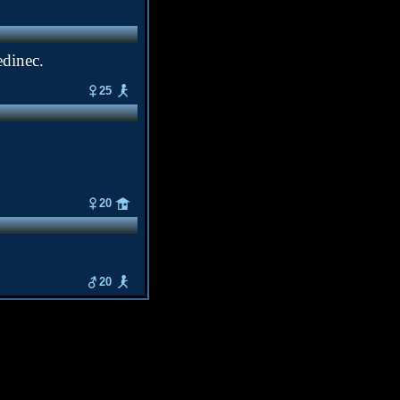
edinec.
25
20
20