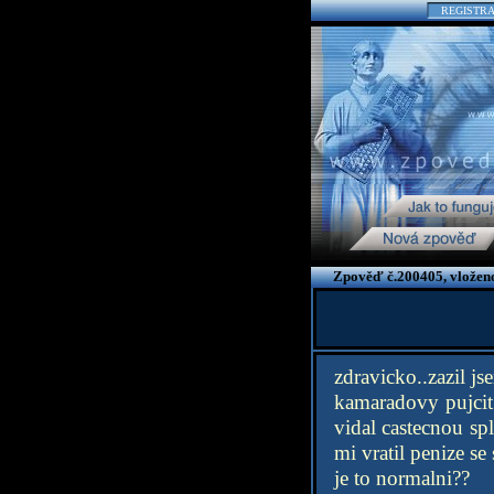
REGISTR
Zpověď č.200405, vloženo
zdravicko..zazil j
kamaradovy pujcit 
vidal castecnou sp
mi vratil penize se
je to normalni??