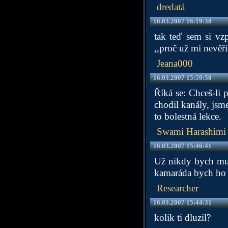
dredatá
16.03.2007 16:19:38
tak teď sem si vzp
,,proč už mi nevěří
Jeana000
16.03.2007 15:59:50
Říká se: Chceš-li 
chodil kanály, jsme
to bolestná lekce.
Swami Harashimi
16.03.2007 15:46:41
Už nikdy bych mu 
kamaráda bych ho 
Researcher
16.03.2007 15:44:31
kolik ti dluzil?