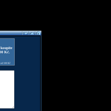
 koupíte
100 Kč.
e od 100 Kč