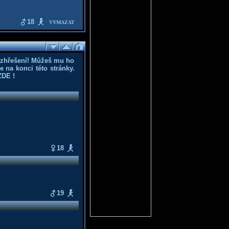
18
VYMAZAT
ozhřešení! Můžeš mu ho
 na konci této stránky.
ZDE
!
18
19