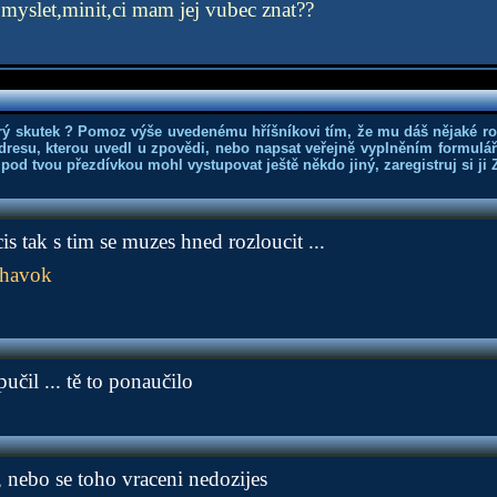
myslet,minit,ci mam jej vubec znat??
rý skutek ? Pomoz výše uvedenému hříšníkovi tím, že mu dáš nějaké r
dresu, kterou uvedl u zpovědi, nebo napsat veřejně vyplněním formuláře
 pod tvou přezdívkou mohl vystupovat ještě někdo jiný, zaregistruj si ji
cis tak s tim se muzes hned rozloucit ...
havok
čil ... tě to ponaučilo
 nebo se toho vraceni nedozijes