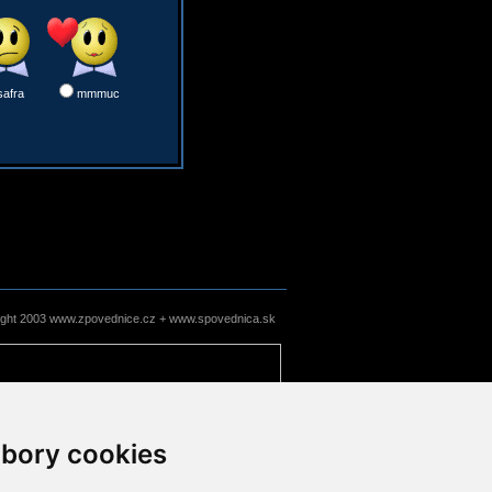
safra
mmmuc
ight 2003 www.zpovednice.cz + www.spovednica.sk
bory cookies