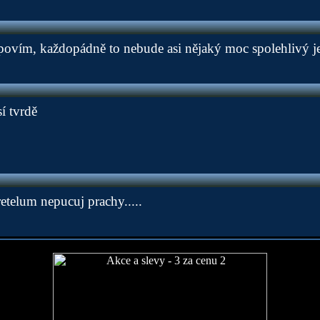
epovím, každopádně to nebude asi nějaký moc spolehlivý j
í tvrdě
etelum nepucuj prachy.....