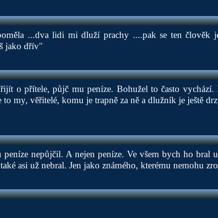
oměla ...dva lidi mi dluží prachy ....pak se ten člověk je
š jako dřív"
přijít o přítele, půjč mu peníze. Bohužel to často vychází.
 to my, věřitelé, komu je trapně za ně a dlužník je ještě dr
peníze nepůjčil. A nejen peníze. Ve všem bych ho bral už
také asi už nebral. Jen jako známého, kterému nemohu zr