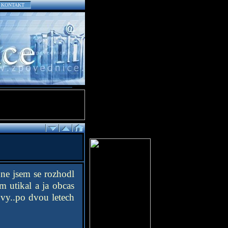
KONTAKT
dne jsem se rozhodl
m utikal a ja obcas
ovy..po dvou letech