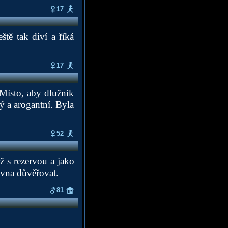
17
ště tak diví a říká
17
 Místo, aby dlužník
zý a arogantní. Byla
52
 s rezervou a jako
ovna důvěřovat.
81