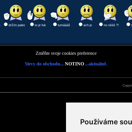
a
držím palec
to je fuk
tumáááš
ach jo
no nééé ?!
Změňte svoje cookies preference
Slevy do obchodu...
NOTINO
...aktuálně.
Copyr
Používáme sou