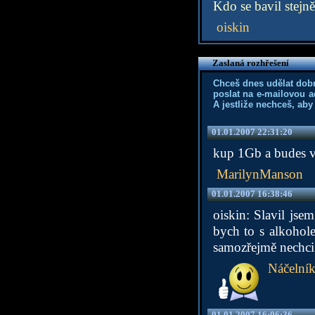
Kdo se bavil stejně
oiskin
Zaslaná rozhřešení
Chceš dnes udělat dob
poslat na e-mailovou a
A jestliže nechceš, aby
01.01.2007 22:31:20
kup 1Gb a budes 
MarilynManson
01.01.2007 16:38:46
oiskin: Slavil js
bych to s alkohole
samozřejmě nechci 
Náčelní
01.01.2007 16:06:36