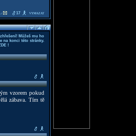
17
:
VYMAZAT
ozhřešení! Můžeš mu ho
 na konci této stránky.
ZDE
!
obrým vzorem pokud
vělá zábava. Tím tě