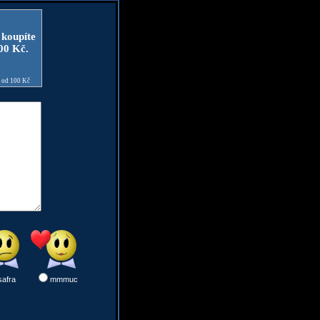
 koupíte
100 Kč.
e od 100 Kč
safra
mmmuc