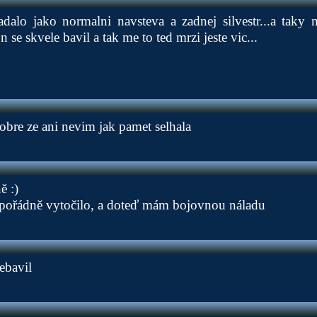
adalo jako normalni navsteva a zadnej silvestr...a tak
 se skvele bavil a tak me to ted mrzi jeste vic...
dobre ze ani nevim jak pamet selhala
ě :)
i pořádně vytočilo, a doteď mám bojovnou náladu
ebavil