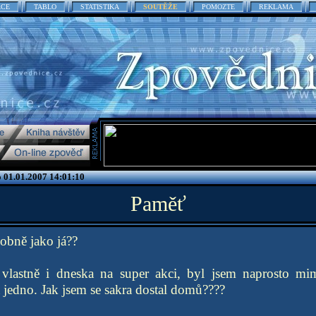
ACE
TABLO
STATISTIKA
SOUTĚŽE
POMOZTE
REKLAMA
o 01.01.2007 14:01:10
Paměť
obně jako já??
vlastně i dneska na super akci, byl jsem naprosto mi
a jedno. Jak jsem se sakra dostal domů????