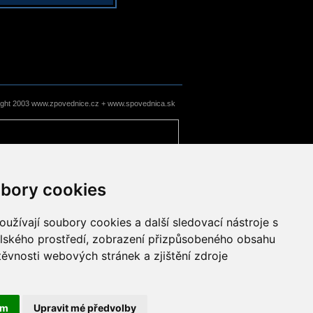
ight 2003 www.zpovednice.cz + www.spovednica.sk
bory cookies
užívají soubory cookies a další sledovací nástroje s
elského prostředí, zobrazení přizpůsobeného obsahu
těvnosti webových stránek a zjištění zdroje
ám
Upravit mé předvolby