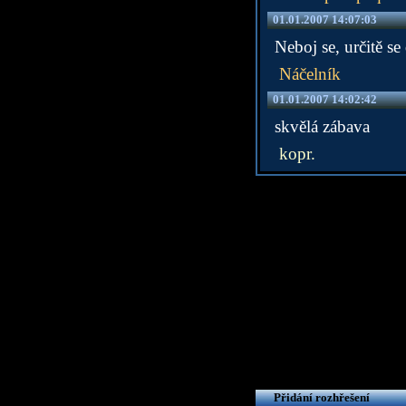
01.01.2007 14:07:03
Neboj se, určitě s
Náčelník
01.01.2007 14:02:42
skvělá zábava
kopr.
Přidání rozhřešení