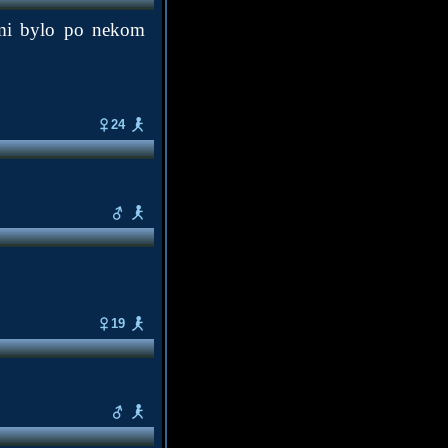
y mi bylo po nekom
24
19