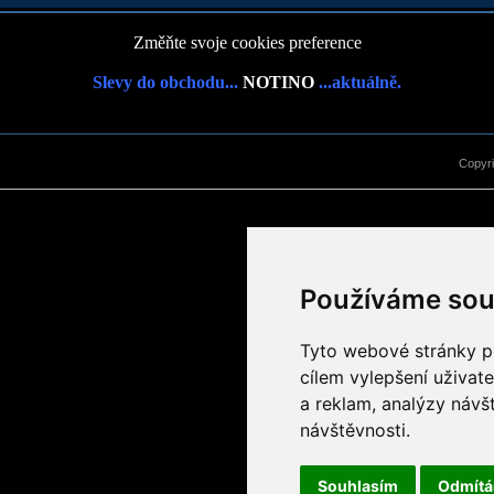
Změňte svoje cookies preference
Slevy do obchodu...
NOTINO
...aktuálně.
Copyr
Používáme sou
Tyto webové stránky po
cílem vylepšení uživat
a reklam, analýzy návš
návštěvnosti.
Souhlasím
Odmít