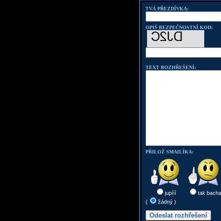
TVÁ PŘEZDÍVKA:
OPIŠ BEZPEČNOSTNÍ KOD:
TEXT ROZHŘEŠENÍ:
PŘILOŽ SMAILÍKA:
jupííí
tak bach
(
žádný )