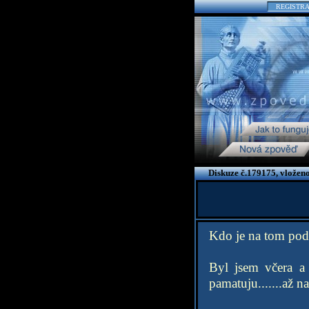
REGISTR
Diskuze č.179175, vložen
Kdo je na tom pod
Byl jsem včera a 
pamatuju.......až n