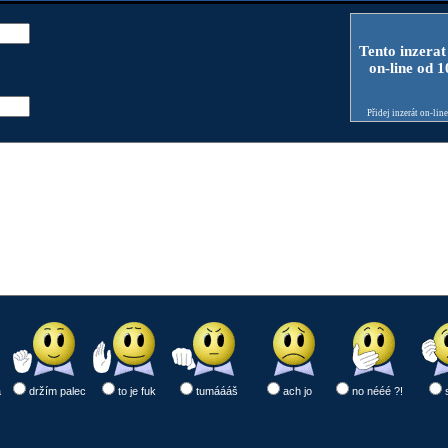
Tento inzerat
on-line od 
Přidej inzerát on-lin
a
držím palec
to je fuk
tumáááš
ach jo
no nééé ?!