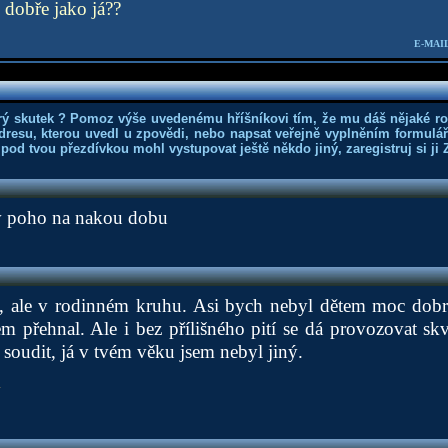
 dobře jako já??
E-MAIL
rý skutek ? Pomoz výše uvedenému hříšníkovi tím, že mu dáš nějaké r
dresu, kterou uvedl u zpovědi, nebo napsat veřejně vyplněním formuláře
 pod tvou přezdívkou mohl vystupovat ještě někdo jiný, zaregistruj si ji
v poho na nakou dobu
em, ale v rodinném kruhu. Asi bych nebyl dětem moc d
m přehnal. Ale i bez přílišného pití se dá provozovat sk
soudit, já v tvém věku jsem nebyl jiný.
k