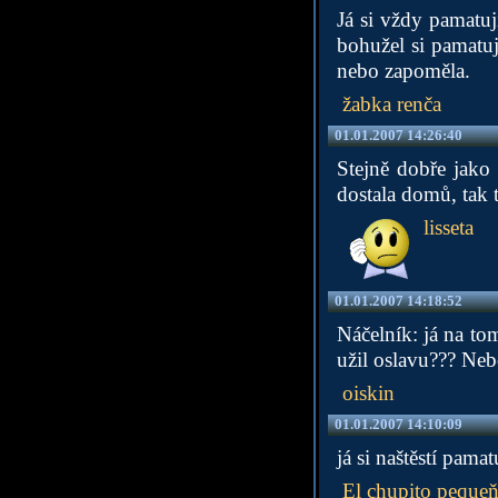
Já si vždy pamatuj
bohužel si pamatu
nebo zapoměla.
žabka renča
01.01.2007 14:26:40
Stejně dobře jako 
dostala domů, tak 
lisseta
01.01.2007 14:18:52
Náčelník: já na tom
užil oslavu??? Nebo
oiskin
01.01.2007 14:10:09
já si naštěstí pama
El chupito peque