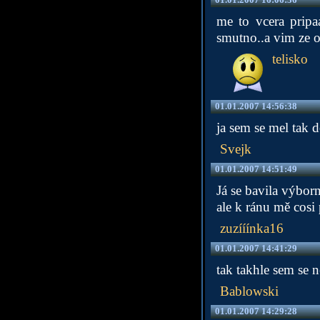
me to vcera pripa
smutno..a vim ze on
telisko
01.01.2007 14:56:38
ja sem se mel tak 
Svejk
01.01.2007 14:51:49
Já se bavila výborn
ale k ránu mě cos
zuzííínka16
01.01.2007 14:41:29
tak takhle sem se n
Bablowski
01.01.2007 14:29:28