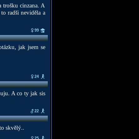
a trošku cinzana. A
o radši neviděla a
99
otázku, jak jsem se
24
uju. A co ty jak sis
22
to skvělý..
25