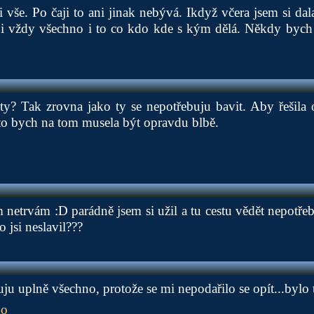
i vše. Po čaji to ani jinak nebývá. Ikdyž včera jsem si dal
ji vždy všechno i to co kdo kde s kým dělá. Někdy bych t
ty? Tak zrovna jako ty se nepotřebuju bavit. Aby řešila 
to bych na tom musela být opravdu blbě.
 netrvám :D parádně jsem si užil a tu cestu vědět nepotřeb
 jsi neslavil???
tuju uplně všechno, protože se mi nepodařilo se opít...bylo 
ňo