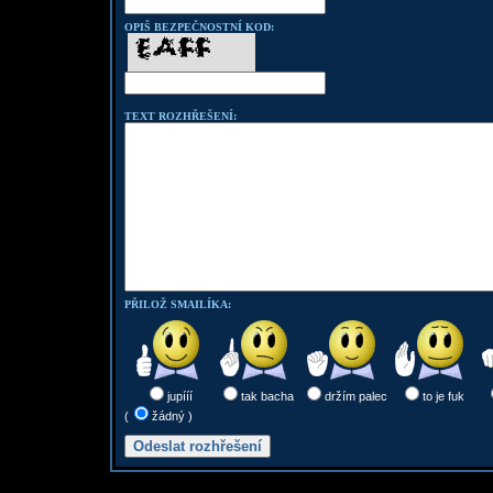
OPIŠ BEZPEČNOSTNÍ KOD:
TEXT ROZHŘEŠENÍ:
PŘILOŽ SMAILÍKA:
jupííí
tak bacha
držím palec
to je fuk
(
žádný )