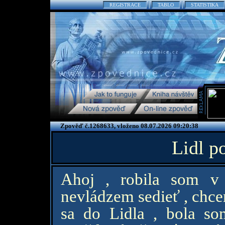
REGISTRACE
TABLO
STATISTIKA
Zpověď č.1268633, vloženo 08.07.2026 09:20:38
Lidl p
Ahoj , robila som v
nevládzem sedieť , chce
sa do Lidla , bola s