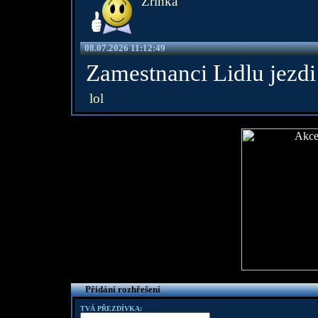
Zrinka
08.07.2026 11:12:49
Zamestnanci Lidlu jezdi
lol
Přidání rozhřešení
TVÁ PŘEZDÍVKA: