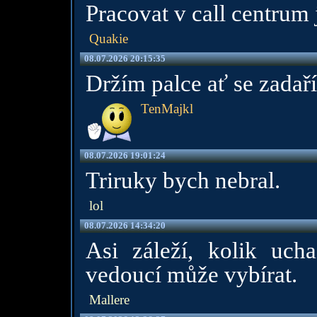
Pracovat v call centrum 
Quakie
08.07.2026 20:15:35
Držím palce ať se zadaří
TenMajkl
08.07.2026 19:01:24
Triruky bych nebral.
lol
08.07.2026 14:34:20
Asi záleží, kolik uchaz
vedoucí může vybírat.
Mallere