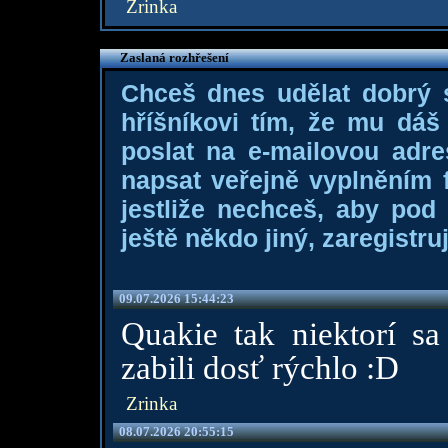
Zrinka
Zaslaná rozhřešení
Chceš dnes udělat dobrý
hříšníkovi tím, že mu dá
poslat na e-mailovou adre
napsat veřejně vyplněním f
jestliže nechceš, aby pod
ještě někdo jiný, zaregistruj
09.07.2026 15:44:23
Quakie tak niektorí sa
zabili dosť rýchlo :D
Zrinka
08.07.2026 20:55:15