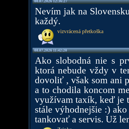
08.07.2026 12:36:27
Nevím jak na Slovensku,
každý.
vizvrácená přetkoška
08.07.2026 11:42:20
Ako slobodná nie s p
ktorá nebude vždy v te
dovoliť , však som ani 
a to chodila koncom me
využívam taxík, keď je 
stále výhodnejšie :) ako
tankovať a servis. Už le