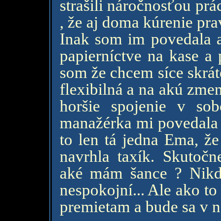
strašili náročnosťou pr
, že aj doma kúrenie pr
Inak som im povedala aj
papierníctve na kase a
som že chcem síce skrát
flexibilná a na akú zme
horšie spojenie v so
manažérka mi povedala ž
to len tá jedna Ema, že
navrhla taxík. Skutoč
aké mám šance ? Nikd
nespokojní... Ale ako to
premietam a bude sa v no