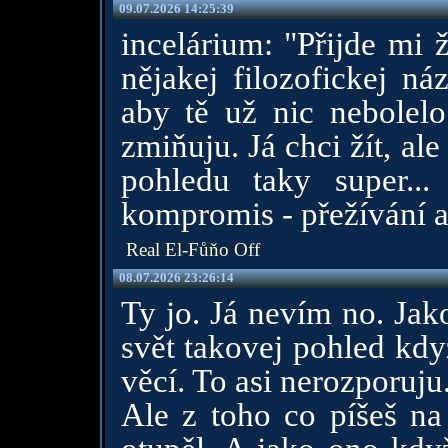
09.07.2026 14:25:39
incelárium: "Přijde mi 
nějakej filozofickej ná
aby tě už nic nebolelo
zmiňuju. Já chci žít, al
pohledu taky super..
kompromis - přežívání a
Real El-Fůňo Off
08.07.2026 23:26:14
Ty jo. Já nevím no. Ja
svět takovej pohled kdy
věcí. To asi nerozporuju
Ale z toho co píšeš na