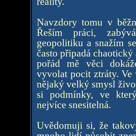
reality.
Navzdory tomu v běžn
Řeším práci, zabývá
geopolitiku a snažím se
často připadá chaotický
pořád mě věci dokáž
vyvolat pocit ztráty. Ve
nějaký velký smysl život
si podmínky, ve kter
nejvíce snesitelná.
Uvědomuji si, že takov
mnoho lidí působit zne