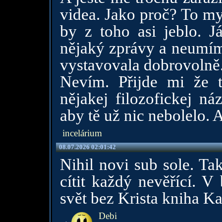
videa. Jako proč? To my
by z toho asi jeblo. J
nějaký zprávy a neumím 
vystavovala dobrovolně
Nevím. Přijde mi že t
nějakej filozofickej ná
aby tě už nic nebolelo. A
incelárium
08.07.2026 02:01:42
Nihil novi sub sole. Ta
cítit každý nevěřící. V
svět bez Krista kniha Ka
Debi