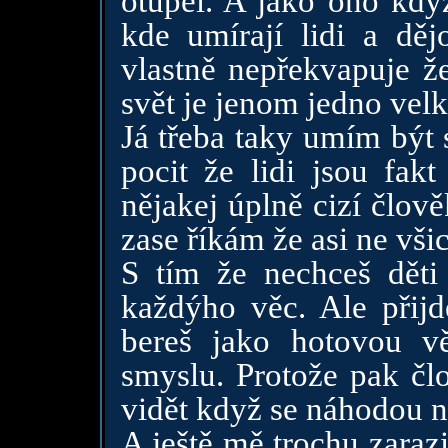
otupěl. A jako ono kdy
kde umírají lidi a dě
vlastně nepřekvapuje že
svět je jenom jedno vel
Já třeba taky umím být 
pocit že lidi jsou fakt
nějakej úplně cizí člov
zase říkám že asi ne vši
S tím že nechceš děti
každýho věc. Ale přij
bereš jako hotovou v
smyslu. Protože pak čl
vidět když se náhodou n
A ještě mě trochu zaraz