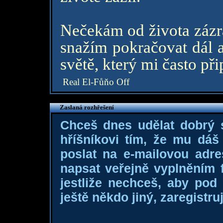
Nečekám od života zázra
snažím pokračovat dál a
světě, který mi často p
Real El-Fůňo Off
Zaslaná rozhřešení
Chceš dnes udělat dobrý
hříšníkovi tím, že mu dá
poslat na e-mailovou adre
napsat veřejně vyplněním f
jestliže nechceš, aby pod
ještě někdo jiný, zaregistruj