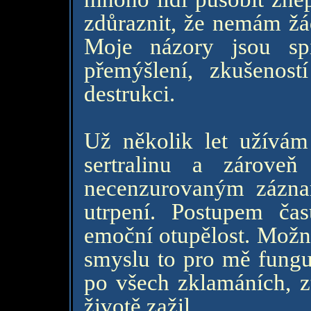
zdůraznit, že nemám žá
Moje názory jsou sp
přemýšlení, zkušenos
destrukci.
Už několik let užívám
sertralinu a zároveň
necenzurovaným záznam
utrpení. Postupem ča
emoční otupělost. Možná
smyslu to pro mě fung
po všech zklamáních, zt
životě zažil.