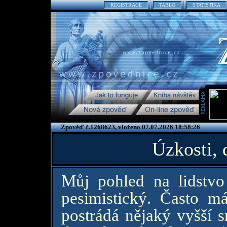
REGISTRACE
TABLO
STATISTIKA
Zpověď č.1268623, vloženo 07.07.2026 18:58:26
Úzkosti, 
Můj pohled na lidstvo
pesimistický. Často má
postrádá nějaký vyšší s