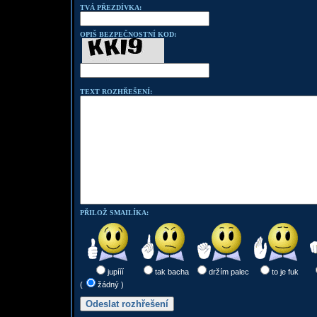
TVÁ PŘEZDÍVKA:
OPIŠ BEZPEČNOSTNÍ KOD:
TEXT ROZHŘEŠENÍ:
PŘILOŽ SMAILÍKA:
jupííí
tak bacha
držím palec
to je fuk
(
žádný )