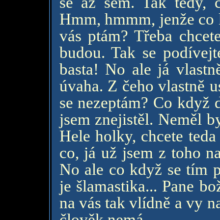
se až sem. Tak tedy, 
Hmm, hmmm, jenže co kd
vás ptám? Třeba chcete 
budou. Tak se podívejt
basta! No ale já vlastn
úvaha. Z čeho vlastně u
se nezeptám? Co když d
jsem znejistěl. Neměl b
Hele holky, chcete teda
co, já už jsem z toho n
No ale co když se tím 
je šlamastika... Pane bo
na vás tak vlídně a vy n
člověk nemá.