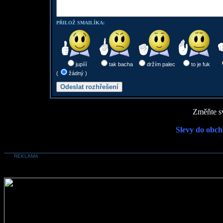
PŘILOŽ SMAILÍKA:
jupííí
tak bacha
držím palec
to je fuk
(
žádný )
Změňte sv
Slevy do obch
REKLAMA