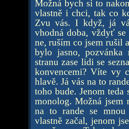
Možná bych si to nakon
vlastně i chci, tak co 
Zvu vás. I když, já 
vhodná doba, vždyť se 
ne, ruším co jsem rušil 
bylo jasno, pozvánka 
stranu zase lidi se sezna
konvencemi? Víte vy c
hlavě. Já vás na to ran
toho bude. Jenom teda s
monolog. Možná jsem mě
na to rande se mnou c
vlastně začal, jenom js