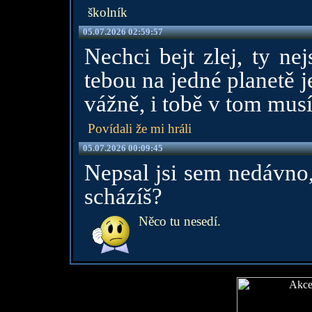
školník
05.07.2026 02:59:57
Nechci bejt zlej, ty nej
tebou na jedné planetě j
vážně, i tobě v tom musí
Povídali že mi hráli
05.07.2026 00:09:45
Nepsal jsi sem nedávno,
scházíš?
Něco tu nesedí.