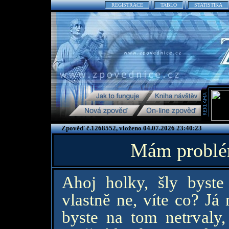
REGISTRACE
TABLO
STATISTIKA
Zpověď č.1268552, vloženo 04.07.2026 23:40:23
Mám problém
Ahoj holky, šly byst
vlastně ne, víte co? Já
byste na tom netrvaly,