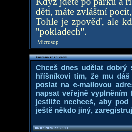
Když jdete po parku a ří
děti, máte zvláštní pocit
Tohle je zpověď, ale k
"pokladech".
Microsop
Zaslaná rozhřešení
Chceš dnes udělat dobrý
hříšníkovi tím, že mu dá
poslat na e-mailovou adre
napsat veřejně vyplněním f
jestliže nechceš, aby pod
ještě někdo jiný, zaregistruj
06.07.2026 22:23:11