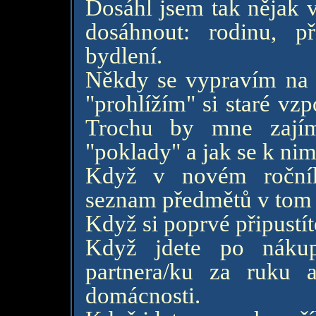
Dosáhl jsem tak nějak 
dosáhnout: rodinu, př
bydlení.
Někdy se vypravím na m
"prohlížím" si staré vz
Trochu by mne zajím
"poklady" a jak se k nim
Když v novém ročník
seznam předmětů v tom 
Když si poprvé připustít
Když jdete po nákup
partnera/ku za ruku 
domácnosti.