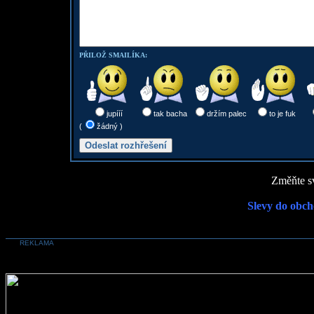
PŘILOŽ SMAILÍKA:
jupííí
tak bacha
držím palec
to je fuk
(
žádný )
Změňte sv
Slevy do obch
REKLAMA