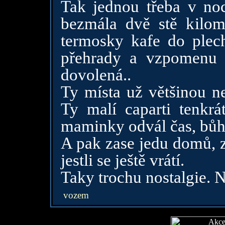
Tak jednou třeba v noc
bezmála dvě stě kilome
termosky kafe do plec
přehrady a vzpomenu s
dovolená..
Ty místa už většinou ne
Ty malí caparti tenkrát
maminky odvál čas, bůhv
A pak zase jedu domů, z
jestli se ještě vrátí.
Taky trochu nostalgie.
vozem