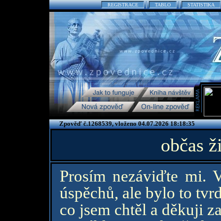
REGISTRACE
TABLO
STATISTIKA
Zpověď č.1268539, vloženo 04.07.2026 18:18:35
občas ž
Prosím nezáviďte mi. V
úspěchů, ale bylo to tv
co jsem chtěl a děkuji za