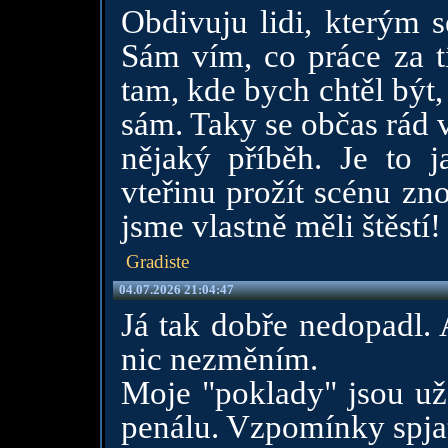
Obdivuju lidi, kterým s
Sám vím, co práce za tí
tam, kde bych chtěl být, 
sám. Taky se občas rád 
nějaký příběh. Je to j
vteřinu prožít scénu zn
jsme vlastně měli štěstí!
Gradiste
04.07.2026 21:04:47
Já tak dobře nedopadl. 
nic nezměním.
Moje "poklady" jsou už
penálu. Vzpomínky spjat