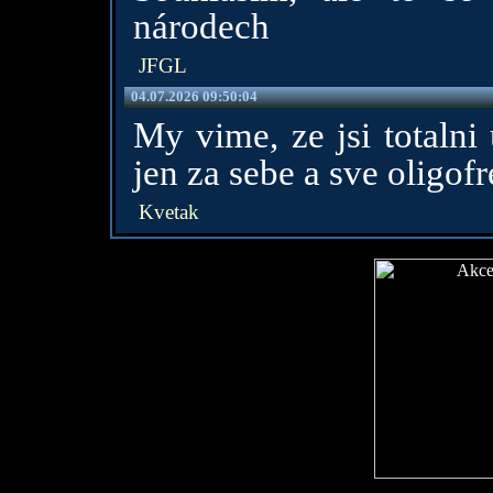
národech
JFGL
04.07.2026 09:50:04
My vime, ze jsi totalni
jen za sebe a sve oligof
Kvetak