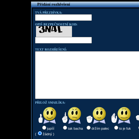
Přidání rozhřešení
TVÁ PŘEZDÍVKA:
OPIŠ BEZPEČNOSTNÍ KOD:
TEXT ROZHŘEŠENÍ:
PŘILOŽ SMAILÍKA:
jupííí
tak bacha
držím palec
to je fuk
(
žádný )