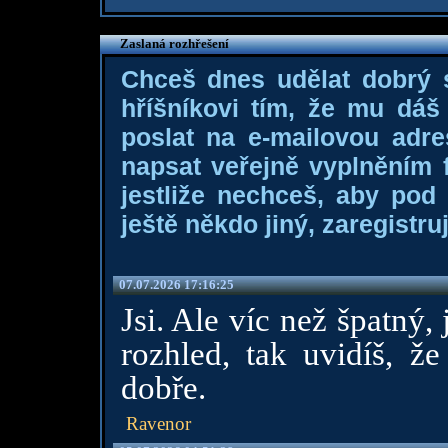
Zaslaná rozhřešení
Chceš dnes udělat dobrý
hříšníkovi tím, že mu dá
poslat na e-mailovou adre
napsat veřejně vyplněním f
jestliže nechceš, aby pod
ještě někdo jiný, zaregistruj
07.07.2026 17:16:25
Jsi. Ale víc než špatný
rozhled, tak uvidíš, 
dobře.
Ravenor