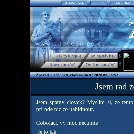
REGISTRACE
TABLO
STATISTIKA
Zpověď č.1268528, vloženo 04.07.2026 09:06:52
Jsem rad z
Jsem spatny clovek? Myslim si, ze tent
prirode nic co nabidnout.
Cobolaci, vy moc necumte
Je to tak