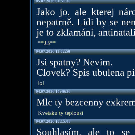
05.07.2026 04:51:38
Jako jo, ale kterej nár
nepatrně. Lidi by se ne
je to zklamání, antinatal
**JB**
04.07.2026 11:02:50
Jsi spatny? Nevim.
Clovek? Spis ubulena pi
lol
04.07.2026 10:40:36
Mlc ty bezcenny exkre
Kvetaku ty teplousi
04.07.2026 10:15:08
Souhlasím, ale to se