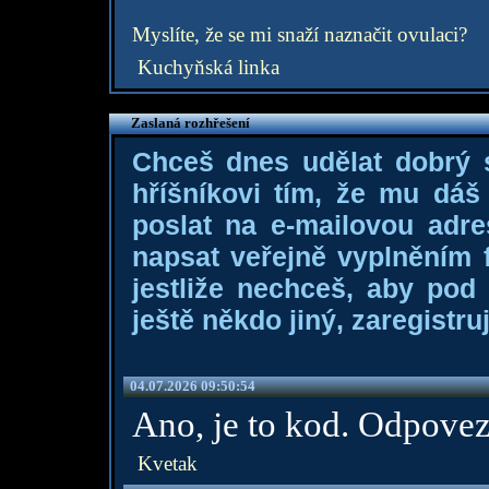
Myslíte, že se mi snaží naznačit ovulaci?
Kuchyňská linka
Zaslaná rozhřešení
Chceš dnes udělat dobrý
hříšníkovi tím, že mu dá
poslat na e-mailovou adre
napsat veřejně vyplněním f
jestliže nechceš, aby pod
ještě někdo jiný, zaregistruj
04.07.2026 09:50:54
Ano, je to kod. Odpovez
Kvetak