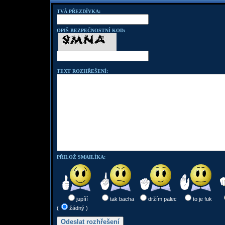
TVÁ PŘEZDÍVKA:
OPIŠ BEZPEČNOSTNÍ KOD:
TEXT ROZHŘEŠENÍ:
PŘILOŽ SMAILÍKA:
jupííí
tak bacha
držím palec
to je fuk
(
žádný )