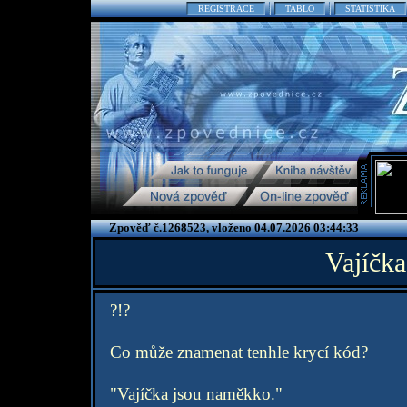
REGISTRACE
TABLO
STATISTIKA
Zpověď č.1268523, vloženo 04.07.2026 03:44:33
Vajíčk
?!?
Co může znamenat tenhle krycí kód?
"Vajíčka jsou naměkko."