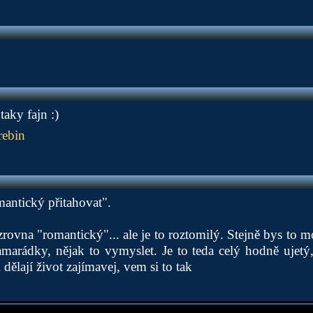
taky fajn :)
rebin
mantický přitahovat".
 zrovna "romantický"... ale je to roztomilý. Stejně bys to 
kamarádky, nějak to vymyslet. Je to teda celý hodně ujetý
 dělají život zajímavej, vem si to tak