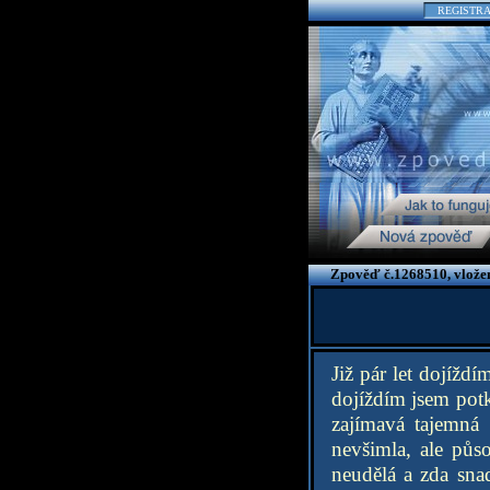
REGISTR
Zpověď č.1268510, vlože
Již pár let dojížd
dojíždím jsem potk
zajímavá tajemná 
nevšimla, ale půs
neudělá a zda sna