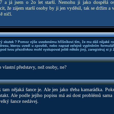
 17 a já jsem o 2o let starší. Nemohu ji jako dospělá os
t, že zájem starší osoby by ji jen vyděsil, tak se držím a 
ě ničí.
rý skutek ? Pomoz výše uvedenému hříšníkovi tím, že mu dáš nějaké r
dresu, kterou uvedl u zpovědi, nebo napsat veřejně vyplněním formuláře
 pod tvou přezdívkou mohl vystupovat ještě někdo jiný, zaregistruj si ji
 vlastní představy, než osoby, ne?
 tam nějaká šance je. Ale jen jako třeba kamarádka. Poku
takt. Ale podle jejího popisu má asi dost problémů sama s
elký šance nedávej.