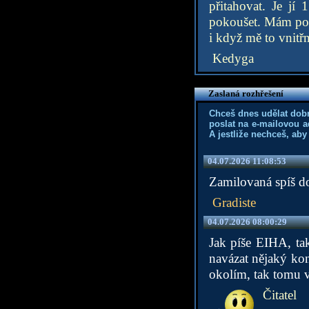
přitahovat. Je jí
pokoušet. Mám poci
i když mě to vnitřn
Kedyga
Zaslaná rozhřešení
Chceš dnes udělat dob
poslat na e-mailovou a
A jestliže nechceš, aby
04.07.2026 11:08:53
Zamilovaná spíš do
Gradiste
04.07.2026 08:00:29
Jak píše EIHA, tak
navázat nějaký kon
okolím, tak tomu v
Čitatel