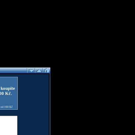
 koupíte
100 Kč.
e od 100 Kč