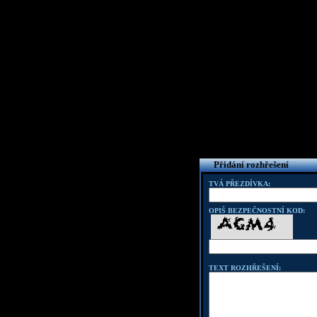
Přidání rozhřešení
TVÁ PŘEZDÍVKA:
OPIŠ BEZPEČNOSTNÍ KOD:
TEXT ROZHŘEŠENÍ: