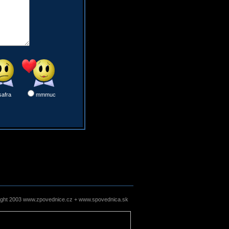
safra
mmmuc
ight 2003 www.zpovednice.cz + www.spovednica.sk