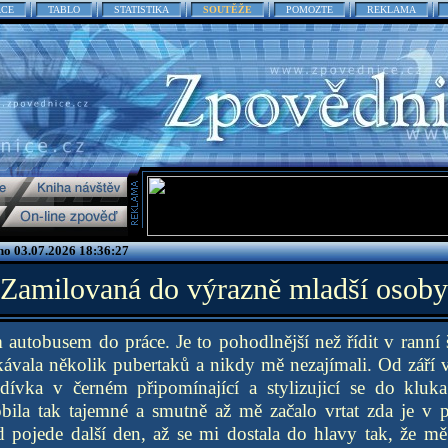
ACE
TABLO
STATISTIKA
SOUTĚŽE
POMOZTE
REKLAMA
no 03.07.2026 18:36:27
Zamilovaná do výrazně mladší osoby
ím autobusem do práce. Je to pohodlnější než řídit v ranní
ávala několik pubertaků a nikdy mě nezajímali. Od září v
dívka v černém připomínající a stylizujicí se do kluka
obila tak tajemné a smutně až mě začalo vrtat zda je v p
d pojede další den, až se mi dostala do hlavy tak, že mě