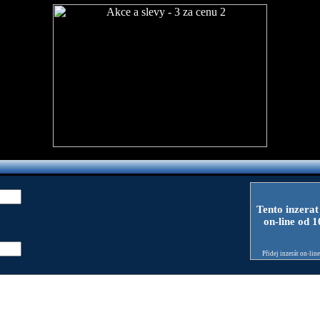
Tento inzerat
on-line od 
Přidej inzerát on-lin