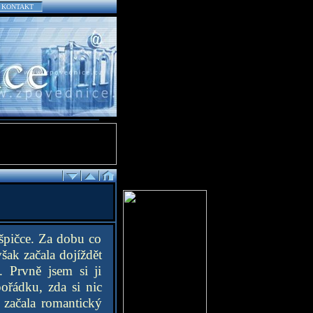
KONTAKT
 špičce. Za dobu co
šak začala dojíždět
. Prvně jsem si ji
ořádku, zda si nic
 začala romantický