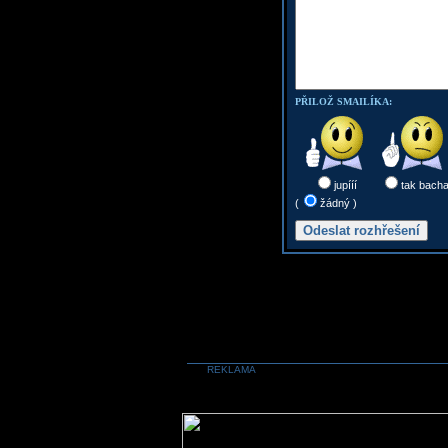
PŘILOŽ SMAILÍKA:
jupííí
tak bach
(
žádný )
REKLAMA