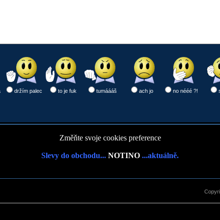
a
držím palec
to je fuk
tumáááš
ach jo
no nééé ?!
Změňte svoje cookies preference
Slevy do obchodu...
NOTINO
...aktuálně.
Copyr