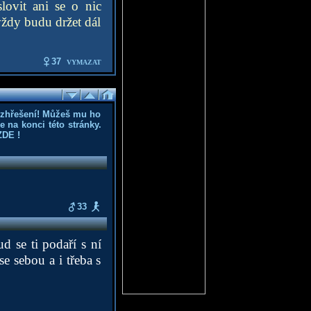
lovit ani se o nic
vždy budu držet dál
37
VYMAZAT
ozhřešení! Můžeš mu ho
 na konci této stránky.
ZDE
!
33
d se ti podaří s ní
e sebou a i třeba s