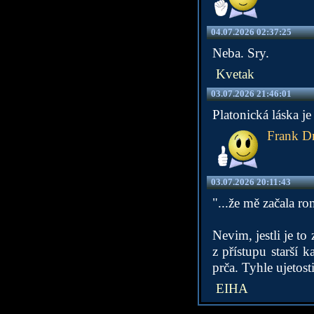
04.07.2026 02:37:25
Neba. Sry.
Kvetak
03.07.2026 21:46:01
Platonická láska je 
Frank D
03.07.2026 20:11:43
"...že mě začala ro
Nevim, jestli je to
z přístupu starší 
prča. Tyhle ujetosti
EIHA