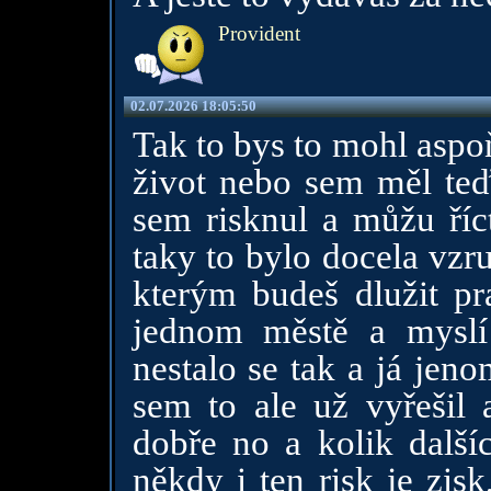
Provident
02.07.2026 18:05:50
Tak to bys to mohl aspo
život nebo sem měl teď 
sem risknul a můžu říct
taky to bylo docela vzru
kterým budeš dlužit pr
jednom městě a myslí
nestalo se tak a já jeno
sem to ale už vyřešil 
dobře no a kolik dalšíc
někdy i ten risk je zis