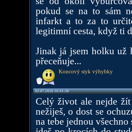
se od okolí vyburcov
pokud se na to sám ne
infarkt a to za to urči
legitimní cesta, když ti d
Jinak já jsem holku už l
přeceňuje...
Koncový styk výhybky
02.07.2026 16:41:36
Celý život ale nejde ží
nežiješ, o dost se ochuz
na tebe jednou všechno 
jdeš po krocích do stud