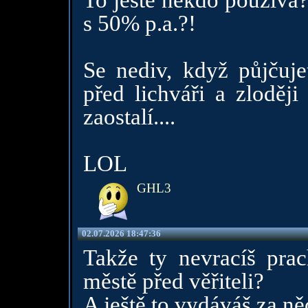
To ještě někdo používá?
s 50% p.a.?!
Se nediv, když půjčuj
před lichváři a zloději
zaostalí....
LOL
GHL3
02.07.2026 18:47:36
Takže ty nevracíš prac
městě před věřiteli?
A ještě to vydáváš za ně