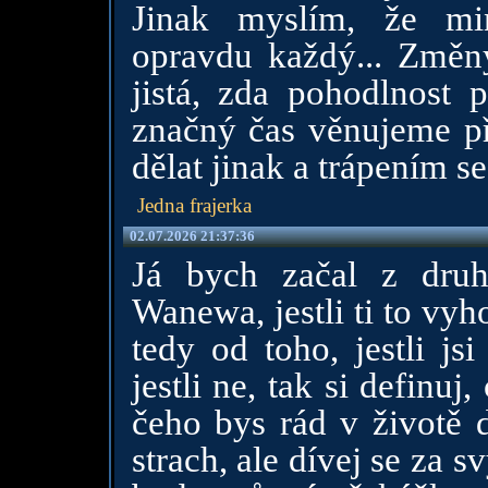
Jinak myslím, že mi
opravdu každý... Změny
jistá, zda pohodlnost 
značný čas věnujeme p
dělat jinak a trápením s
Jedna frajerka
02.07.2026 21:37:36
Já bych začal z druhé
Wanewa, jestli ti to vyh
tedy od toho, jestli js
jestli ne, tak si definuj
čeho bys rád v životě 
strach, ale dívej se za 