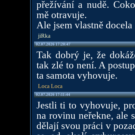
přežívání a nudě. Cok
mě otravuje.
Ale jsem vlastně docela
jiRka
02.07.2026 17:20:47
Tak dobrý je, že dokáž
tak zlé to není. A postu
ta samota vyhovuje.
Loca Loca
02.07.2026 17:11:44
Jestli ti to vyhovuje, 
na rovinu neřekne, ale s
dělají svou práci v poz