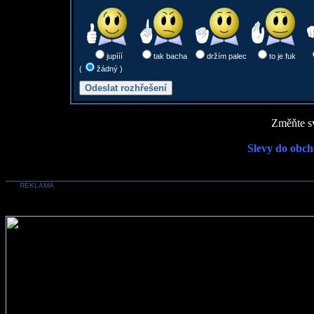
jupííí
tak bacha
držím palec
to je fuk
(
žádný )
Změňte sv
Slevy do obch
REKLAMA