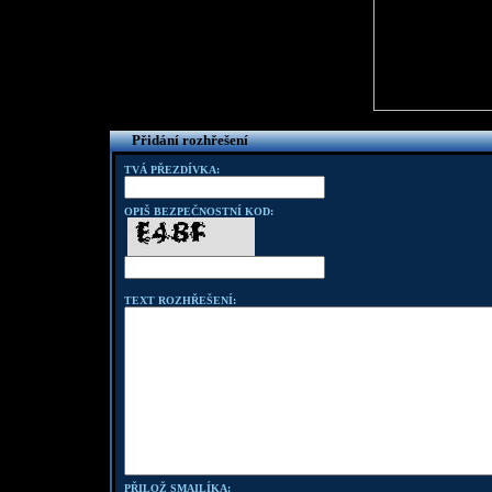
Přidání rozhřešení
TVÁ PŘEZDÍVKA:
OPIŠ BEZPEČNOSTNÍ KOD:
TEXT ROZHŘEŠENÍ:
PŘILOŽ SMAILÍKA: