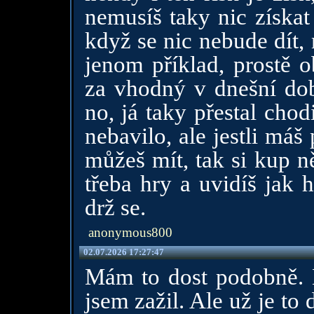
nemusíš taky nic získat
když se nic nebude dít, 
jenom příklad, prostě o
za vhodný v dnešní době
no, já taky přestal cho
nebavilo, ale jestli máš 
můžeš mít, tak si kup n
třeba hry a uvidíš jak 
drž se.
anonymous800
02.07.2026 17:27:47
Mám to dost podobně. 
jsem zažil. Ale už je to