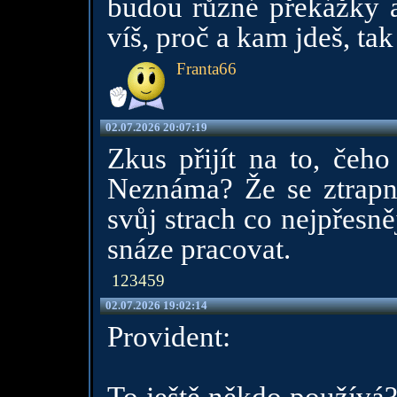
budou různé překážky a
víš, proč a kam jdeš, tak
Franta66
02.07.2026 20:07:19
Zkus přijít na to, čeh
Neznáma? Že se ztrapní
svůj strach co nejpřesně
snáze pracovat.
123459
02.07.2026 19:02:14
Provident: