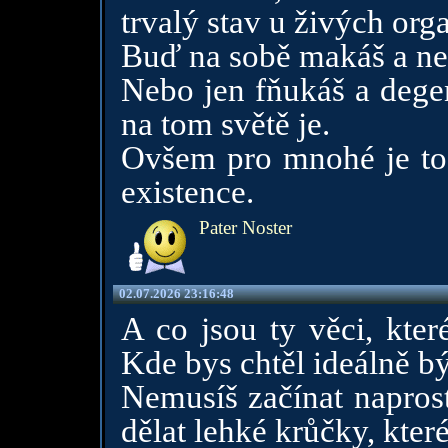
trvalý stav u živých org
Buď na sobě makáš a nest
Nebo jen fňukáš a degen
na tom světě je.
Ovšem pro mnohé je to 
existence.
Pater Noster
02.07.2026 23:16:48
A co jsou ty věci, kter
Kde bys chtěl ideálně b
Nemusíš začínat napros
dělat lehké krůčky, které