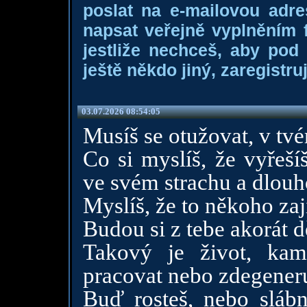
poslat na e-mailovou adre
napsat veřejně vyplněním f
jestliže nechceš, aby pod
ještě někdo jiný, zaregistruj
03.07.2026 08:54:05
Musíš se otužovat, v tv
Co si myslíš, že vyřeší
ve svém strachu a dlouh
Myslíš, že to někoho za
Budou si z tebe akorát d
Takový je život, ka
pracovat nebo zdegener
Buď rosteš, nebo slábn