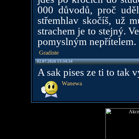
000 důvodů, proč uděl
střemhlav skočíš, už mu
strachem je to stejný. Ve 
pomyslným nepřítelem.
Gradiste
02.07.2026 15:34:34
A sak pises ze ti to tak
Wanewa