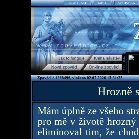
REGISTRACE
TABLO
STATISTIKA
Zpověď č.1268496, vloženo 02.07.2026 15:31:23
Hrozně s
Mám úplně ze všeho stra
pro mě v životě hrozný 
eliminoval tim, že chod