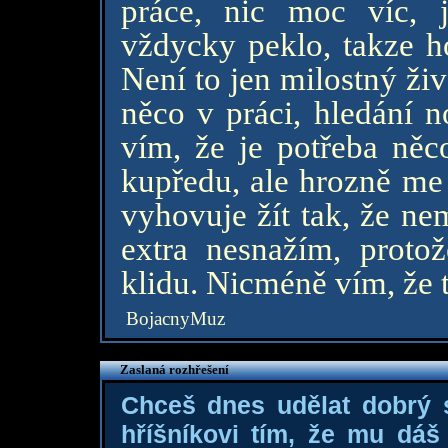
práce, nic moc víc, 
vždycky peklo, takze ho
Není to jen milostný živ
něco v práci, hledání n
vím, že je potřeba něc
kupředu, ale hrozně me 
vyhovuje žít tak, že n
extra nesnažím, proto
klidu. Nicméně vím, že to
BojacnyMuz
Zaslaná rozhřešení
Chceš dnes udělat dobrý
hříšníkovi tím, že mu dá