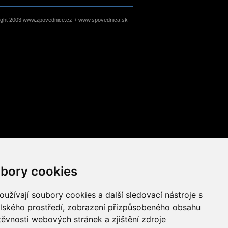
ight 2003 www.zpovednice.cz + www.spovednica.sk
bory cookies
užívají soubory cookies a další sledovací nástroje s
elského prostředí, zobrazení přizpůsobeného obsahu
těvnosti webových stránek a zjištění zdroje