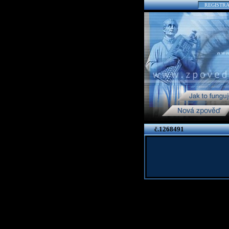
REGISTR
č.1268491