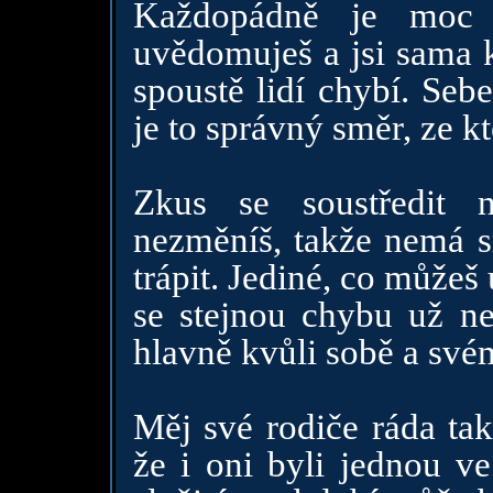
Každopádně je moc 
uvědomuješ a jsi sama k
spoustě lidí chybí. Seb
je to správný směr, ze kt
Zkus se soustředit 
nezměníš, takže nemá s
trápit. Jediné, co můžeš u
se stejnou chybu už ne
hlavně kvůli sobě a sv
Měj své rodiče ráda tak
že i oni byli jednou v