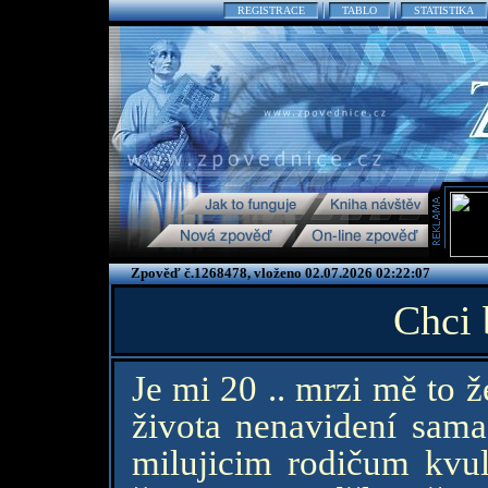
REGISTRACE
TABLO
STATISTIKA
Zpověď č.1268478, vloženo 02.07.2026 02:22:07
Chci 
Je mi 20 .. mrzi mě to 
života nenavidení sama
milujicim rodičum kvul