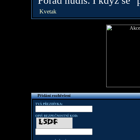
Porad nudis. I kdyz se "
Kvetak
Přidání rozhřešení
TVÁ PŘEZDÍVKA:
OPIŠ BEZPEČNOSTNÍ KOD: