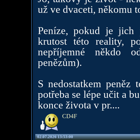
už ve dvaceti, někomu to
Peníze, pokud je jich
krutost této reality, 
nepříjemné někdo o
penězům).
S nedostatkem peněz t
potřeba se lépe učit a 
konce života v pr....
CD4F
02.07.2026 13:53:00