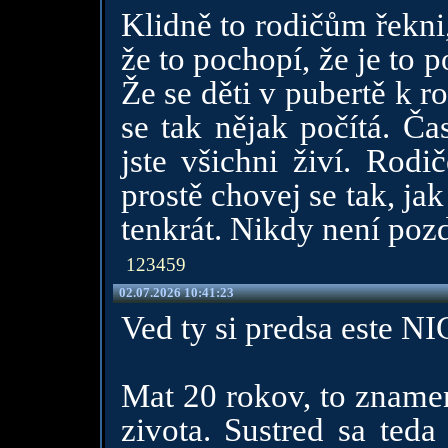
Klidně to rodičům řekni,
že to pochopí, že je to p
Že se děti v pubertě k r
se tak nějak počítá. Ča
jste všichni živí. Rodi
prostě chovej se tak, jak
tenkrát. Nikdy není pozd
123459
02.07.2026 10:41:23
Ved ty si predsa est
Mat 20 rokov, to znamen
zivota. Sustred sa teda