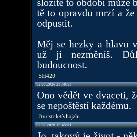
složité to období může 
tě to opravdu mrzí a že
odpustit.
Měj se hezky a hlavu v
už ji nezměníš. Důl
budoucnost.
SH420
02.07.2026 23:59:53
Ono vědět ve dvaceti, ž
se nepoštěstí každému.
čtvrtstoletívhajzlu
02.07.2026 19:45:01
Jo, takový je život - ně