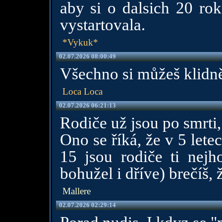
aby si o dalsich 20 rok
vystartovala.
*Vykuk*
02.07.2026 08:00:49
Všechno si můžeš klidně
Loca Loca
02.07.2026 06:21:13
Rodiče už jsou po smrti
Ono se říká, že v 5 lete
15 jsou rodiče ti nejh
bohužel i dříve) brečíš, 
Mallere
02.07.2026 02:29:14