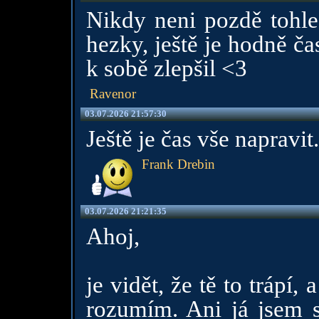
Nikdy neni pozdě tohle
hezky, ještě je hodně ča
k sobě zlepšil <3
Ravenor
03.07.2026 21:57:30
Ještě je čas vše napravit.
Frank Drebin
03.07.2026 21:21:35
Ahoj,
je vidět, že tě to trápí,
rozumím. Ani já jsem 