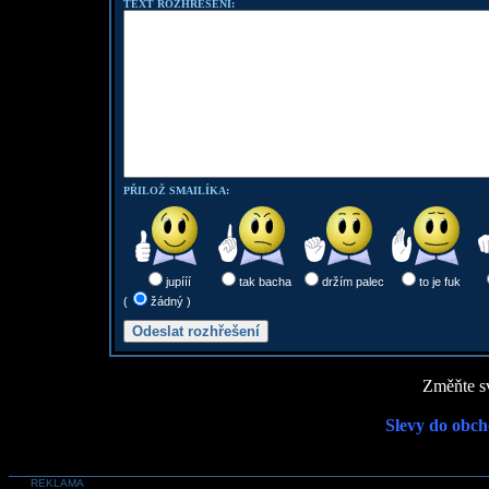
TEXT ROZHŘEŠENÍ:
PŘILOŽ SMAILÍKA:
jupííí
tak bacha
držím palec
to je fuk
(
žádný )
Změňte sv
Slevy do obch
REKLAMA