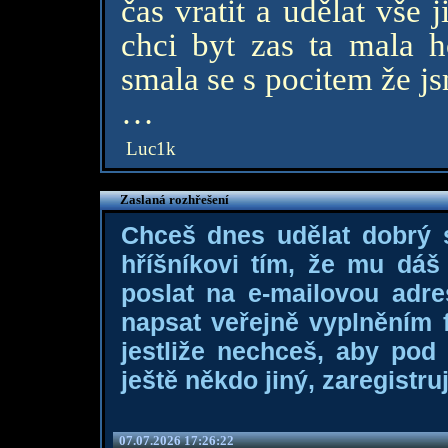
čas vratit a udělat vše
chci byt zas ta mala h
smala se s pocitem že js
…
Luc1k
Zaslaná rozhřešení
Chceš dnes udělat dobrý
hříšníkovi tím, že mu dá
poslat na e-mailovou adre
napsat veřejně vyplněním f
jestliže nechceš, aby pod
ještě někdo jiný, zaregistruj
07.07.2026 17:26:22