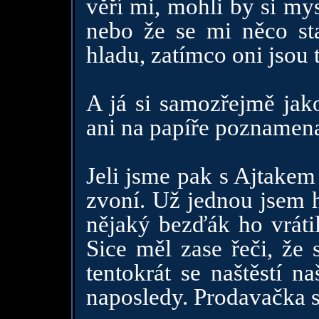
věří mi, mohli by si mys
nebo že se mi něco sta
hladu, zatímco oni jsou 
A já si samozřejmě ja
ani na papíře poznamenan
Jeli jsme pak s Ajtakem 
zvoní. Už jednou jsem h
nějaký bezďák ho vrátil
Sice měl zase řeči, že 
tentokrát se naštěstí n
naposledy. Prodavačka s