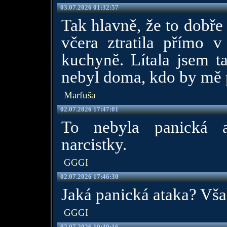
03.07.2026 01:32:57
Tak hlavně, že to dobře 
včera ztratila přímo 
kuchyně. Lítala jsem t
nebyl doma, kdo by mě pr
Marfuša
02.07.2026 17:47:01
To nebyla panická a
narcistky.
GGGI
02.07.2026 17:46:30
Jaká panická ataka? Však
GGGI
02.07.2026 10:40:16