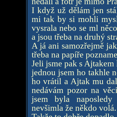
nedali a fotr je mimo Pr
I když už dělám jen stá
mi tak by si mohli mysl
vysrala nebo se ml něco
a jsou třeba na druhý str
A já ani samozřejmě ja
třeba na papíře pozname
Jeli jsme pak s Ajtakem h
jednou jsem ho takhle n
ho vrátil a Ajtak mu da
nedávám pozor na věci
jsem byla naposledy
nevšimla že někdo volá.
Takže to dobře dopadlo.