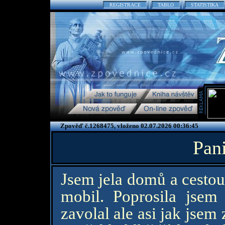
REGISTRACE
TABLO
STATISTIKA
Zpověď č.1268475, vloženo 02.07.2026 00:36:45
Pan
Jsem jela domů a cestou
mobil. Poprosila jsem
zavolal ale asi jak jsem