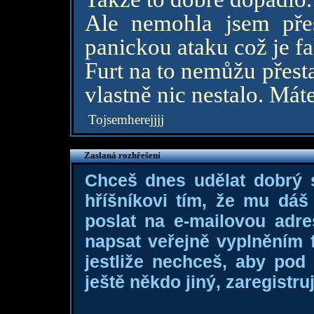
Ale nemohla jsem pře
panickou ataku což je fa
Furt na to nemůžu přesta
vlastně nic nestalo. Mát
Tojsemherejjjj
Zaslaná rozhřešení
Chceš dnes udělat dobrý
hříšníkovi tím, že mu dá
poslat na e-mailovou adre
napsat veřejně vyplněním f
jestliže nechceš, aby pod
ještě někdo jiný, zaregistruj