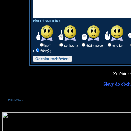
PŘILOŽ SMAILÍKA:
jupííí
tak bacha
držím palec
to je fuk
(
žádný )
Změňte sv
Slevy do obch
REKLAMA