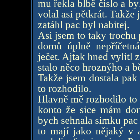
mu řekla blbě číslo a b
volal asi pětkrát. Takže
zatáhl pac byl nabitej.
Asi jsem to taky trochu
domů úplně nepříčetná
ječet. Ajtak hned vylitl 
stalo něco hroznýho a b
Takže jsem dostala pak 
to rozhodilo.
Hlavně mě rozhodilo to 
konto že sice mám dom
bych sehnala simku pac
to mají jako nějaký v 