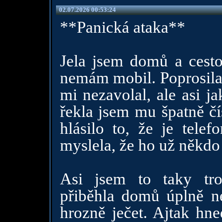
02.07.2026 00:53:24
**Panická ataka**
Jela jsem domů a cestou
nemám mobil. Poprosila 
mi nezavolal, ale asi j
řekla jsem mu špatně čí
hlásilo to, že je tele
myslela, že ho už někdo 
Asi jsem to taky tro
přiběhla domů úplně ne
hrozně ječet. Ajtak hne