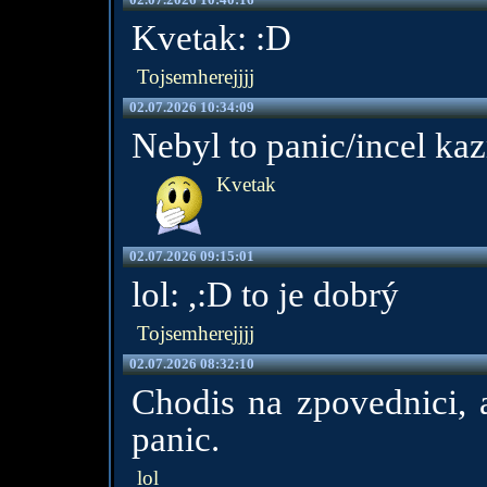
Kvetak: :D
Tojsemherejjjj
02.07.2026 10:34:09
Nebyl to panic/incel ka
Kvetak
02.07.2026 09:15:01
lol: ,:D to je dobrý
Tojsemherejjjj
02.07.2026 08:32:10
Chodis na zpovednici, a
panic.
lol