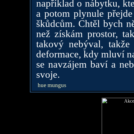
například o nábytku, kt
a potom plynule přejde 
škůdcům. Chtěl bych ně
než získám prostor, tak
takový nebýval, takže 
deformace, kdy mluví na 
se navzájem baví a nebo
svoje.
hue mungus