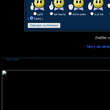
jupííí
tak bacha
držím palec
to je fuk
(
žádný )
Změňte sv
Slevy do obch
REKLAMA