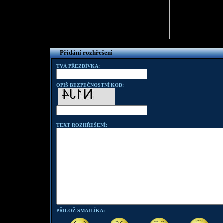
Přidání rozhřešení
TVÁ PŘEZDÍVKA:
OPIŠ BEZPEČNOSTNÍ KOD:
TEXT ROZHŘEŠENÍ:
PŘILOŽ SMAILÍKA: