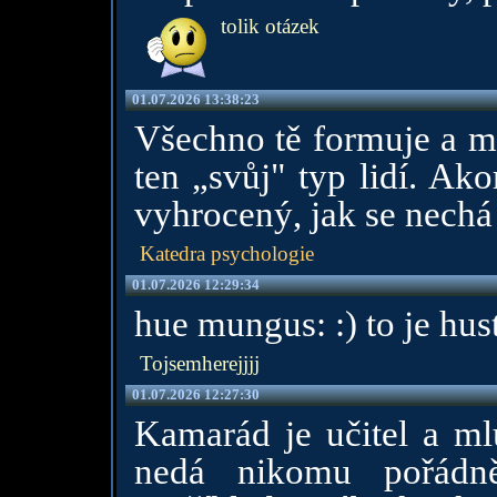
tolik otázek
01.07.2026 13:38:23
Všechno tě formuje a my
ten „svůj" typ lidí. Ak
vyhrocený, jak se nechá 
Katedra psychologie
01.07.2026 12:29:34
hue mungus: :) to je hus
Tojsemherejjjj
01.07.2026 12:27:30
Kamarád je učitel a ml
nedá nikomu pořádně