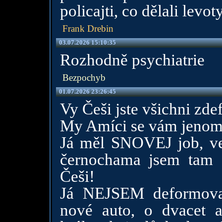
policajti, co dělali levoty
Frank Drebin
03.07.2026 15:10:35
Rozhodně psychiatrie
Bezpochyb
01.07.2026 23:26:45
Vy Češi jste všichni z
My Amíci se vám jenom
Já měl SNOVEJ job, ve
černochama jsem tam d
Češi!
Já NEJSEM deformov
nové auto, o dvacet a