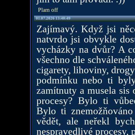
Plam off
01.07.2026 13:40:49
Zajímavý. Když jsi něco
natvrdo jsi obvykle dos
vycházky na dvůr? A co 
všechno dle schváleného
cigarety, lihoviny, drog
podmínku nebo ti byl
zamítnuty a musela sis 
procesy? Bylo ti vůb
Bylo ti znemožňováno
vědět, ale neřekl byc
nespravedlivé procesy, 