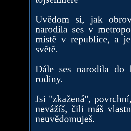
Uvědom si, jak obrovs
narodila ses v metropol
místě v republice, a j
světě.
Dále ses narodila do b
rodiny.
Jsi "zkažená", povrchní
nevážíš, čili máš vlast
neuvědomuješ.