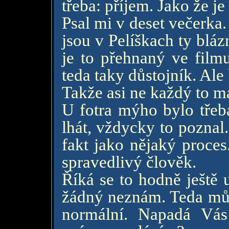
třeba: příjem. Jako že 
Psal mi v deset večerka. 
jsou v Pelíškach ty blázn
je to přehnaný ve film
teda taky důstojník. Ale
Takže asi ne každý to m
U fotra mýho bylo třeb
lhát, vždycky to poznal
fakt jako nějaký proces.
spravedlivý člověk.
Říká se to hodně ještě u
žádný neznám. Teda můj 
normální. Napadá Vás