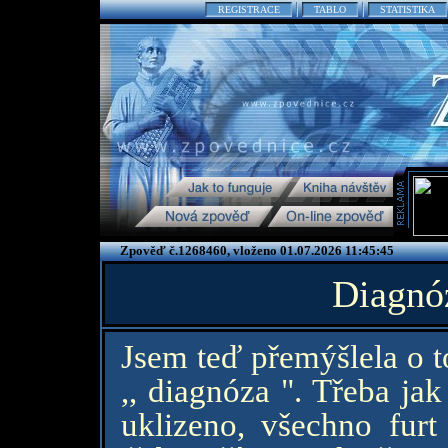
REGISTRACE
TABLO
STATISTIKA
Zpověď č.1268460, vloženo 01.07.2026 11:45:45
Diagnó
Jsem teď přemýšlela o t
,, diagnóza ". Třeba ja
uklizeno, všechno fur