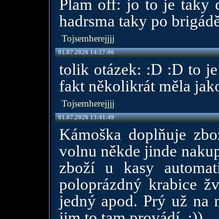
Plam off: jo to je taky
hadrsma taky po brigádě
Tojsemherejjjj
01.07.2026 14:17:06
tolik otázek: :D :D to 
fakt několikrát měla jak
Tojsemherejjjj
01.07.2026 13:41:49
Kámoška doplňuje zbo
volnu někde jinde nakup
zboží u kasy automat
poloprázdný krabice ž
jedný apod. Prý už na n
jim to tam provádí. :))