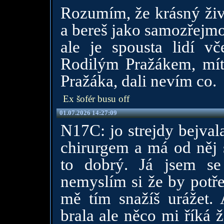
Rozumím, že krásný živ
a bereš jako samozřejmo
ale je spousta lidí v
Rodilým Pražákem, mít
Pražáka, dali nevím co.
Ex šofér busu off
01.07.2026 14:27:09
N17C: jo strejdy bejval
chirurgem a má od něj
to dobrý. Já jsem se
nemyslím si že by potře
mě tím snažíš urážet.
brala ale něco mi říká 