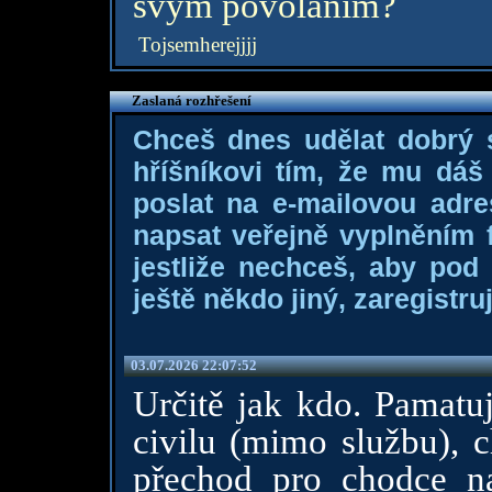
svým povoláním?
Tojsemherejjjj
Zaslaná rozhřešení
Chceš dnes udělat dobrý
hříšníkovi tím, že mu dá
poslat na e-mailovou adre
napsat veřejně vyplněním f
jestliže nechceš, aby pod
ještě někdo jiný, zaregistruj
03.07.2026 22:07:52
Určitě jak kdo. Pamatuj
civilu (mimo službu), c
přechod pro chodce n