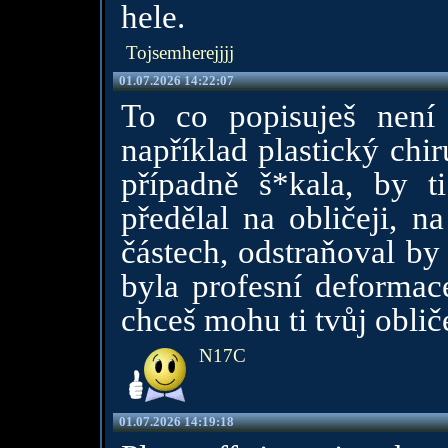
hele.
Tojsemherejjjj
01.07.2026 14:22:07
To co popisuješ není 
například plastický chi
případně š*kala, by t
předělal na obličeji, n
částech, odstraňoval by
byla profesní deformace.
chceš mohu ti tvůj obliče
N17C
01.07.2026 14:19:18