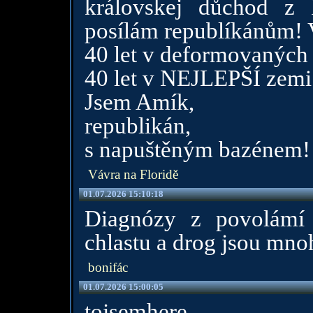
královskej důchod z
posílám republíkánům!
40 let v deformovaných
40 let v NEJLEPŠÍ zemi 
Jsem Amík,
republikán,
s napuštěným bazénem!
Vávra na Floridě
01.07.2026 15:10:18
Diagnózy z povolámí
chlastu a drog jsou mnoh
bonifác
01.07.2026 15:00:05
tojsemhere