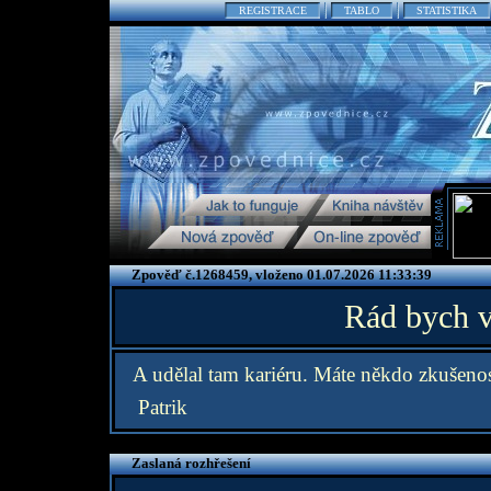
REGISTRACE
TABLO
STATISTIKA
Zpověď č.1268459, vloženo 01.07.2026 11:33:39
Rád bych v
A udělal tam kariéru. Máte někdo zkušenost
Patrik
Zaslaná rozhřešení