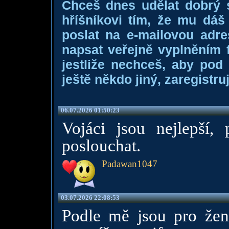
Chceš dnes udělat dobrý
hříšníkovi tím, že mu dá
poslat na e-mailovou adre
napsat veřejně vyplněním f
jestliže nechceš, aby pod
ještě někdo jiný, zaregistruj
06.07.2026 01:50:23
Vojáci jsou nejlepší,
poslouchat.
Padawan1047
03.07.2026 22:08:53
Podle mě jsou pro ženy 