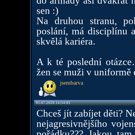
do armády asi dvakrát n
sen :)
Na druhou stranu, po
poslání, má disciplínu 
skvělá kariéra.
A k té poslední otázce
žen se muži v uniformě d
jsembarva
01.07.2026 14:54:01
Chceš jít zabíjet děti?
nejagresivnějšího vojen
pořádku??? Jakou tam 