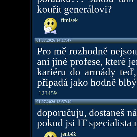
kouřit generálovi?
fimísek
01.07.2026 14:17:47
Pro mě rozhodně nejsou v
ani jiné profese, které j
kariéru do armády teď,
připadá jako hodně blbý
123459
01.07.2026 13:57:49
doporučuju, dostaneš ná
pokud jsi IT specialista 
jenběž