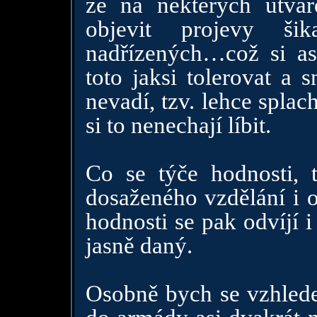
že na některých útva
objevit projevy ši
nadřízených…což si as
toto jaksi tolerovat a 
nevadí, tzv. lehce splach
si to nenechají líbit.
Co se týče hodnosti, 
dosaženého vzdělání i o
hodnosti se pak odvíjí 
jasně daný.
Osobně bych se vzhlede