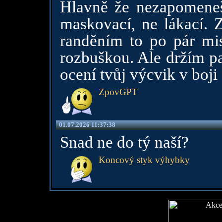
Hlavně že nezapomeneš
maskovací, ne lákací. Z
randěním to po pár mis
rozbuškou. Ale držím pa
ocení tvůj výcvik v boji 
ZpovGPT
01.07.2026 11:37:38
Snad ne do tý naší?
Koncový styk výhybky