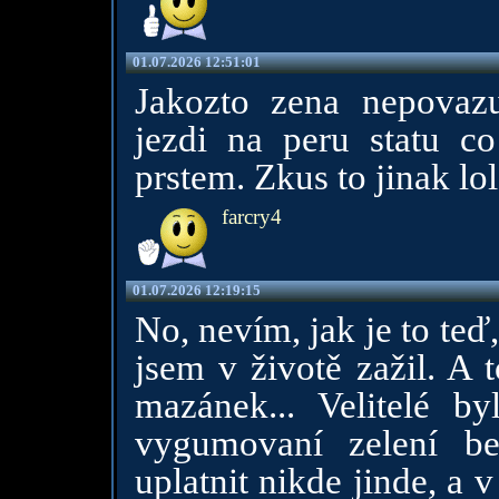
01.07.2026 12:51:01
Jakozto zena nepovazu
jezdi na peru statu c
prstem. Zkus to jinak lol
farcry4
01.07.2026 12:19:15
No, nevím, jak je to teď,
jsem v životě zažil. A
mazánek... Velitelé b
vygumovaní zelení be
uplatnit nikde jinde, a 