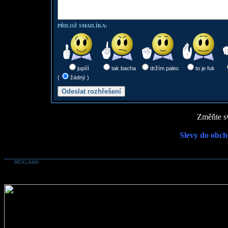
PŘILOŽ SMAILÍKA:
jupííí
tak bacha
držím palec
to je fuk
(
žádný )
Změňte sv
Slevy do obch
REKLAMA