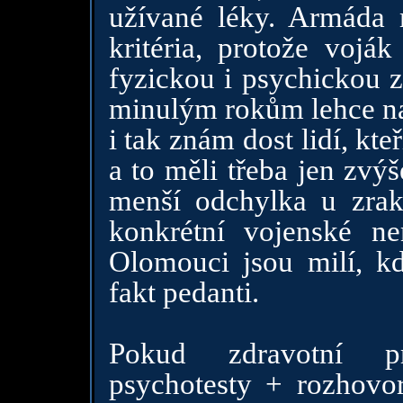
užívané léky. Armáda 
kritéria, protože vojá
fyzickou i psychickou z
minulým rokům lehce na 
i tak znám dost lidí, kt
a to měli třeba jen zvý
menší odchylka u zrak.
konkrétní vojenské n
Olomouci jsou milí, kd
fakt pedanti.
Pokud zdravotní pro
psychotesty + rozhov