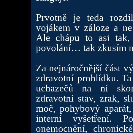
Prvotně je teda rozd
vojákem v záloze a ne
Ale chápu to asi tak
povolání… tak zkusím n
Za nejnáročnější část v
zdravotní prohlídku. T
uchazečů na ní skon
zdravotní stav, zrak, s
moč, pohybový aparát, 
interní vyšetření. 
onemocnění, chronick