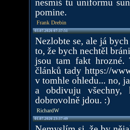
nesmíš tu uniformu sun
pomine.
Frank Drebin
03.07.2026 07:37:51
Nezlobte se, ale já byc
to, že bych nechtěl brán
jsou tam fakt hrozné.
článků tady
https://ww
v tomhle ohledu... no, 
a obdivuju všechny, 
dobrovolně jdou. :)
RichardW
01.07.2026 23:37:49
Nemyslím si, že by něja