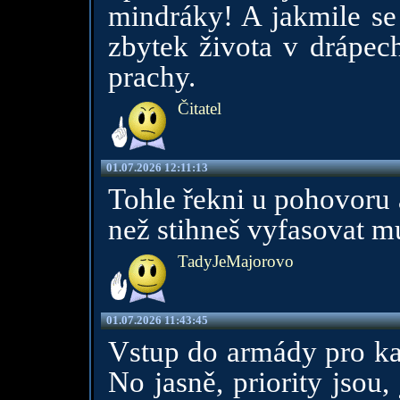
mindráky! A jakmile se 
zbytek života v drápech
prachy.
Čitatel
01.07.2026 12:11:13
Tohle řekni u pohovoru a
než stihneš vyfasovat mu
TadyJeMajorovo
01.07.2026 11:43:45
Vstup do armády pro kar
No jasně, priority jsou,