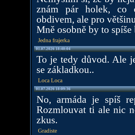
znám pár holek, co o
obdivem, ale pro většinu
Mně osobně by to spíše
Jedna frajerka
01.07.2026 18:40:04
To je tedy důvod. Ale je
se základkou..
Loca Loca
01.07.2026 18:09:36
No, armáda je spíš re
Rozmlouvat ti ale nic n
zkus.
Gradiste