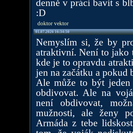
denně v práci bavit s b
:D
doktor vektor
01.07.2026 16:34:50
Nemyslím si, že by pro
atraktivní. Není to jako 
kde je to opravdu atrak
jen na začátku a pokud b
Ale může to být jeden
obdivovat. Ale na voj
není obdivovat, mož
mužnosti, ale ženy po
Armáda z tebe lidskost