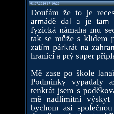
01.07.2026 17:16:20
Doufám že to je rece
armádě dal a je tam 
fyzická námaha mu sed
tak se může s klidem 
zatím párkrát na zahran
hranici a prý super příp
Mě zase po škole lanaři
Podmínky vypadaly až 
tenkrát jsem s poděkov
mě nadlimitní výsky
bychom asi společnou