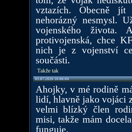
tom, že voják nediskut
vztazích. Obecně jí
nehorázný nesmysl. U
vojenského života. 
protivojenská, chce KF
nich je z vojenství c
součásti.
Takže tak
01.07.2026 16:06:04
Ahojky, v mé rodině má
lidí, hlavně jako vojác
velmi blízký člen rodi
misi, takže mám docela 
funguje.