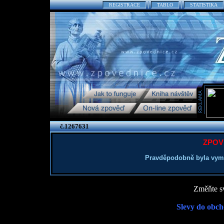
REGISTRACE
TABLO
STATISTIKA
č.1267631
ZPOV
Pravděpodobně byla vym
Změňte sv
Slevy do obch