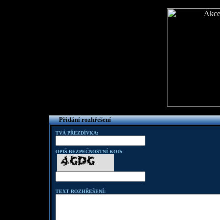
Přidání rozhřešení
TVÁ PŘEZDÍVKA:
OPIŠ BEZPEČNOSTNÍ KOD:
TEXT ROZHŘEŠENÍ: