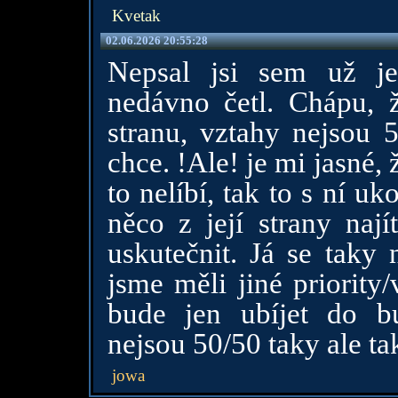
Kvetak
02.06.2026 20:55:28
Nepsal jsi sem už j
nedávno četl. Chápu, ž
stranu, vztahy nejsou 5
chce. !Ale! je mi jasné, 
to nelíbí, tak to s ní uk
něco z její strany nají
uskutečnit. Já se taky 
jsme měli jiné priority/
bude jen ubíjet do bu
nejsou 50/50 taky ale ta
jowa