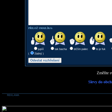
PŘILOŽ SMAILÍKA:
jupííí
tak bacha
držím palec
to je fuk
(
žádný )
Změňte sv
Slevy do obch
REKLAMA