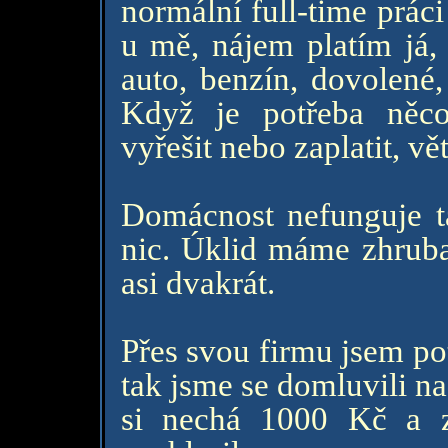
normální full-time práci
u mě, nájem platím já, 
auto, benzín, dovolené,
Když je potřeba něco 
vyřešit nebo zaplatit, vě
Domácnost nefunguje ta
nic. Úklid máme zhruba
asi dvakrát.
Přes svou firmu jsem po
tak jsme se domluvili n
si nechá 1000 Kč a z