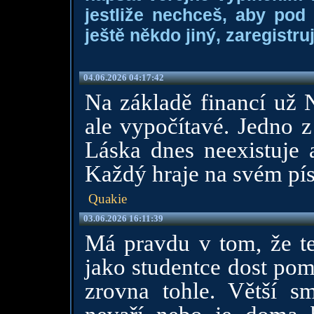
jestliže nechceš, aby pod
ještě někdo jiný, zaregistruj
04.06.2026 04:17:42
Na základě financí už
ale vypočítavé. Jedno z
Láska dnes neexistuj
Každý hraje na svém pís
Quakie
03.06.2026 16:11:39
Má pravdu v tom, že teb
jako studentce dost pom
zrovna tohle. Větší s