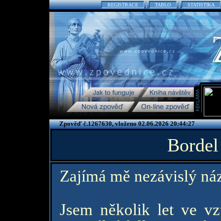
REGISTRACE
TABLO
STATISTIKA
Zpověď č.1267630, vloženo 02.06.2026 20:44:27
Bordel
Zajímá mě nezávislý náz
Jsem několik let ve v