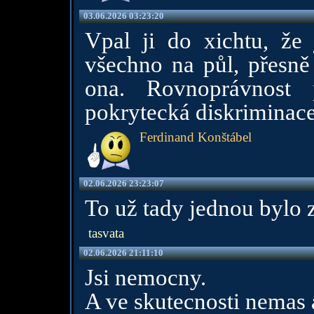
03.06.2026 03:23:20
Vpal ji do xichtu, že
všechno na půl, přesně
ona. Rovnoprávnost 
pokrytecká diskriminace 
Ferdinand Konštábel
02.06.2026 23:23:07
To už tady jednou bylo z
tasvata
02.06.2026 21:11:10
Jsi nemocny.
A ve skutecnosti nemas 