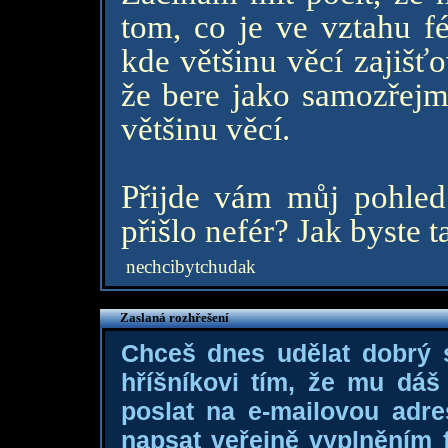
tom, co je ve vztahu fé
kde většinu věcí zajišť
že bere jako samozřejmo
většinu věcí.
Přijde vám můj pohle
přišlo nefér? Jak byste 
nechcibytchudak
Zaslaná rozhřešení
Chceš dnes udělat dobrý
hříšníkovi tím, že mu dá
poslat na e-mailovou adre
napsat veřejně vyplněním f