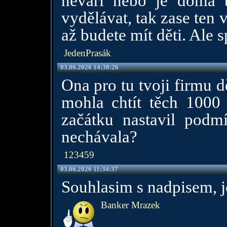
nevaří nebo je doma 
vydělávat, tak zase ten
až budete mít děti. Ale s
JedenPrasák
03.06.2026 14:38:26
Ona pro tu tvoji firmu d
mohla chtít těch 1000
začátku nastavil podmí
nechávala?
123459
03.06.2026 11:34:37
Souhlasim s nadpisem, j
Banker Mrazek