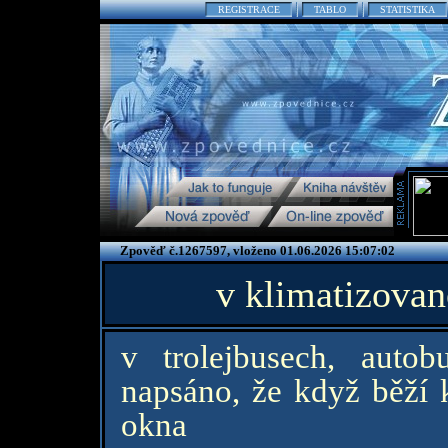
REGISTRACE
TABLO
STATISTIKA
Zpověď č.1267597, vloženo 01.06.2026 15:07:02
v klimatizovan
v trolejbusech, autob
napsáno, že když běží k
okna