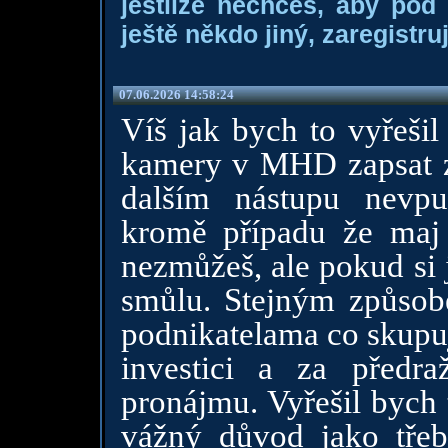
jestliže nechceš, aby pod
ještě někdo jiný, zaregistruj
07.06.2026 14:58:24
Víš jak bych to vyřešil
kamery v MHD zapsat z
dalším nástupu nevpu
kromě případu že maj 
nezmůžeš, ale pokud si 
smůlu. Stejným způsobe
podnikatelama co skupuj
investici a za předr
pronájmu. Vyřešil bych 
vážný důvod jako třeb