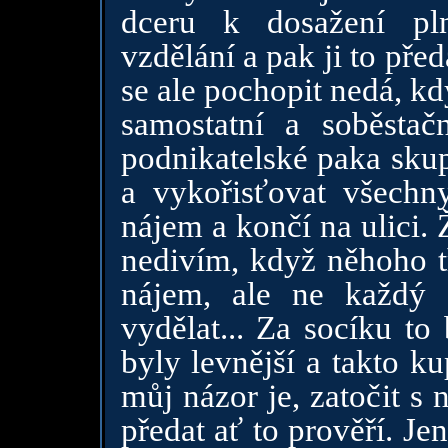
dceru k dosažení pl
vzdělání a pak ji to před
se ale pochopit nedá, k
samostatní a soběstač
podnikatelské paka sku
a vykořisťovat všechn
nájem a končí na ulici.
nedivím, když něhoho tř
nájem, ale ne každý
vydělat... Za socíku to
byly levnější a takto k
můj názor je, zatočit s 
předat ať to prověří. Je