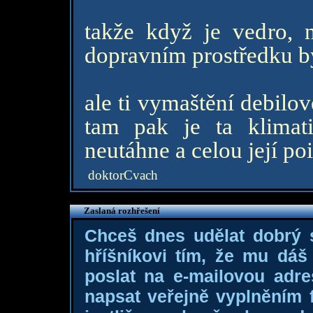
takže když je vedro,
dopravním prostředku by
ale ti vymaštění debilo
tam pak je ta klimat
neutáhne a celou její poi
doktorCvach
Zaslaná rozhřešení
Chceš dnes udělat dobrý
hříšníkovi tím, že mu dá
poslat na e-mailovou adre
napsat veřejně vyplněním f