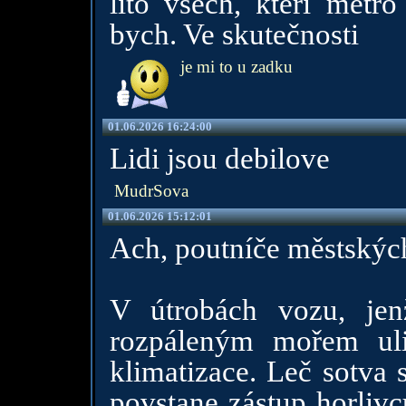
líto všech, kteří metro
bych. Ve skutečnosti
je mi to u zadku
01.06.2026 16:24:00
Lidi jsou debilove
MudrSova
01.06.2026 15:12:01
Ach, poutníče městskýc
V útrobách vozu, jen
rozpáleným mořem uli
klimatizace. Leč sotva 
povstane zástup horlivc