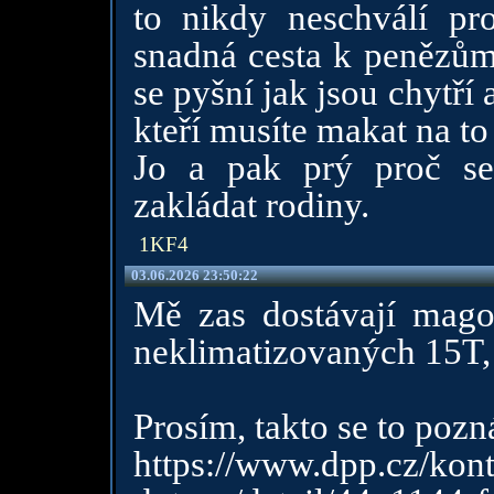
to nikdy neschválí pr
snadná cesta k penězům
se pyšní jak jsou chytří
kteří musíte makat na to
Jo a pak prý proč se
zakládat rodiny.
1KF4
03.06.2026 23:50:22
Mě zas dostávají magoř
neklimatizovaných 15T, 
Prosím, takto se to pozn
https://www.dpp.cz/kont