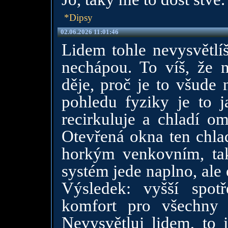
*Dipsy
02.06.2026 11:01:46
Lidem tohle nevysvětlíš
nechápou. To víš, že 
děje, proč je to všude 
pohledu fyziky je to j
recirkuluje a chladí o
Otevřená okna ten chla
horkým venkovním, takž
systém jede naplno, ale 
Výsledek: vyšší spotř
komfort pro všechny u
Nevysvětluj lidem, to 