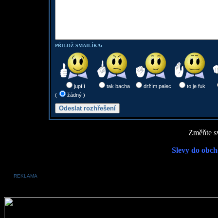
PŘILOŽ SMAILÍKA:
jupííí
tak bacha
držím palec
to je fuk
(
žádný )
Změňte sv
Slevy do obch
REKLAMA