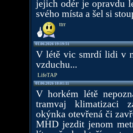
jejich odér je opravdu 
svého místa a šel si sto
ttrr
01.06.2026 19:19:51
V létě vic smrdí lidi v 
vzduchu...
LifeTAP
01.06.2026 18:01:11
V horkém létě nepozn
tramvaj klimatizaci
okýnka otevřená či zavř
MHD jezdit jenom metre