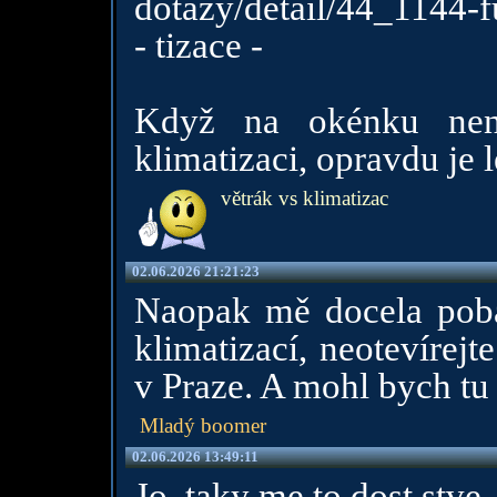
dotazy/detail/44_1144-
- tizace -
Když na okénku nen
klimatizaci, opravdu je le
větrák vs klimatizac
02.06.2026 21:21:23
Naopak mě docela poba
klimatizací, neotevírej
v Praze. A mohl bych tu 
Mladý boomer
02.06.2026 13:49:11
Jo, taky me to dost stve. 