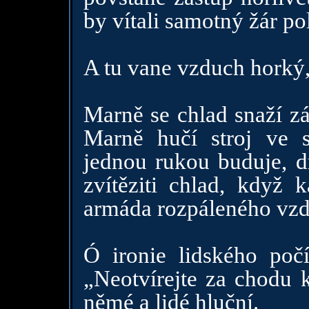
by vítali samotný žár po
A tu vane vzduch horký,
Marně se chlad snaží zá
Marně hučí stroj ve 
jednou rukou buduje, d
zvítěziti chlad, když
armáda rozpáleného vz
Ó ironie lidského poč
„Neotvírejte za chodu k
němé a lidé hluční.