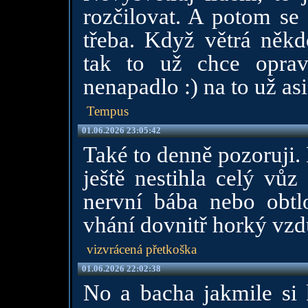
rozčilovat. A potom se 
třeba. Když větrá něk
tak to už chce opra
nenapadlo :) na to už asi
Tempus
01.06.2026 23:05:42
Také to denně pozoruji.
ještě nestihla celý vůz
nervní bába nebo obtl
vhání dovnitř horký vzd
vizvrácená přetkoška
01.06.2026 22:02:38
No a bacha jakmile si 