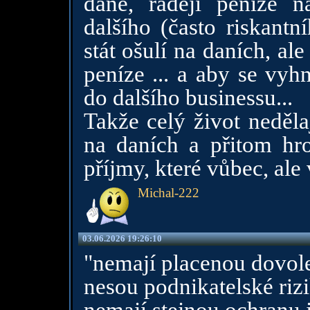
daně, raději peníze 
dalšího (často riskantn
stát ošulí na daních, ale
peníze ... a aby se vyh
do dalšího businessu...
Takže celý život nedělaj
na daních a přitom hro
příjmy, které vůbec, ale
Michal-222
03.06.2026 19:26:10
"nemají placenou dovol
nesou podnikatelské rizi