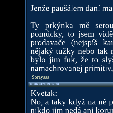
Jenže paušálem daní m
Ty prkýnka mě serou
pomůcky, to jsem viděl
prodavače (nejspíš k
nějaký tužky nebo tak n
bylo jim fuk, že to sly
namachrovanej primitiv, 
Sorayaaa
03.06.2026 19:32:20
Kvetak:
No, a taky když na ně p
nikdo jim nedá ani korun