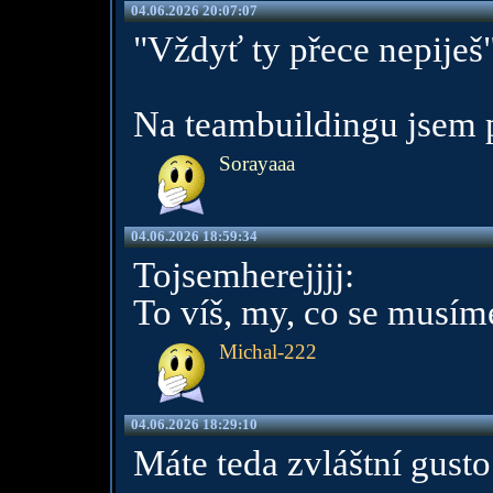
04.06.2026 20:07:07
"Vždyť ty přece nepiješ
Na teambuildingu jsem 
Sorayaaa
04.06.2026 18:59:34
Tojsemherejjjj:
To víš, my, co se musíme
Michal-222
04.06.2026 18:29:10
Máte teda zvláštní gusto 