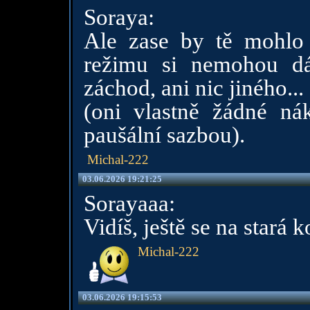
Soraya:
Ale zase by tě mohlo
režimu si nemohou d
záchod, ani nic jiného...
(oni vlastně žádné nák
paušální sazbou).
Michal-222
03.06.2026 19:21:25
Sorayaaa:
Vidíš, ještě se na stará 
Michal-222
03.06.2026 19:15:53