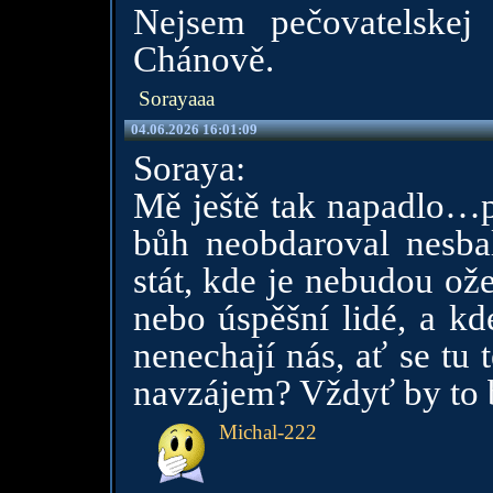
Nejsem pečovatelskej
Chánově.
Sorayaaa
04.06.2026 16:01:09
Soraya:
Mě ještě tak napadlo…pr
bůh neobdaroval nesbal
stát, kde je nebudou ož
nebo úspěšní lidé, a kde
nenechají nás, ať se tu
navzájem? Vždyť by to
Michal-222