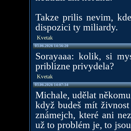
Takze prilis nevim, kd
dispozici ty miliardy.
Kvetak
03.06.2026 14:56:20
Sorayaaa: kolik, si mys
priblizne privydela?
Kvetak
03.06.2026 14:07:34
Michale, udělat někomu 
když budeš mít živnos
známejch, které ani nez
už to problém je, to js