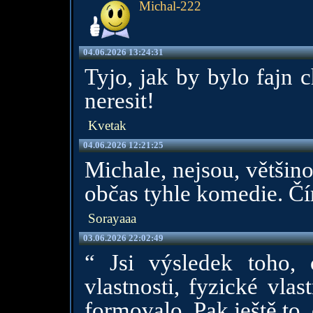
Michal-222
04.06.2026 13:24:31
Tyjo, jak by bylo fajn 
neresit!
Kvetak
04.06.2026 12:21:25
Michale, nejsou, většino
občas tyhle komedie. Čím
Sorayaaa
03.06.2026 22:02:49
“ Jsi výsledek toho, c
vlastnosti, fyzické vla
formovalo. Pak ještě to, 