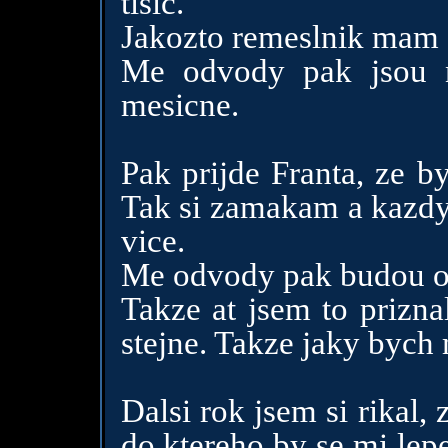
tisic.
Jakozto remeslnik mam 
Me odvody pak jsou 
mesicne.
Pak prijde Franta, ze b
Tak si zamakam a kazdy 
vice.
Me odvody pak budou o
Takze at jsem to prizna
stejne. Takze jaky bych
Dalsi rok jsem si rikal, 
do ktereho by se mi lepe