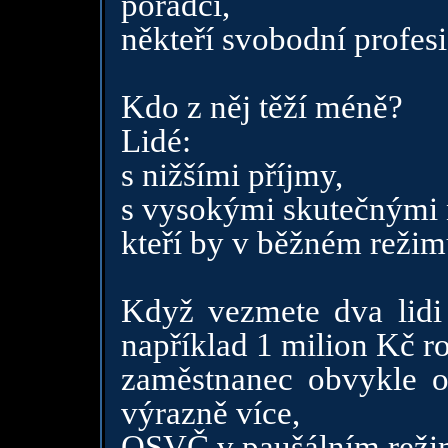
poradci,
někteří svobodní profes
Kdo z něj těží méně?
Lidé:
s nižšími příjmy,
s vysokými skutečnými 
kteří by v běžném režimu
Když vezmete dva lidi
například 1 milion Kč r
zaměstnanec obvykle 
výrazně více,
OSVČ v paušálním reži