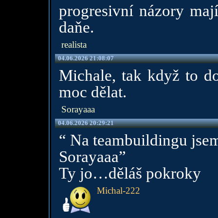
progresivní názory mají
daňe.
realista
04.06.2026 21:08:07
Michale, tak když to do
moc dělat.
Sorayaaa
04.06.2026 20:29:21
“ Na teambuildingu jse
Sorayaaa”
Ty jo…děláš pokroky
Michal-222