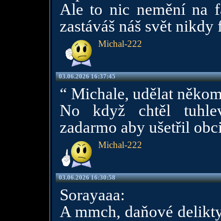
Ale to nic nemění na fa
zastáváš náš svět nikdy 
Michal-222
03.06.2026 16:37:45
“ Michale, udělat někom
No když chtěl tuhlev
zadarmo aby ušetřil obci
Michal-222
03.06.2026 16:30:58
Sorayaaa:
A mmch, daňové delikty