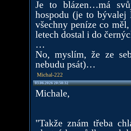
Je to blázen…má svů
hospodu (je to bývalej 
všechny peníze co měl,
letech dostal i do černý
…
No, myslím, že ze seb
nebudu psát)…
Michal-222
03.06.2026 20:58:32
Michale,
"Takže znám třeba chl