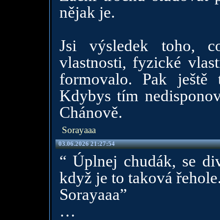
nějak je.
Jsi výsledek toho, co
vlastnosti, fyzické vla
formovalo. Pak ještě 
Kdybys tím nedisponova
Chánově.
Sorayaaa
03.06.2026 21:27:54
“ Úplnej chudák, se di
když je to taková řehole
Sorayaaa”
…