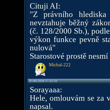
Cituji AI:
"Z právního hlediska 
nevztahuje běžný zákon
(č. 128/2000 Sb.), podl
výkon funkce pevně st
nulová"
Starostové prostě nesmí 
Michal-222
03.06.2026 17:21:33
Sorayaaa:
Hele, omlouvám se za vš
napsal.