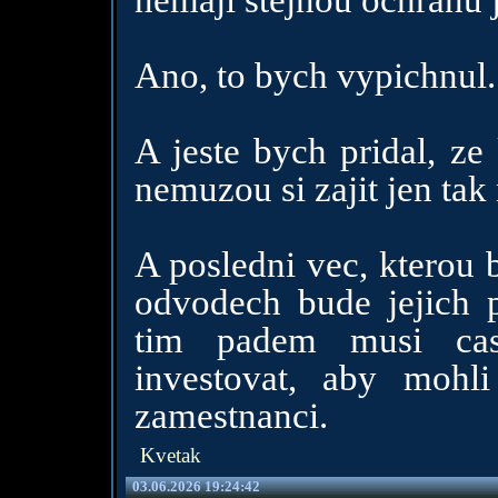
nemají stejnou ochranu 
Ano, to bych vypichnul.
A jeste bych pridal, ze
nemuzou si zajit jen tak
A posledni vec, kterou 
odvodech bude jejich 
tim padem musi cas
investovat, aby mohl
zamestnanci.
Kvetak
03.06.2026 19:24:42