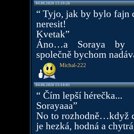
04.06.2026 15:19:26
“ Tyjo, jak by bylo fajn
neresit!
Kvetak”
Áno…a Soraya by n
společně bychom nadáv
Michal-222
04.06.2026 15:14:01
“ Čím lepší hérečka...
Sorayaaa”
No to rozhodně…když dok
je hezká, hodná a chytrá