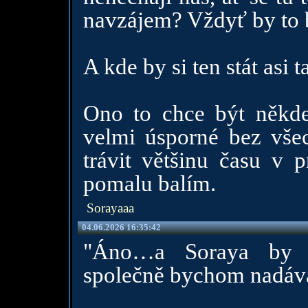
navzájem? Vždyť by to 
A kde by si ten stát asi t
Ono to chce být někde,
velmi úsporné bez všec
trávit většinu času v p
pomalu balím.
Sorayaaa
04.06.2026 16:35:42
"Áno…a Soraya by n
společně bychom nadáva