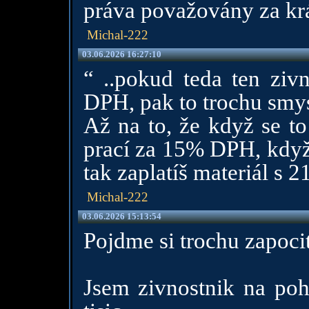
práva považovány za k
Michal-222
03.06.2026 16:27:10
“ ..pokud teda ten zivn
DPH, pak to trochu smys
Až na to, že když se to
prací za 15% DPH, když
tak zaplatíš materiál s
Michal-222
03.06.2026 15:13:54
Pojdme si trochu zapocit
Jsem zivnostnik na po