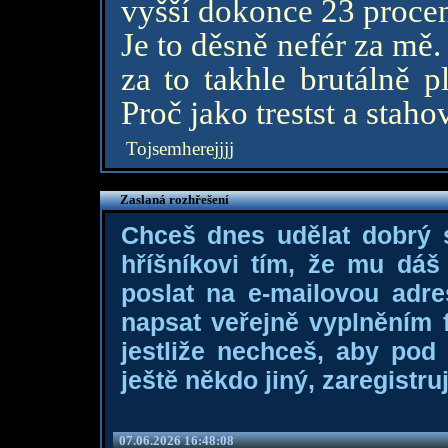
vyšší dokonce 23 procen
Je to děsně nefér za mě.
za to takhle brutálně p
Proč jako trestst a stahov
Tojsemherejjjj
Zaslaná rozhřešení
Chceš dnes udělat dobrý
hříšníkovi tím, že mu dá
poslat na e-mailovou adre
napsat veřejně vyplněním f
jestliže nechceš, aby pod
ještě někdo jiný, zaregistruj
07.06.2026 16:48:08