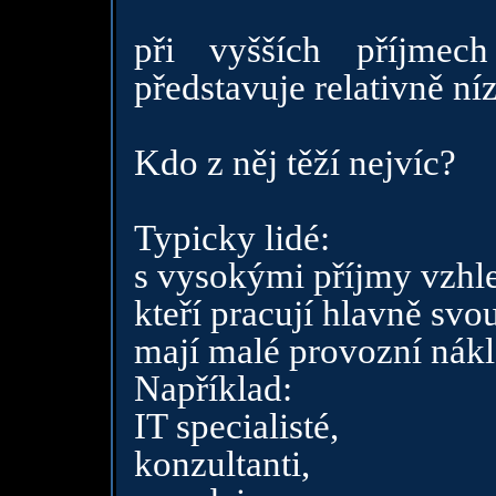
při vyšších příjmec
představuje relativně ní
Kdo z něj těží nejvíc?
Typicky lidé:
s vysokými příjmy vzh
kteří pracují hlavně svo
mají malé provozní nákl
Například:
IT specialisté,
konzultanti,