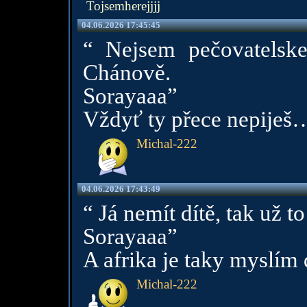
Tojsemherejjjj
04.06.2026 17:45:45
“ Nejsem pečovatelske
Chánově.
Sorayaaa”
Vždyť ty přece nepiješ
Michal-222
04.06.2026 17:43:49
“ Já nemít dítě, tak už 
Sorayaaa”
A afrika je taky myslím
Michal-222