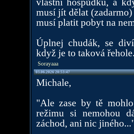
vlastní hospůdku, a kd
musí jít dělat (zadarmo) 
musí platit pobyt na ne
Úplnej chudák, se div
když je to taková řehole
Sorayaaa
03.06.2026 20:53:47
Michale,
"Ale zase by tě mohlo
režimu si nemohou d
záchod, ani nic jiného...