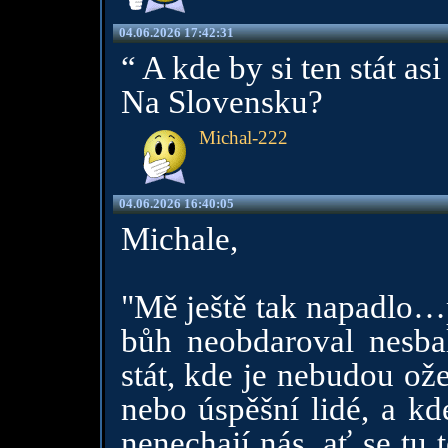
04.06.2026 17:42:31
“ A kde by si ten stát asi
Na Slovensku?
Michal-222
04.06.2026 16:40:05
Michale,
"Mě ještě tak napadlo…pr
bůh neobdaroval nesbal
stát, kde je nebudou ož
nebo úspěšní lidé, a kde
nenechají nás, ať se tu