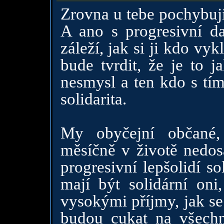
Zrovna u tebe pochybuji
A ano s progresivní da
záleží, jak si ji kdo vy
bude tvrdit, že je to j
nesmysl a ten kdo s tím 
solidarita.
My obyčejní občané,
měsíčně v životě nedo
progresivní lepšolidí s
mají být solidární oni,
vysokými příjmy, jak se 
budou cukat na všechn