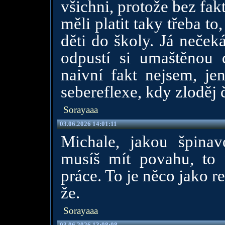
všichni, protože bez fakt
měli platit taky třeba t
děti do školy. Já neček
odpustí si umaštěnou 
naivní fakt nejsem, je
sebereflexe, kdy zloděj č
Sorayaaa
03.06.2026 14:01:11
Michale, jakou špina
musíš mít povahu, to 
práce. To je něco jako r
že.
Sorayaaa
03.06.2026 13:08:08