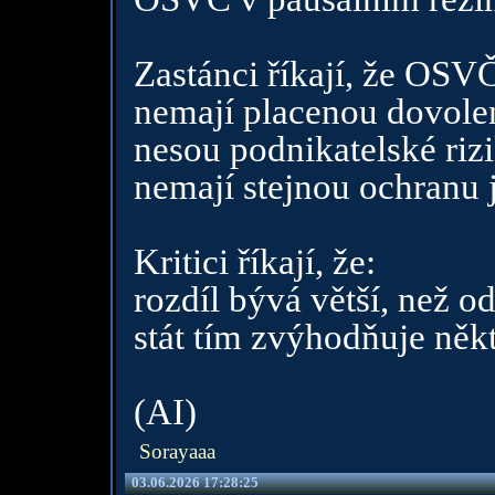
Zastánci říkají, že OSV
nemají placenou dovole
nesou podnikatelské rizi
nemají stejnou ochranu 
Kritici říkají, že:
rozdíl bývá větší, než o
stát tím zvýhodňuje něk
(AI)
Sorayaaa
03.06.2026 17:28:25