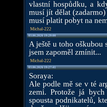
vlastní hospůdku, a kd
musí jít dělat (zadarmo) 
musí platit pobyt na nem
Michal-222
03.06.2026 19:29:00
A ještě u toho oškubou
jsem zapoměl zmínit...
Michal-222
03.06.2026 19:27:41
Soraya:
Ale podle mě se v té ar
zemi. Protože já bych 
spousta podnikatelů, kt