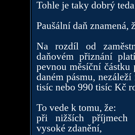
Tohle je taky dobrý teda
Paušální daň znamená, ž
Na rozdíl od zaměs
daňovém přiznání plat
pevnou měsíční částku 
daném pásmu, nezáleží n
tisíc nebo 990 tisíc Kč r
To vede k tomu, že:
při nižších příjmech 
vysoké zdanění,