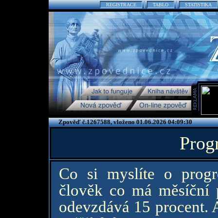
REGISTRACE
TABLO
STATISTIKA
Zpověď č.1267588, vloženo 01.06.2026 04:09:30
Prog
Co si myslíte o prog
člověk co má měsíční 
odevzdává 15 procent. 