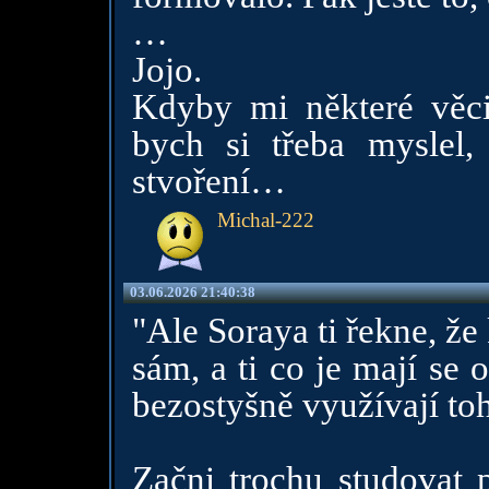
…
Jojo.
Kdyby mi některé věci
bych si třeba myslel
stvoření…
Michal-222
03.06.2026 21:40:38
"Ale Soraya ti řekne, že
sám, a ti co je mají se o
bezostyšně využívají toh
Začni trochu studovat p