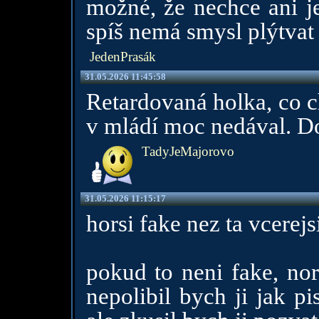
možné, že nechce ani je
spíš nemá smysl plýtvat
JedenPrasák
31.05.2026 11:45:58
Retardovaná holka, co ch
v mládí moc nedával. D
TadyJeMajorovo
31.05.2026 11:15:17
horsi fake nez ta vcerej
pokud to neni fake, nor
nepolibil bych ji jak p