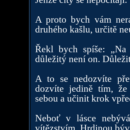
A proto bych vám nerad
druhého kašlu, určitě n
Řekl bych spíše: „Na 
důležitý není on. Důležit
A to se nedozvíte př
dozvíte jedině tím, ž
sebou a učinit krok vpře
Neboť v lásce nebývá 
vítězstvím. Hrdinou bývá