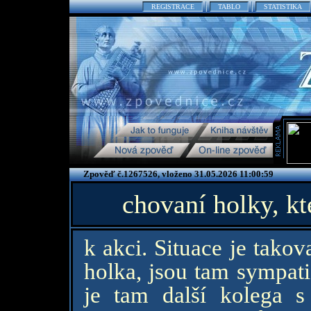
REGISTRACE
TABLO
STATISTIKA
Zpověď č.1267526, vloženo 31.05.2026 11:00:59
chovaní holky, kt
k akci. Situace je takov
holka, jsou tam sympati
je tam další kolega s