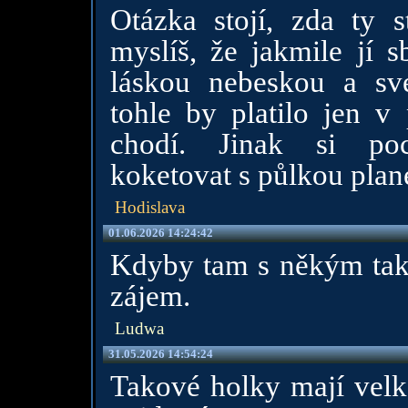
Otázka stojí, zda ty 
myslíš, že jakmile jí s
láskou nebeskou a sv
tohle by platilo jen v
chodí. Jinak si poc
koketovat s půlkou plan
Hodislava
01.06.2026 14:24:42
Kdyby tam s někým takhl
zájem.
Ludwa
31.05.2026 14:54:24
Takové holky mají velká