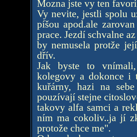
Mozna jste vy ten favor
Vy nevite, jestli spolu
píšou apod.ale zarovan
prace. Jezdí schvalne az
by nemusela protže její
dřív.
Jak byste to vnímali
kolegovy a dokonce i t
kuřárny, hazi na sebe
pouzívají stejne citoslo
takovy alfa samci a rekl
ním ma cokoliv..ja jí z
protože chce me".