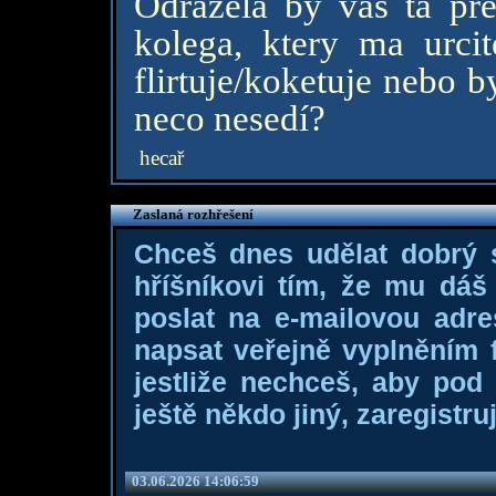
Odrazela by vas ta pre
kolega, ktery ma urci
flirtuje/koketuje nebo b
neco nesedí?
hecař
Zaslaná rozhřešení
Chceš dnes udělat dobrý
hříšníkovi tím, že mu dá
poslat na e-mailovou adre
napsat veřejně vyplněním f
jestliže nechceš, aby pod
ještě někdo jiný, zaregistruj
03.06.2026 14:06:59