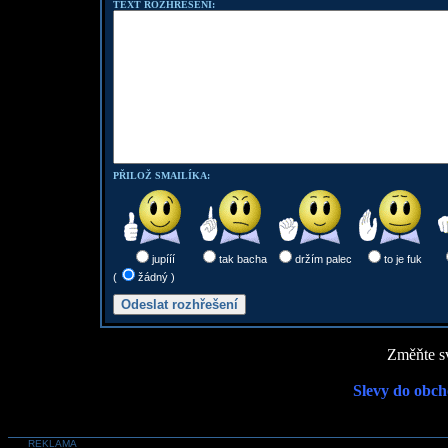
TEXT ROZHŘEŠENÍ:
PŘILOŽ SMAILÍKA:
jupííí
tak bacha
držím palec
to je fuk
(
žádný )
Změňte sv
Slevy do obch
REKLAMA