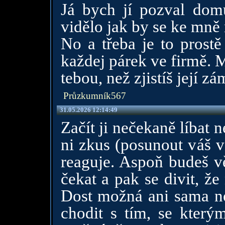
Já bych jí pozval dom
vidělo jak by se ke mně
No a třeba je to prostě
každej párek ve firmě. 
tebou, než zjistíš její zá
Průzkumník567
31.05.2026 12:14:49
Začít ji nečekaně líbat 
ni zkus (posunout váš v
reaguje. Aspoň budeš vě
čekat a pak se divit, ž
Dost možná ani sama ne
chodit s tím, se který