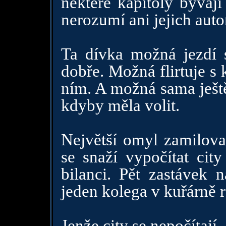
některé kapitoly bývají
nerozumí ani jejich auto
Ta dívka možná jezdí s
dobře. Možná flirtuje s k
ním. A možná sama ještě
kdyby měla volit.
Největší omyl zamilov
se snaží vypočítat cit
bilanci. Pět zastávek
jeden kolega v kuřárně r
Jenže city se nepočítají.