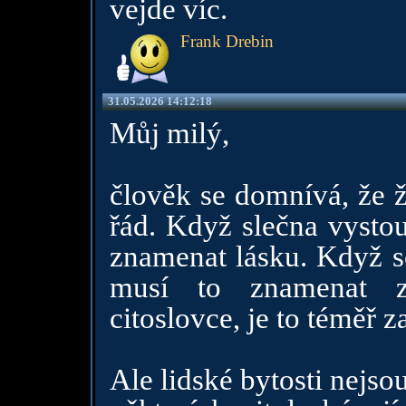
vejde víc.
Frank Drebin
31.05.2026 14:12:18
Můj milý,
člověk se domnívá, že ž
řád. Když slečna vystou
znamenat lásku. Když s
musí to znamenat zr
citoslovce, je to téměř 
Ale lidské bytosti nejso