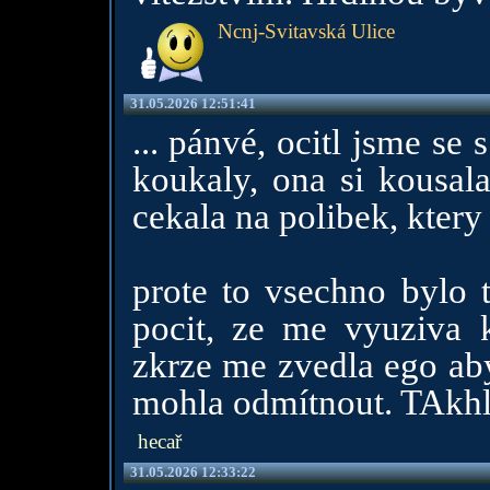
Ncnj-Svitavská Ulice
31.05.2026 12:51:41
... pánvé, ocitl jsme se 
koukaly, ona si kousala
cekala na polibek, ktery 
prote to vsechno bylo 
pocit, ze me vyuziva 
zkrze me zvedla ego ab
mohla odmítnout. TAkhle
hecař
31.05.2026 12:33:22