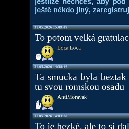
jestliže nechceš, aby pod
ještě někdo jiný, zaregistruj
31.05.2026 15:09:49
To potom velká gratulace
Loca Loca
31.05.2026 14:58:16
Ta smucka byla beztak 
tu svou romskou osadu
AntiMoravak
31.05.2026 14:03:58
To je hezké, ale to si da