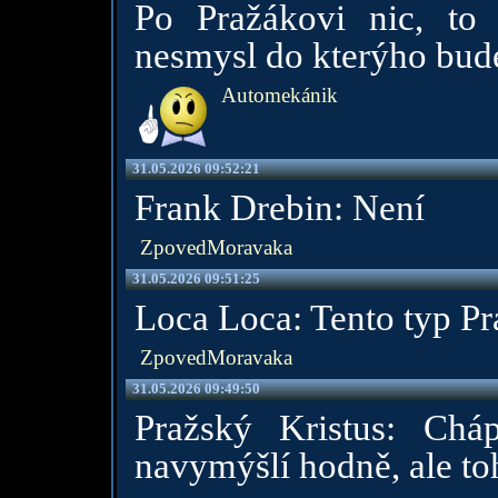
Po Pražákovi nic, to 
nesmysl do kterýho bude
Automekánik
31.05.2026 09:52:21
Frank Drebin: Není
ZpovedMoravaka
31.05.2026 09:51:25
Loca Loca: Tento typ Pr
ZpovedMoravaka
31.05.2026 09:49:50
Pražský Kristus: Chá
navymýšlí hodně, ale to