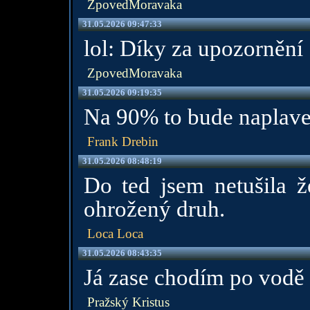
ZpovedMoravaka
31.05.2026 09:47:33
lol: Díky za upozornění
ZpovedMoravaka
31.05.2026 09:19:35
Na 90% to bude naplave
Frank Drebin
31.05.2026 08:48:19
Do ted jsem netušila ž
ohrožený druh.
Loca Loca
31.05.2026 08:43:35
Já zase chodím po vodě 
Pražský Kristus