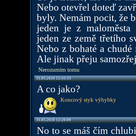
Nebo otevřel doteď zavř
byly. Nemám pocit, že b
jeden je z maloměsta
jeden ze země třetího s
Nebo z bohaté a chudé r
Ale jinak přeju samozřej
Nerozumim tomu
31.05.2026 12:43:33
A co jako?
Koncový styk výhybky
31.05.2026 12:20:09
No to se máš čím chlubit