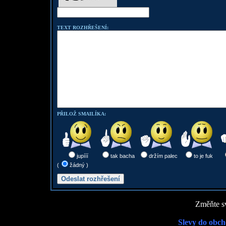
TEXT ROZHŘEŠENÍ:
PŘILOŽ SMAILÍKA:
jupííí
tak bacha
držím palec
to je fuk
(
žádný )
Změňte sv
Slevy do obch