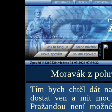
REGISTRACE
TABLO
STATISTIKA
Zpověď č.1267520, vloženo 31.05.2026 07:36:22
Moravák z pohr
Tím bych chtěl dát nad
dostat ven a mít moc
Pražandou není možné.