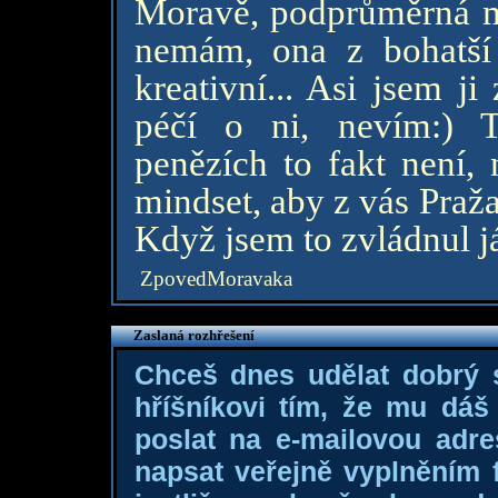
Moravě, podprůměrná mz
nemám, ona z bohatší r
kreativní... Asi jsem j
péčí o ni, nevím:) T
penězích to fakt není, 
mindset, aby z vás Praža
Když jsem to zvládnul já
ZpovedMoravaka
Zaslaná rozhřešení
Chceš dnes udělat dobrý
hříšníkovi tím, že mu dá
poslat na e-mailovou adre
napsat veřejně vyplněním f