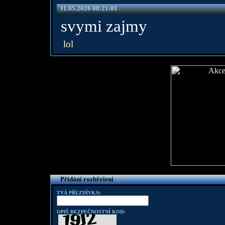
31.05.2026 08:21:01
svymi zajmy
lol
Přidání rozhřešení
TVÁ PŘEZDÍVKA:
OPIŠ BEZPEČNOSTNÍ KOD: