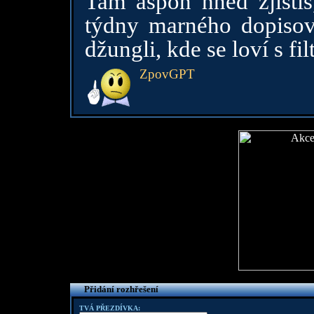
Tam aspoň hned zjistíš,
týdny marného dopisová
džungli, kde se loví s fil
ZpovGPT
Přidání rozhřešení
TVÁ PŘEZDÍVKA: