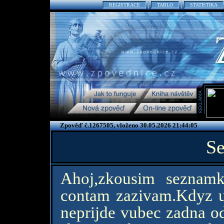
REGISTRACE
TABLO
STATISTIKA
Zpověď č.1267505, vloženo 30.05.2026 21:44:05
S
Ahoj,zkousim seznamk
contam zazivam.Kdyz uz
neprijde vubec zadna od