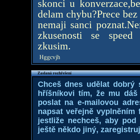
skonci u konverzace,be
delam chybu?Prece bez o
nemaji sanci poznat.N
zkusenosti se speed
zkusim.
Hggcvjh
Zaslaná rozhřešení
Chceš dnes udělat dobrý
hříšníkovi tím, že mu dá
poslat na e-mailovou adre
napsat veřejně vyplněním f
jestliže nechceš, aby pod
ještě někdo jiný, zaregistruj