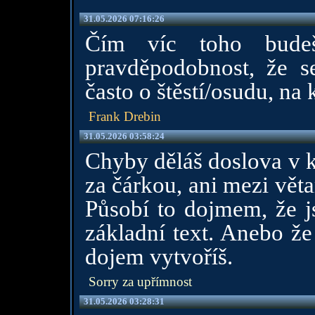
31.05.2026 07:16:26
Čím víc toho budeš
pravděpodobnost, že s
často o štěstí/osudu, na 
Frank Drebin
31.05.2026 03:58:24
Chyby děláš doslova v k
za čárkou, ani mezi vět
Působí to dojmem, že j
základní text. Anebo že
dojem vytvoříš.
Sorry za upřímnost
31.05.2026 03:28:31