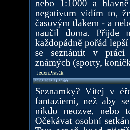
nebo 1:1000 a hlavně
negativum vidím to, ž
časovým tlakem - a nebo
naučil doma. Přijde 
každopádně pořád lepší 
se seznámit v práci
známých (sporty, koníčky
JedenPrasák
30.05.2026 21:59:09
Seznamky? Vítej v éře,
fantaziemi, než aby se 
nikdo neozve, nebo to
Očekávat osobní setkání