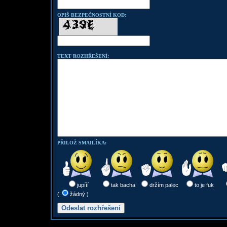
OPIŠ BEZPEČNOSTNÍ KOD:
TEXT ROZHŘEŠENÍ:
PŘILOŽ SMAILÍKA:
jupííí
tak bacha
držím palec
to je fuk
(
žádný )