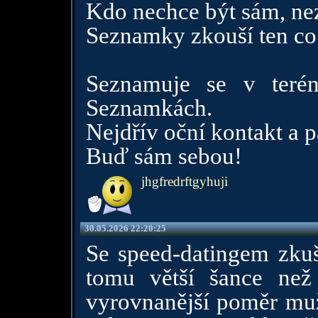
Kdo nechce být sám, ne
Seznamky zkouší ten co
Seznamuje se v teré
Seznamkách.
Nejdřív oční kontakt a p
Buď sám sebou!
jhgfredrftgyhuji
30.05.2026 22:20:25
Se speed-datingem zku
tomu větší šance ne
vyrovnanější poměr muž