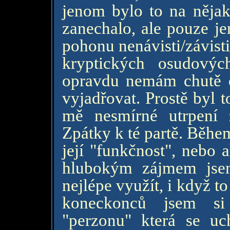
jenom bylo to na nějak
zanechalo, ale pouze je
pohonu nenávisti/závisti
kryptických osudovýc
opravdu nemám chutě d
vyjadřovat. Prostě byl 
mě nesmírné utrpení z
Zpátky k té partě. Běhe
její "funkčnost", nebo 
hlubokým zájmem jsem 
nejlépe využít, i když t
koneckonců jsem si
"perzonu" která se uch