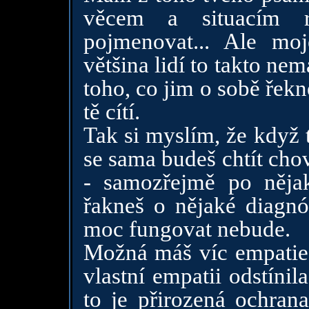
věcem a situacím r
pojmenovat... Ale moj
většina lidí to takto nem
toho, co jim o sobě řekn
tě cítí.
Tak si myslím, že když 
se sama budeš chtít cho
- samozřejmě po něja
řakneš o nějaké diagnó
moc fungovat nebude.
Možná máš víc empatie, 
vlastní empatii odstínil
to je přirozená ochrana