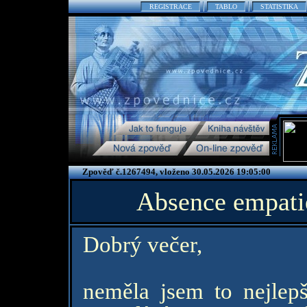
REGISTRACE
TABLO
STATISTIKA
Zpověď č.1267494, vloženo 30.05.2026 19:05:00
Absence empati
Dobrý večer,
neměla jsem to nejlepš