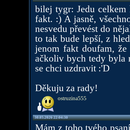
bilej tygr: Jedu celkem 
fakt. :) A jasně, všech
nesvedu převést do něja
to tak bude lepší, z hled
jenom fakt doufam, že 
ačkoliv bych tedy byla 
se chci uzdravit :'D
Děkuju za rady!
ostruzina555
30.05.2026 22:04:30
Mám z toho tvého psaní 