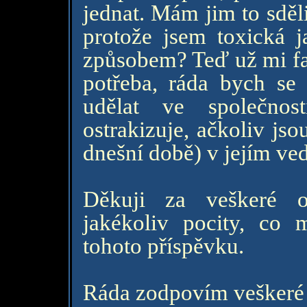
jednat. Mám jim to sděli
protože jsem toxická j
způsobem? Teď už mi fak
potřeba, ráda bych se j
udělat ve společnos
ostrakizuje, ačkoliv js
dnešní době) v jejím ve
Děkuji za veškeré 
jakékoliv pocity, co
tohoto příspěvku.
Ráda zodpovím veškeré d