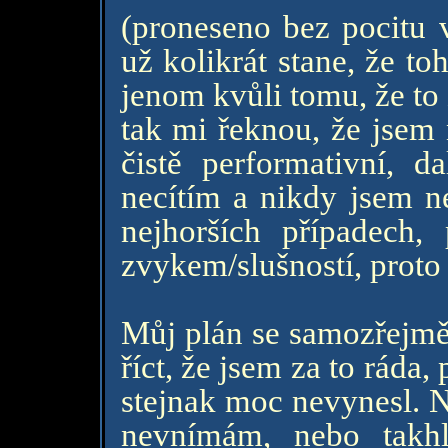
(proneseno bez pocitu v
už kolikrát stane, že t
jenom kvůli tomu, že to z
tak mi řeknou, že jsem 
čistě performativní, d
necítím a nikdy jsem ne
nejhorších případech,
zvykem/slušností, proto 
Můj plán se samozřejmě 
říct, že jsem za to ráda
stejnak moc nevynesl. N
nevnímám, nebo takh