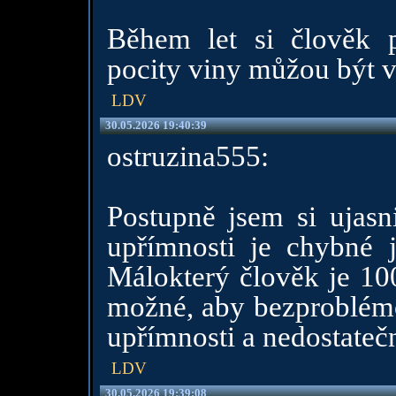
Během let si člověk p
pocity viny můžou být v
LDV
30.05.2026 19:40:39
ostruzina555:
Postupně jsem si ujasn
upřímnosti je chybné j
Málokterý člověk je 10
možné, aby bezproblém
upřímnosti a nedostateč
LDV
30.05.2026 19:39:08