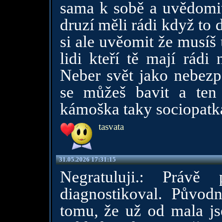
sama k sobě a uvědomit 
druzí měli rádi když to 
si ale uvěomit že musíš 
lidi kteří tě mají rádi 
Neber svět jako nebezp
se můžeš bavit a ten 
kámoška taky sociopatk
tasvata
31.05.2026 17:31:15
Negratuluji.: Práv
diagnostikoval. Původ
tomu, že už od mala j