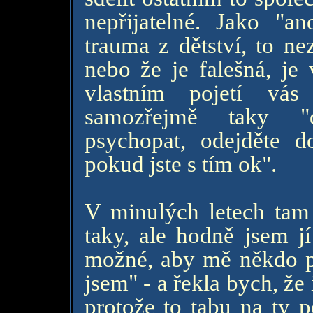
nepřijatelné. Jako 
trauma z dětství, to ne
nebo že je falešná, je
vlastním pojetí vá
samozřejmě taky "
psychopat, odejděte d
pokud jste s tím ok".
V minulých letech tam
taky, ale hodně jsem jí
možné, aby mě někdo př
jsem" - a řekla bych, že 
protože to tabu na ty p