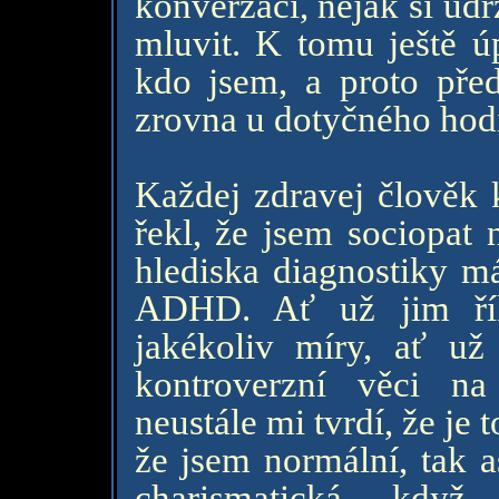
konverzaci, nějak si ud
mluvit. K tomu ještě 
kdo jsem, a proto před
zrovna u dotyčného hod
Každej zdravej člověk 
řekl, že jsem sociopat 
hlediska diagnostiky 
ADHD. Ať už jim řík
jakékoliv míry, ať už
kontroverzní věci na
neustále mi tvrdí, že je
že jsem normální, tak 
charismatická, když