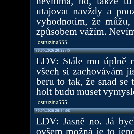
nevnímá, no, takže t
utajovat navždy a pouz
vyhodnotím, že můžu, 
způsobem vážím. Nevím
ostruzina555
30.05.2026 20:22:45
LDV: Stále mu úplně n
všech si zachovávám jis
beru to tak, že snad se 
holt budu muset vymysl
ostruzina555
30.05.2026 20:20:08
LDV: Jasně no. Já bych
ovšem možná je to jen