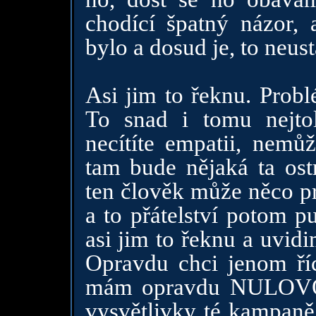
chodící špatný názor,
bylo a dosud je, to neu
Asi jim to řeknu. Probl
To snad i tomu nejtol
necítíte empatii, nem
tam bude nějaká ta ostr
ten člověk může něco pr
a to přátelství potom p
asi jim to řeknu a uvid
Opravdu chci jenom ří
mám opravdu NULOVOU 
vysvětlivky té kampaně 