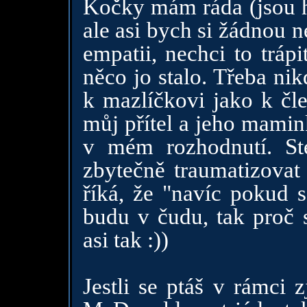
Kočky mám ráda (jsou h
ale asi bych si žádnou 
empatii, nechci to tráp
něco jo stalo. Třeba ni
k mazlíčkovi jako k čle
můj přítel a jeho mamink
v mém rozhodnutí. St
zbytečně traumatizovat 
říká, že "navíc pokud s
budu v čudu, tak proč s
asi tak :))
Jestli se ptáš v rámci 