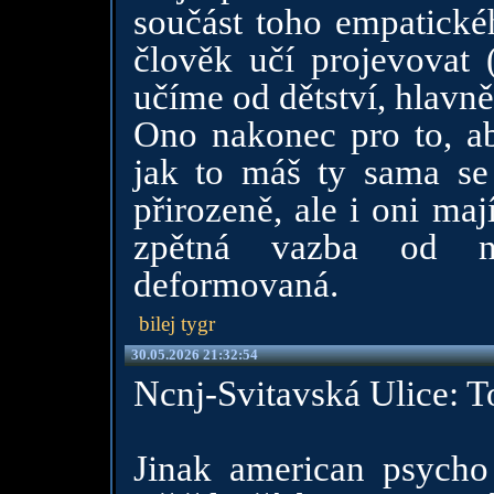
součást toho empatickéh
člověk učí projevovat (
učíme od dětství, hlav
Ono nakonec pro to, aby
jak to máš ty sama se
přirozeně, ale i oni mají
zpětná vazba od n
deformovaná.
bilej tygr
30.05.2026 21:32:54
Ncnj-Svitavská Ulice: T
Jinak american psycho 