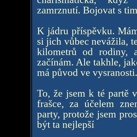
zamrznutí. Bojovat s tim
K jádru příspěvku. Mám 
si jich vůbec nevážila, t
kilometrů od rodiny, a
začínám. Ale takhle, ja
má původ ve vysranosti
To, že jsem k té partě 
frašce, za účelem zne
party, protože jsem pros
být ta nejlepší