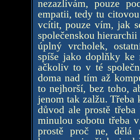
nezazlívám, pouze pod
empatii, tedy tu citovo
vcítit, pouze vím, jak
společenskou hierarchii 
úplný vrcholek, ostat
spíše jako doplňky ke
ačkoliv to v té společn
doma nad tím až kompu
to nejhorší, bez toho, a
jenom tak zalžu. Třeba
důvod ale prostě třeba 
minulou sobotu třeba v
prostě proč ne, dělá