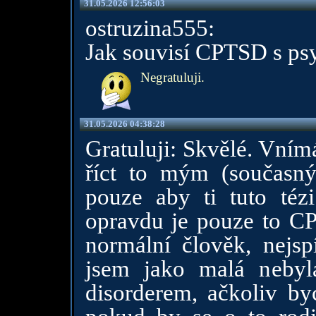
31.05.2026 12:56:03
ostruzina555:
Jak souvisí CPTSD s ps
Negratuluji.
31.05.2026 04:38:28
Gratuluji: Skvělé. Vním
říct to mým (současn
pouze aby ti tuto tézi
opravdu je pouze to C
normální člověk, nejs
jsem jako malá nebyl
disorderem, ačkoliv byc