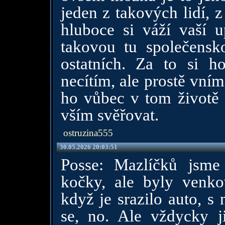
jeden z takových lidí, z
hluboce si váží vaší u
takovou tu společensko
ostatních. Za to si h
necítím, ale prostě vní
ho vůbec v tom životě
vším svěřovat.
ostruzina555
30.05.2026 20:03:51
Posse: Mazlíčků jsme
kočky, ale byly venko
když je srazilo auto, s
se, no. Ale vždycky j