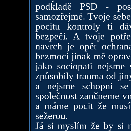
podkladě PSD - post
samozřejmé. Tvoje sebeo
pocitu kontroly ti dá
bezpečí. A tvoje potř
navrch je opět ochrana
bezmoci jinak mě oprav j
jako sociopati nejsme 
způsobily trauma od jin
a nejsme schopni se 
společnost zančneme vn
a máme pocit že musí
sežerou.
Já si myslím že by si 