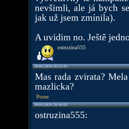
nevšimli, ale já bych s
jak už jsem zmínila).
A uvidim no. Ještě jedn
ostruzina555
30.05.2026 19:53:55
Mas rada zvirata? Mela
mazlicka?
Posse
30.05.2026 19:50:03
ostruzina555: