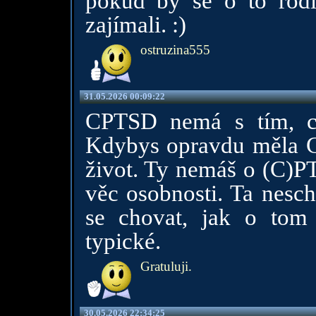
pokud by se o to rodi
zajímali. :)
ostruzina555
31.05.2026 00:09:22
CPTSD nemá s tím, co
Kdybys opravdu měla CPT
život. Ty nemáš o (C)P
věc osobnosti. Ta nescho
se chovat, jak o tom 
typické.
Gratuluji.
30.05.2026 22:34:25