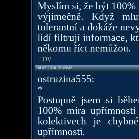
Myslím si, že být 100%
výjimečně. Když mlu
tolerantní a dokáže nev
lidí filtrují informace,
někomu říct nemůžou.
LDV
30.05.2026 19:45:46
ostruzina555:
*
Postupně jsem si během
100% míra upřímnosti
kolektivech je chybn
upřímnosti.