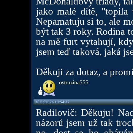
McDonaldovy triády, tak
jako malé dítě, "topila
Nepamatuju si to, ale m
být tak 3 roky. Rodina t
na mě furt vytahují, kdy
jsem teď taková, jaká js
Děkuji za dotaz, a prom
ostruzina555
30.05.2026 19:54:37
Radilovič: Děkuju! Nad
názorů jsem už tak troc
no, dost se ho obává