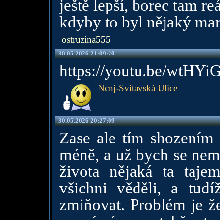
ještě lepší, borec tam r
kdyby to byl nějaký mar
ostruzina555
30.05.2026 21:09:20
https://youtu.be/wtH
Ncnj-Svitavská Ulice
30.05.2026 20:27:09
Zase ale tím shozením 
méně, a už bych se nemu
života nějaká ta tajem
všichni věděli, a tud
zmiňovat. Problém je že