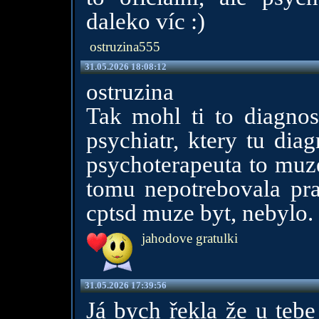
daleko víc :)
ostruzina555
31.05.2026 18:08:12
ostruzina
Tak mohl ti to diagnost
psychiatr, ktery tu dia
psychoterapeuta to muzes 
tomu nepotrebovala pras
cptsd muze byt, nebylo.
jahodove gratulki
31.05.2026 17:39:56
Já bych řekla že u tebe