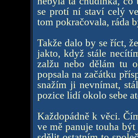
nebyla ta chudinka, co 
se protí ní staví celý v
tom pokračovala, ráda b
Takže dalo by se říct, ž
jakto, když stále necít
zalžu nebo dělám tu 
popsala na začátku přís
snažím ji nevnímat, st
pozice lidí okolo sebe at
Každopádně k věci. Čím 
ve mě panuje touha být 
sdělit ostatním to spole