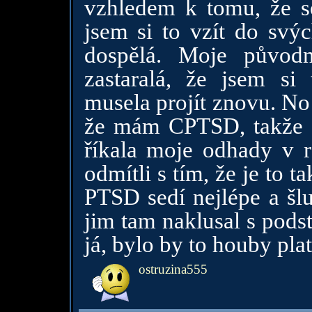
vzhledem k tomu, že se
jsem si to vzít do svýc
dospělá. Moje původn
zastaralá, že jsem si
musela projít znovu. No
že mám CPTSD, takže a
říkala moje odhady v r
odmítli s tím, že je to
PTSD sedí nejlépe a šlu
jim tam naklusal s pods
já, bylo by to houby pla
ostruzina555