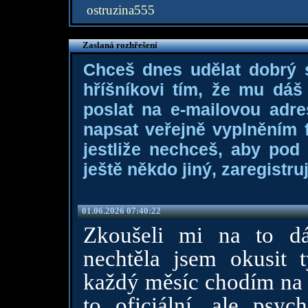
ostruzina555
Zaslaná rozhřešení
Chceš dnes udělat dobrý
hříšníkovi tím, že mu dá
poslat na e-mailovou adre
napsat veřejně vyplněním f
jestliže nechceš, aby pod
ještě někdo jiný, zaregistruj
01.06.2026 07:40:22
Zkoušeli mi na to dát
nechtěla jsem okusit t
každý měsíc chodím na p
to oficiální, ale psyc