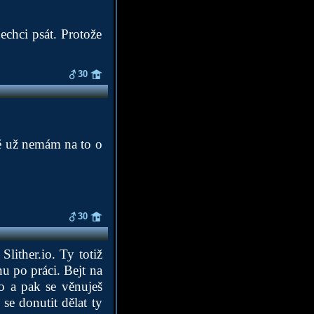
echci psát. Protože
30
stě už nemám na to o
30
ither.io. Ty totiž
nu po práci. Bejt na
ho a pak se věnuješ
 se donutit dělat ty