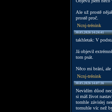
Objevil jsem něco
Ale už prostě něja
prostě proč.
Ncnj-trénink
30.05.2026 14:24:41
takhletak: V podst
Já objevil extrémně
tom psát.
Něco mi brání, ale 
Ncnj-trénink
30.05.2026 14:07:36
Nevidím důod nech
si máš život nastav
tomhle závislej ne
tomuhle víc než bys