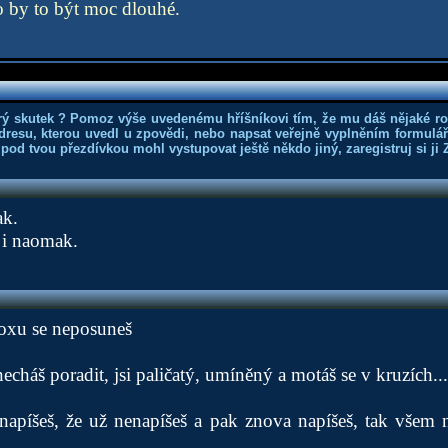
o by to být moc dlouhé.
rý skutek ? Pomoz výše uvedenému hříšníkovi tím, že mu dáš nějaké r
dresu, kterou uvedl u zpovědi, nebo napsat veřejně vyplněním formuláře
 pod tvou přezdívkou mohl vystupovat ještě někdo jiný, zaregistruj si ji
ak.
 i naomak.
toxu se neposuneš
necháš poradit, jsi paličatý, umíněný a motáš se v kruzích...
napíšeš, že už nenapíšeš a pak znova napíšeš, tak všem n