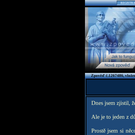
REGISTR
Zpověď č.1267486, vlože
Dnes jsem zjistil, 
Ale je to jeden z d
Prostě jsem si ně