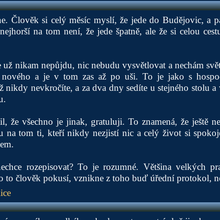
e. Člověk si celý měsíc myslí, že jede do Budějovic, a pak
ejhorší na tom není, že jede špatně, ale že si celou ces
že už nikam nepůjdu, nic nebudu vysvětlovat a nechám svě
co nového a je v tom zas až po uši. To je jako s hosp
 nikdy nevkročíte, a za dva dny sedíte u stejného stolu a v
u.
istil, že všechno je jinak, gratuluji. To znamená, že ještě n
 na tom ti, kteří nikdy nezjistí nic a celý život si spoko
dem.
echce rozepisovat? To je rozumné. Většina velkých pra
 o to člověk pokusí, vznikne z toho buď úřední protokol, n
ice