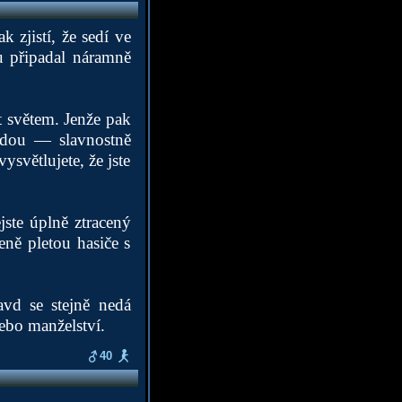
 zjistí, že sedí ve
tu připadal náramně
t světem. Jenže pak
odou — slavnostně
ysvětlujete, že jste
ejste úplně ztracený
jeně pletou hasiče s
vd se stejně nedá
ebo manželství.
40