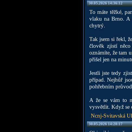
30.05.2026 14:36:12
To máte těžké, pan
vlaku na Brno. A n
chytrý.
Tak jsem si řekl, 
člověk zjistí ně
oznámíte, že tam už
přišel jen na minut
Jestli jste tedy zj
případ. Nejhůř jsou
pohřebním průvo
A že se vám to n
vysvětlit. Když se
Ncnj-Svitavská Ul
30.05.2026 14:28:17