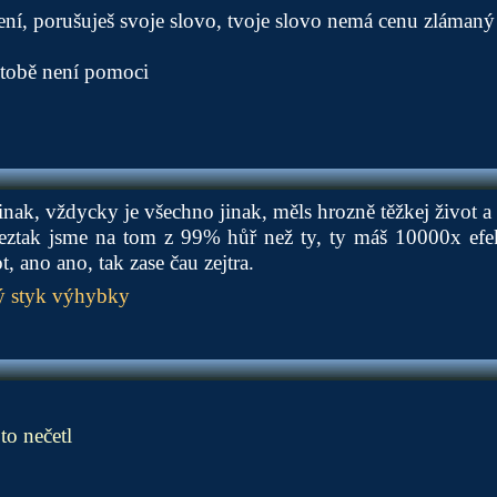
není, porušuješ svoje slovo, tvoje slovo nemá cenu zlámaný
, tobě není pomoci
jinak, vždycky je všechno jinak, měls hrozně těžkej život 
beztak jsme na tom z 99% hůř než ty, ty máš 10000x efekt
, ano ano, tak zase čau zejtra.
 styk výhybky
to nečetl