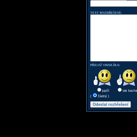
TEXT ROZHŘEŠENÍ:
PŘILOŽ SMAILÍKA:
jupííí
tak bach
(
žádný )