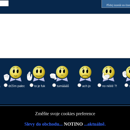
Přidej inzerát on-lin
a
držím palec
to je fuk
tumáááš
ach jo
no nééé ?!
Změňte svoje cookies preference
Slevy do obchodu...
NOTINO
...aktuálně.