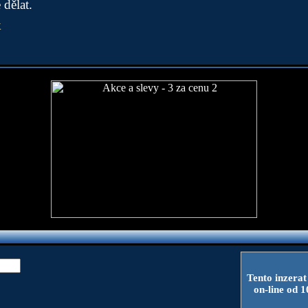
 dělat.
k
Tento inzerat
on-line od 