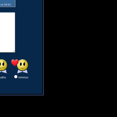
e od 100 Kč
safra
mmmuc