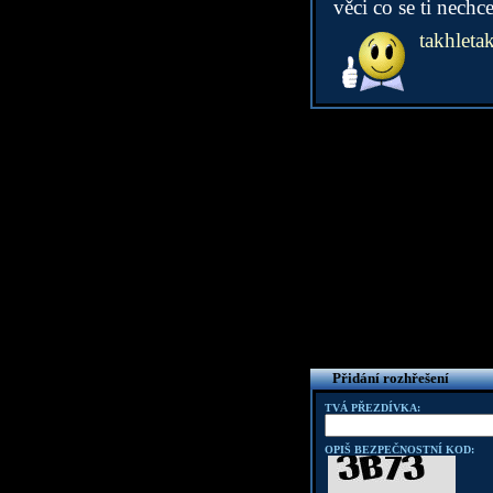
věci co se ti nechce
takhleta
Přidání rozhřešení
TVÁ PŘEZDÍVKA:
OPIŠ BEZPEČNOSTNÍ KOD: