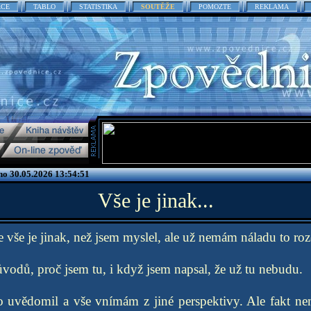
ACE
TABLO
STATISTIKA
SOUTĚŽE
POMOZTE
REKLAMA
no 30.05.2026 13:54:51
Vše je jinak...
že vše je jinak, než jsem myslel, ale už nemám náladu to roz
ůvodů, proč jsem tu, i když jsem napsal, že už tu nebudu.
co uvědomil a vše vnímám z jiné perspektivy. Ale fakt ne