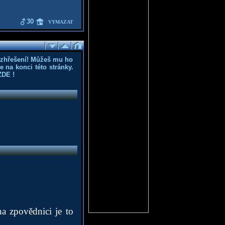
30
VYMAZAT
ozhřešení! Můžeš mu ho
 na konci této stránky.
ZDE
!
a zpovědnici je to