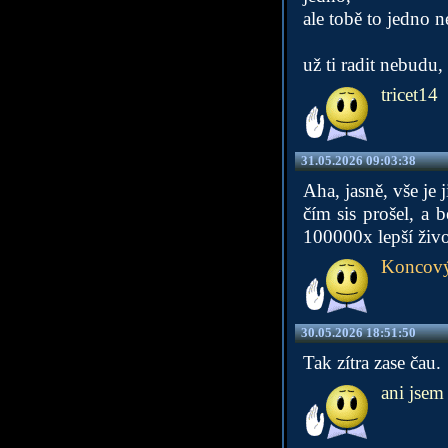
ale tobě to jedno 
už ti radit nebudu
tricet14
31.05.2026 09:03:38
Aha, jasně, vše je 
čím sis prošel, a 
100000x lepší život
Koncový
30.05.2026 18:51:50
Tak zítra zase čau.
ani jsem 