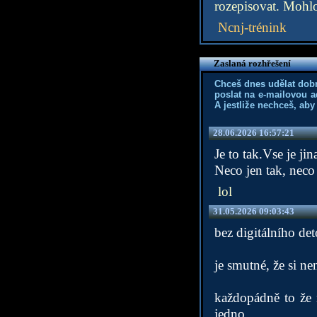
rozepisovat. Mohl
Ncnj-trénink
Zaslaná rozhřešení
Chceš dnes udělat dob
poslat na e-mailovou a
A jestliže nechceš, aby
28.06.2026 16:57:21
Je to tak.Vse je jin
Neco jen tak, neco
lol
31.05.2026 09:03:43
bez digitálního de
je smutné, že si ne
každopádně to že 
jedno,