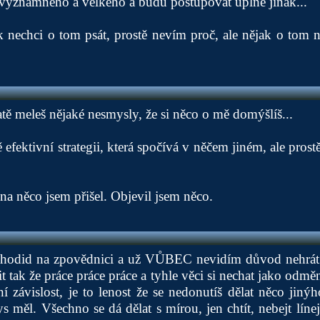
 významného a velkého a budu postupovat úplně jinak...
k nechci o tom psát, prostě nevím proč, ale nějak o tom n
atě meleš nějaké nesmysly, že si něco o mě domýšlíš...
 efektivní strategii, která spočívá v něčem jiném, ale pro
na něco jsem přišel. Objevil jsem něco.
odid na zpovědnici a už VŮBEC nevidím důvod nehrát Sl
it tak že práce práce práce a tyhle věci si nechat jako odmě
ní závislost, je to lenost že se nedonutíš dělat něco jiný
 měl. Všechno se dá dělat s mírou, jen chtít, nebejt línej