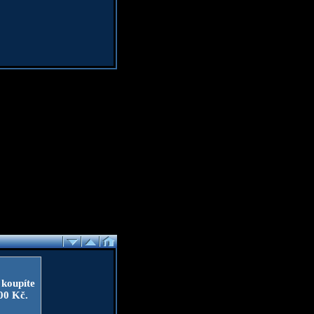
 koupíte
100 Kč.