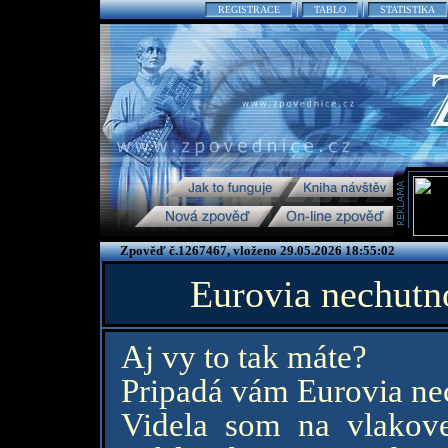
REGISTRACE
TABLO
STATISTIKA
Zpověď č.1267467, vloženo 29.05.2026 18:55:02
Eurovia nechutno
Aj vy to tak máte?
Pripadá vám Eurovia ne
Videla som na vlakove