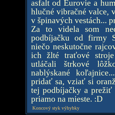
asfalt od Eurovie a humu
hlučné vibračné valce, 
v špinavých vestách... pr
Za to videla som ne
podbíjačku od firmy Sw
niečo neskutočne rajcov
ich žlté traťové stro
utláčali štrkové lôžk
nablýskané koľajnice
pridať sa, vziať si ora
tej podbíjačky a prežiť
priamo na mieste. :D
Koncový styk výhybky