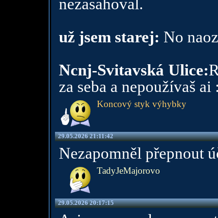
nezasahoval.
už jsem starej:
No naozaj
Ncnj-Svitavská Ulice:
R
za seba a nepoužívaš ai 
Koncový styk výhybky
29.05.2026 21:11:42
Nezapomněl přepnout úče
TadyJeMajorovo
29.05.2026 20:17:15