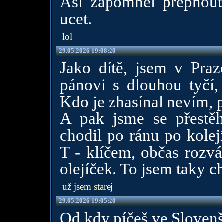
Asi zapomnel prepnout 
ucet.
lol
29.05.2026 19:08:20
Jako dítě, jsem v Pra
pánovi s dlouhou tyčí,
Kdo je zhasínal nevím, p
A pak jsme se přestěh
chodil po ránu po kolej
T - klíčem, občas rozv
olejíček. To jsem taky ch
už jsem starej
29.05.2026 19:05:20
Od kdy píčeš ve Slovenš