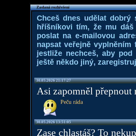
Zaslaná rozhřešení
Chceš dnes udělat dobrý
hříšníkovi tím, že mu dá
poslat na e-mailovou adre
napsat veřejně vyplněním f
jestliže nechceš, aby pod
ještě někdo jiný, zaregistruj
30.05.2026 21:17:27
Asi zapomněl přepnout
Peču ráda
30.05.2026 13:51:05
Zase chlastáš? To nekupu