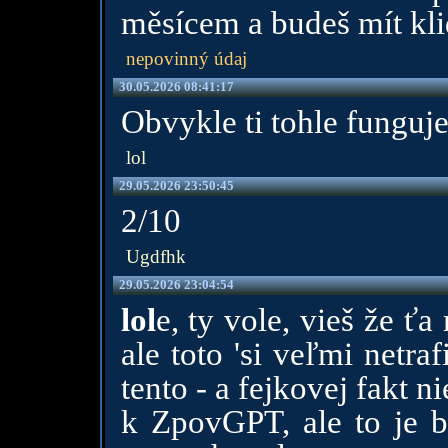
měsícem a budeš mít kli
nepovinný údaj
30.05.2026 08:41:17
Obvykle ti tohle funguj
lol
29.05.2026 23:50:45
2/10
Ugdfhk
29.05.2026 23:04:54
lol
e, ty vole, vieš že ť
ale toto 'si veľmi netra
tento - a fejkovej fakt 
k ZpovGPT, ale to je b