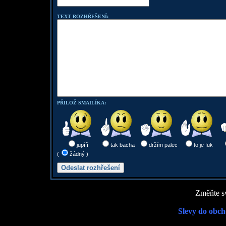
TEXT ROZHŘEŠENÍ:
PŘILOŽ SMAILÍKA:
jupííí
tak bacha
držím palec
to je fuk
(
žádný )
Změňte sv
Slevy do obch