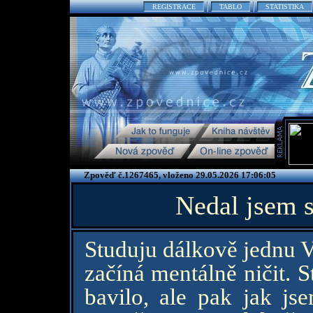
REGISTRACE
TABLO
STATISTIKA
Zpověď č.1267465, vloženo 29.05.2026 17:06:05
Nedal jsem s
Studuju dálkově jednu VŠ
začíná mentálně ničit. 
bavilo, ale pak jak js