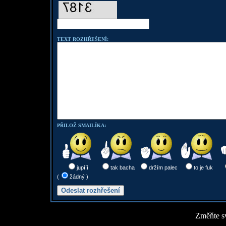
TEXT ROZHŘEŠENÍ:
PŘILOŽ SMAILÍKA:
jupííí
tak bacha
držím palec
to je fuk
(
žádný )
Změňte sv