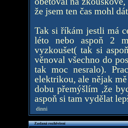
obětoval na zkouškové, 
že jsem ten čas mohl dát
Tak si říkám jestli má 
léto nebo aspoň 2 mě
vyzkoušet( tak si aspo
věnoval všechno do pos
tak moc nesralo). Pra
elektrikou, ale nějak mě
dobu přemýšlím ,že by
aspoň si tam vydělat le
dinni
Zaslaná rozhřešení