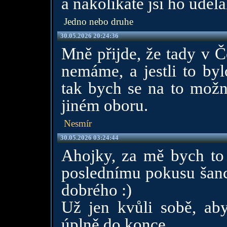
a nakolikate jsi ho udelal
Jedno nebo druhe
30.05.2026 20:24:36
Mně přijde, že tady v Č
nemáme, a jestli to by
tak bych se na to možná
jiném oboru.
Nesmír
30.05.2026 03:24:44
Ahojky, za mě bych to 
poslednímu pokusu šanci
dobrého :)
Už jen kvůli sobě, abys
úplně do konce.