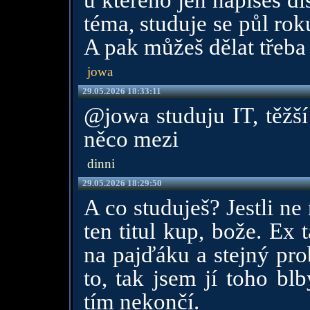
u kterého jen napíšeš di
téma, studuje se půl rok
A pak můžeš dělat třeba
jowa
29.05.2026 18:33:11
@jowa studuju IT, těžší
něco mezi
dinni
29.05.2026 18:29:50
A co studuješ? Jestli ne
ten titul kup, bože. Ex
na pajďáku a stejný pro
to, tak jsem jí toho bl
tím nekončí.