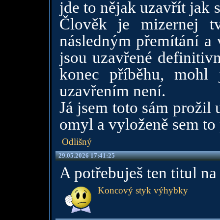
jde to nějak uzavřít jak
Člověk je mizernej t
následným přemítání a v
jsou uzavřené definitivn
konec příběhu, mohl 
uzavřením není.
Já jsem toto sám prožil 
omyl a vyloženě sem to 
Odlišný
29.05.2026 17:41:25
A potřebuješ ten titul n
Koncový styk výhybky