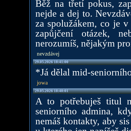
Běž na třetí pokus, za
nejde a dej to. Nevzdáv
za spolužákem, co je v
zapůjčení otázek, n
nerozumíš, nějakým profe
nevzdávej
29.05.2026 18:41:00
*Já dělal mid-seniorního
jowa
29.05.2026 18:40:01
A to potřebuješ titul 
seniorního admina, když
nemáš kontakty, aby sis