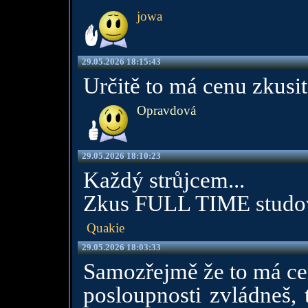
jowa
29.05.2026 18:15:43
Určitě to má cenu zkusit
Opravdová
29.05.2026 18:10:23
Každý strůjcem...
Zkus FULL TIME studov
Quakie
29.05.2026 18:03:33
Samozřejmě že to má cen
posloupnosti zvládneš, 