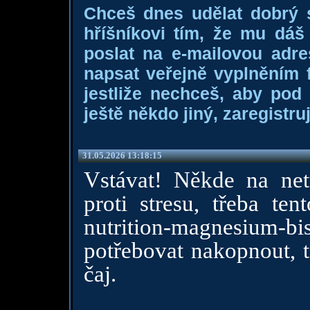
Chceš dnes udělat dobrý
hříšníkovi tím, že mu dá
poslat na e-mailovou adre
napsat veřejně vyplněním f
jestliže nechceš, aby pod
ještě někdo jiný, zaregistruj
31.05.2026 13:18:15
Vstávat! Někde na netu
proti stresu, třeba ten
nutrition-magnesium-b
potřebovat nakopnout, t
čaj.