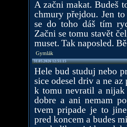
A začni makat. Budeš t
chmury přejdou. Jen to
se do toho dáš tím ryc
Začni se tomu stavět če
muset. Tak naposled. Bě
Gymlák
31.05.2026 12:51:15
Hele bud studuj nebo pra
sice odesel driv a ne az
k tomu nevratil a nija
dobre a ani nemam pot
tvem pripade je to jine
pred koncem a budes mit