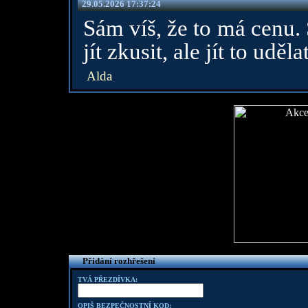
29.05.2026 17:37:24
Sám víš, že to má cenu. 
jít zkusit, ale jít to uděla
Alda
Přidání rozhřešení
TVÁ PŘEZDÍVKA:
OPIŠ BEZPEČNOSTNÍ KOD: