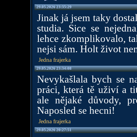
29.05.2026 23:35:29
Jinak já jsem taky dosta
studia. Sice se nejedna
lehce zkomplikovalo, ta
nejsi sám. Holt život nen
Jedna frajerka
29.05.2026 23:34:08
Nevykašlala bych se na
práci, která tě uživí a t
ale nějaké důvody, pr
Naposled se hecni!
Jedna frajerka
29.05.2026 20:27:51