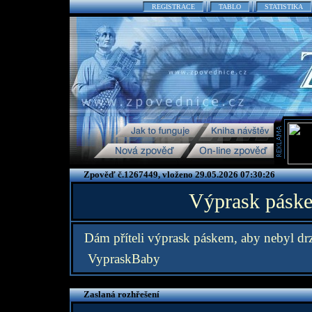
REGISTRACE
TABLO
STATISTIKA
Zpověď č.1267449, vloženo 29.05.2026 07:30:26
Výprask pásk
Dám příteli výprask páskem, aby nebyl dr
VypraskBaby
Zaslaná rozhřešení