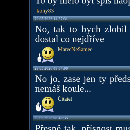
To by mělo být spíš nao
kony83
29.05.2026 14:37:31
No, tak to bych zlobil
dostal co nejdříve
MarecNeSamec
29.05.2026 09:04:06
No jo, zase jen ty před
nemáš koule...
Čitatel
29.05.2026 08:48:35
Přesně tak, přísnost mu