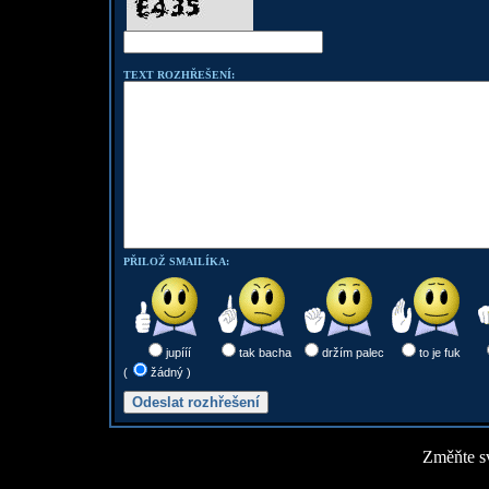
TEXT ROZHŘEŠENÍ:
PŘILOŽ SMAILÍKA:
jupííí
tak bacha
držím palec
to je fuk
(
žádný )
Změňte sv