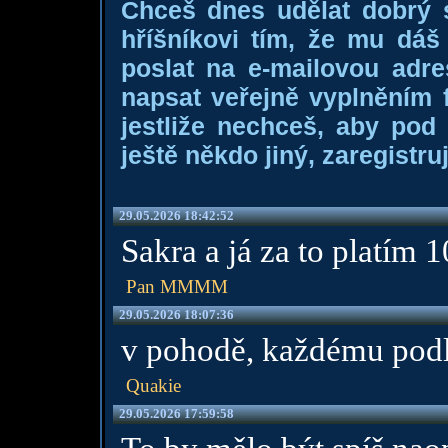
Chceš dnes udělat dobrý
hříšníkovi tím, že mu dá
poslat na e-mailovou adre
napsat veřejně vyplněním f
jestliže nechceš, aby pod
ještě někdo jiný, zaregistruj
29.05.2026 18:42:52
Sakra a já za to platím
Pan MMMM
29.05.2026 18:07:36
v pohodě, každému podl
Quakie
29.05.2026 17:59:58